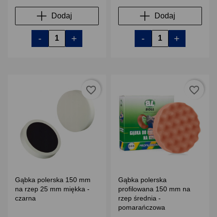
Dodaj
Dodaj
-
+
-
+
favorite_border
favorite_border
Gąbka polerska 150 mm
Gąbka polerska
na rzep 25 mm miękka -
profilowana 150 mm na
czarna
rzep średnia -
pomarańczowa