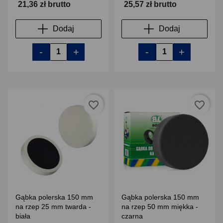
21,36 zł brutto
25,57 zł brutto
Dodaj
Dodaj
-
+
-
+
favorite_border
favorite_border
Gąbka polerska 150 mm
Gąbka polerska 150 mm
na rzep 25 mm twarda -
na rzep 50 mm miękka -
biała
czarna