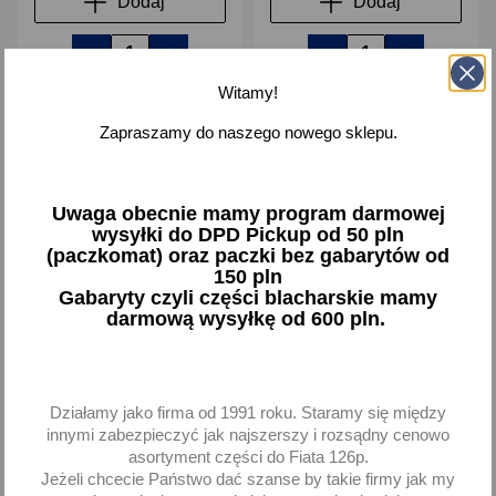
Dodaj
Dodaj
-
+
-
+
Witamy!
Zapraszamy do naszego nowego sklepu.
favorite_border
favorite_border
Uwaga obecnie mamy program darmowej
wysyłki do DPD Pickup od 50 pln
(paczkomat) oraz paczki bez gabarytów od
150 pln
Gabaryty czyli części blacharskie mamy
darmową wysyłkę od 600 pln.
Gąbka samochodowa
Gąbka samochodowa z
pluszowa do mycia
irchy mała 12.5 x 8.5 x 4
Działamy jako firma od 1991 roku. Staramy się między
polerowania lakieru i lamp
cm
innymi zabezpieczyć jak najszerszy i rozsądny cenowo
35,07 zł brutto
8,13 zł brutto
asortyment części do Fiata 126p.
Jeżeli chcecie Państwo dać szanse by takie firmy jak my