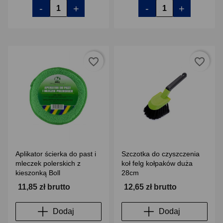
-
+
-
+
favorite_border
favorite_border
Aplikator ścierka do past i
Szczotka do czyszczenia
mleczek polerskich z
koł felg kołpaków duża
kieszonką Boll
28cm
11,85 zł brutto
12,65 zł brutto
Dodaj
Dodaj