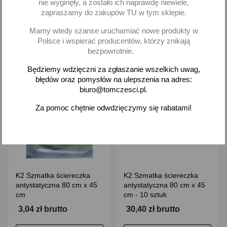
nie wyginęły, a zostało ich naprawdę niewiele,
Dodaj
Dodaj
zapraszamy do zakupów TU w tym sklepie.
-
+
-
+
Mamy wtedy szanse uruchamiać nowe produkty w
Polsce i wspierać producentów, którzy znikają
bezpowrotnie.
Będziemy wdzięczni za zgłaszanie wszelkich uwag,
błędów oraz pomysłów na ulepszenia na adres:
favorite_border
favorite_border
biuro@tomczesci.pl.
Za pomoc chętnie odwdzięczymy się rabatami!
K2 Szmatka ściereczka
K2 Szmatka ściereczka
antystatyczna 80 cm x 45
antystatyczna 80 cm x 45
cm
cm - 10 sztuk
3,04 zł brutto
30,40 zł brutto