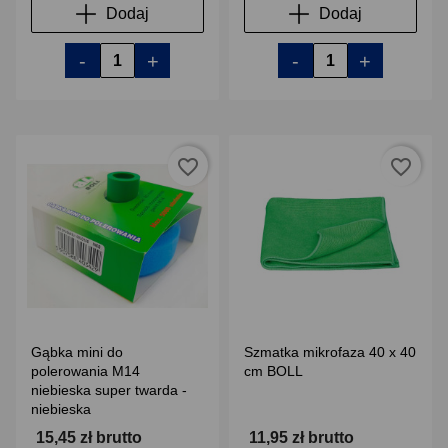
Dodaj
Dodaj
-
+
-
+
favorite_border
favorite_border
Gąbka mini do
Szmatka mikrofaza 40 x 40
polerowania M14
cm BOLL
niebieska super twarda -
niebieska
15,45 zł brutto
11,95 zł brutto