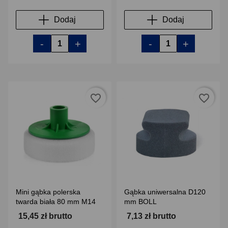
Dodaj
Dodaj
-
+
-
+
favorite_border
favorite_border
Mini gąbka polerska
Gąbka uniwersalna D120
twarda biała 80 mm M14
mm BOLL
15,45 zł brutto
7,13 zł brutto