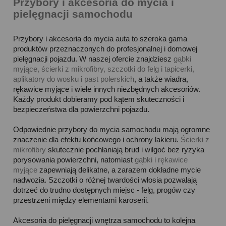
Przybory i akcesoria do mycia i
pielęgnacji samochodu
Przybory i akcesoria do mycia auta to szeroka gama
produktów przeznaczonych do profesjonalnej i domowej
pielęgnacji pojazdu. W naszej ofercie znajdziesz
gąbki
myjące, ścierki z mikrofibry, szczotki do felg i tapicerki,
aplikatory do wosku i past polerskich
, a także wiadra,
rękawice myjące i wiele innych niezbędnych akcesoriów.
Każdy produkt dobieramy pod kątem skuteczności i
bezpieczeństwa dla powierzchni pojazdu.
Odpowiednie przybory do mycia samochodu mają ogromne
znaczenie dla efektu końcowego i ochrony lakieru.
Ścierki z
mikrofibry
skutecznie pochłaniają brud i wilgoć bez ryzyka
porysowania powierzchni, natomiast
gąbki i rękawice
myjące
zapewniają delikatne, a zarazem dokładne mycie
nadwozia. Szczotki o różnej twardości włosia pozwalają
dotrzeć do trudno dostępnych miejsc - felg, progów czy
przestrzeni między elementami karoserii.
Akcesoria do pielęgnacji wnętrza samochodu to kolejna