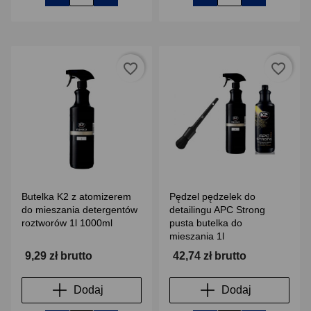
favorite_border
favorite_border
Butelka K2 z atomizerem
Pędzel pędzelek do
do mieszania detergentów
detailingu APC Strong
roztworów 1l 1000ml
pusta butelka do
mieszania 1l
9,29 zł brutto
42,74 zł brutto
Dodaj
Dodaj