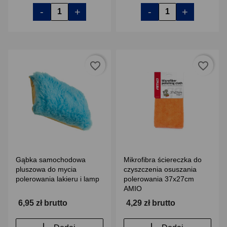
-
+
-
+
favorite_border
favorite_border
Gąbka samochodowa
Mikrofibra ściereczka do
pluszowa do mycia
czyszczenia osuszania
polerowania lakieru i lamp
polerowania 37x27cm
AMIO
6,95 zł brutto
4,29 zł brutto