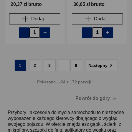
20,37 zł brutto
30,65 zł brutto
Dodaj
Dodaj
-
+
-
+

1
2
3
8
Następny
…
Pokazano 1-24 z 172 pozycji

Powrót do góry
Przybory i akcesoria do mycia samochodu to niezbędne
wyposażenie każdego kierowcy dbającego o wygląd
swojego pojazdu. W ofercie znajdziesz gąbki, ścierki z
mikrofibry, szczotki do felg, aplikatory do wosku oraz