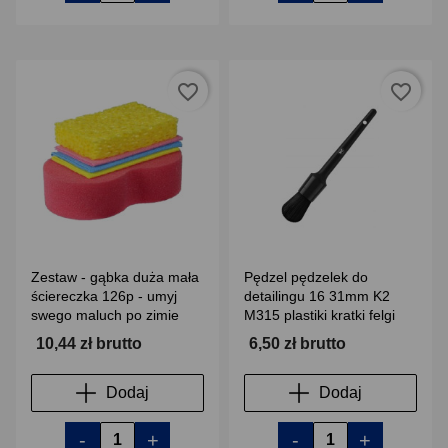
favorite_border
favorite_border
Zestaw - gąbka duża mała
Pędzel pędzelek do
ściereczka 126p - umyj
detailingu 16 31mm K2
swego maluch po zimie
M315 plastiki kratki felgi
10,44 zł brutto
6,50 zł brutto
Dodaj
Dodaj
-
+
-
+