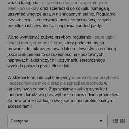
ważna kategoria -
szczotki do tapicerki, aplikatory do
plastików i skóry
oraz ściereczki do kokpitu pomagają
utrzymać wnętrze auta w nienagannym stanie. Regularne
czyszczenie i konserwacja powierzchni wewnętrznych
przedłuża ich żywotność i poprawia komfort jazdy.
Warto wymieniać zużyte przybory regularnie -
stare gąbki i
ścierki mogą gromadzić brud
, który podczas mycia
prowadzi do mikrozarysowań lakieru. Inwestycja w dobrej
jakości akcesoria to oszczędność na kosztownych
naprawach lakierniczych i utrzymaniu estetycznego
wyglądu pojazdu przez długie lata.
W sklepie tomczesci.pl oferujemy
szeroki wybór przyborów
i akcesoriów do mycia oraz pielęgnacji samochodu
w
atrakcyjnych cenach. Zapewniamy szybką wysyłkę i
fachowe doradztwo przy wyborze odpowiednich produktów.
Zamów online i zadbaj o swój samochód profesjonalnymi
akcesoriami!



Dostępne