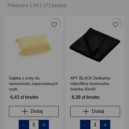
Pokazano 1-24 z 172 pozycji
favorite_border
favorite_border
Gąbka z irchy do
APT BLACK Delikatna
samochodu zaparowanych
mikrofibra śceireczka
szyb
ścierka 40x40
6,43 zł brutto
6,39 zł brutto
Dodaj
Dodaj
-
+
-
+