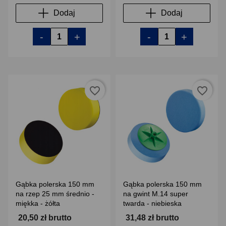
Dodaj
Dodaj
-
+
-
+
favorite_border
favorite_border
Gąbka polerska 150 mm
Gąbka polerska 150 mm
na rzep 25 mm średnio -
na gwint M.14 super
miękka - żółta
twarda - niebieska
20,50 zł brutto
31,48 zł brutto