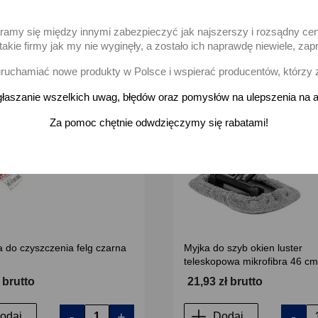
aramy się między innymi zabezpieczyć jak najszerszy i rozsądny ce
akie firmy jak my nie wyginęły, a zostało ich naprawdę niewiele, 
favorite_border
uchamiać nowe produkty w Polsce i wspierać producentów, którzy 
łaszanie wszelkich uwag, błędów oraz pomysłów na ulepszenia na a
Za pomoc chętnie odwdzięczymy się rabatami!
 do czyszczenia felg czarna
Myjka do szyb okien luster
teleskopowa mikrofibra 46 cm
ł brutto
21,93 zł brutto
-
+
-
odaj
Dodaj