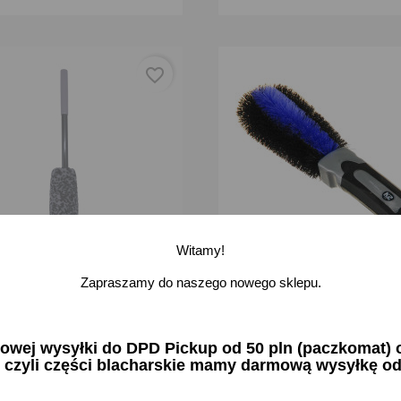
favorite_border
Witamy!
Zapraszamy do naszego nowego sklepu.
 Szczotka Mikrofibra do Felg
Szczotka do mycia felg kołpa
twarde włosie spiralna K2
zł brutto
17,12 zł brutto
ej wysyłki do DPD Pickup od 50 pln (paczkomat) or
 czyli części blacharskie mamy darmową wysyłkę od
-
na stanie
Dodaj