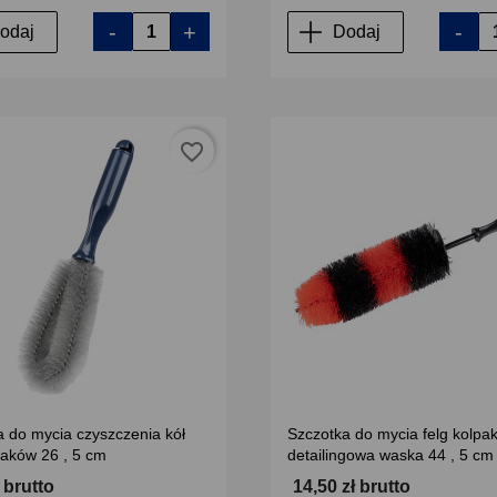
-
+
-
odaj
Dodaj
favorite_border
a do mycia czyszczenia kół
Szczotka do mycia felg kolpa
paków 26 , 5 cm
detailingowa waska 44 , 5 cm
ł brutto
14,50 zł brutto