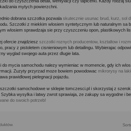
czki do czyszczenia detali, wentylacji czy tapicerki. Kazdy rodzaj 
kadzania mytych powierzchni.
dnio dobrana szczotka pozwala
skutecznie usunac brud, kurz, sol 
du. Szczotki z miekkim wlosiem syntetycznym lub naturalnym sa bez
ym wlosiem sprawdzaja sie przy czyszczeniu opon, plastikowych l
j ofercie znajdziesz
szczotki roznych producentow, ksztaltow i rozm
o, pracy z pistoletem cisnieniowym lub detailingu. Wybierajac odpowi
zny wyglad swojego auta przez dlugie lata.
i do mycia samochodu nalezy wymieniac w momencie, gdy ich wlos 
ormacji. Zuzyty przyrzad moze bowiem powodowac
mikrorysy na lak
awa prawidlowej pielegnacji pojazdu.
zczotki samochodowe w sklepie tomczesci.pl i skorzystaj z szero
 Szybka wysylka i latwy zwrot sprawiaja, ze zakupy sa wygodne i b
ane do swoich potrzeb!
duktów.
Sort