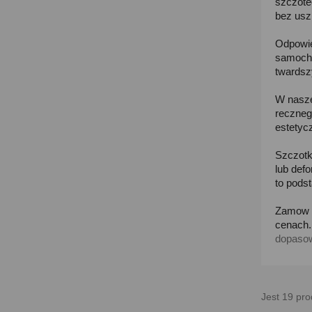
szczote
bez usz
Odpowie
samocho
twardsz
W nasze
reczneg
estetyc
Szczotk
lub def
to podst
Zamow s
cenach.
dopasow
Jest 19 pro