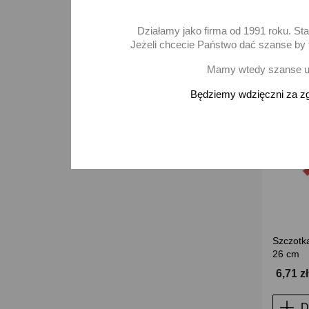
Działamy jako firma od 1991 roku. St
Jeżeli chcecie Państwo dać szanse by t
Mamy wtedy szanse ur
Będziemy wdzięczni za zg
Szczotka
26 cm
6,71 z
D