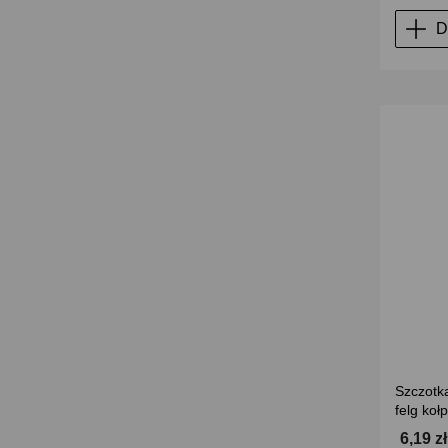
D
Szczotk
felg koł
6,19 z