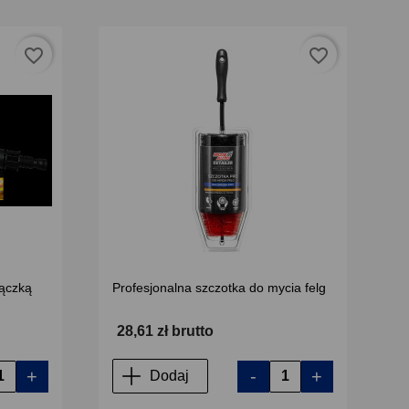
favorite_border
favorite_border
łączką
Profesjonalna szczotka do mycia felg
28,61 zł brutto
+
-
+
Dodaj