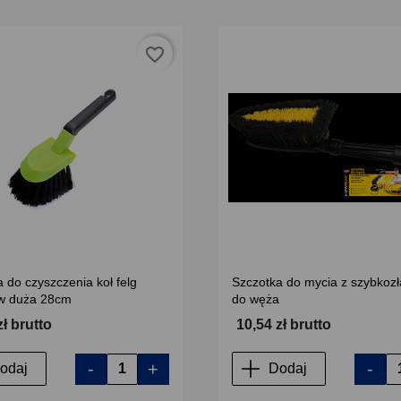
favorite_border
 do czyszczenia koł felg
Szczotka do mycia z szybkoz
w duża 28cm
do węża
zł brutto
10,54 zł brutto
-
+
-
odaj
Dodaj