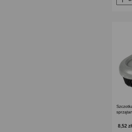
Szczotk
sprzątan
8,52 z