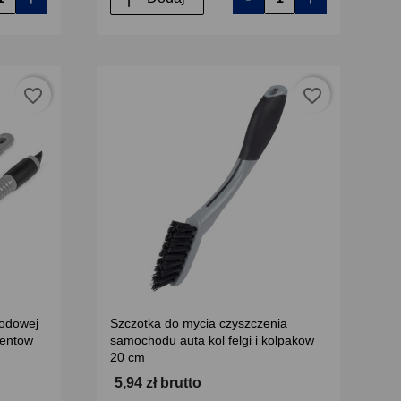
favorite_border
favorite_border
odowej
Szczotka do mycia czyszczenia
mentow
samochodu auta kol felgi i kolpakow
20 cm
5,94 zł brutto