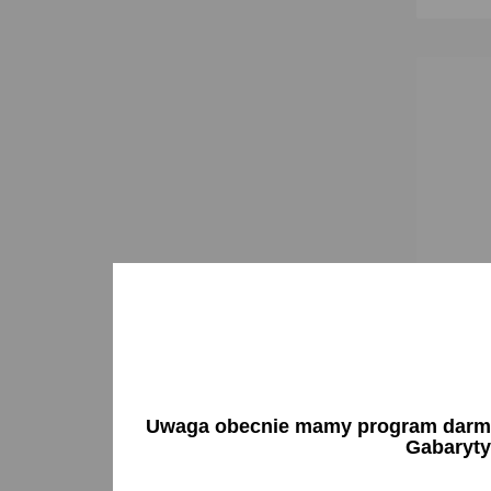
Detailer
50 c
33,66 
Uwaga obecnie mamy program darmow
Gabaryty
Brak 