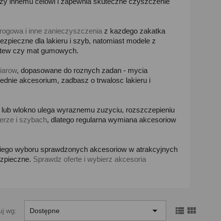
sluzy innemu celowi i zapewnia skuteczne czyszczenie
drogowa i inne zanieczyszczenia
z kazdego zakatka
pieczne dla lakieru i szyb, natomiast modele z
istew czy mat gumowych.
iarow
, dopasowane do roznych zadan - mycia
ednie akcesorium, zadbasz o trwalosc lakieru i
lub wlokno ulega wyraznemu zuzyciu, rozszczepieniu
ierze i szybach
, dlatego regularna wymiana akcesoriow
kiego wyboru sprawdzonych akcesoriow w atrakcyjnych
ezpieczne.
Sprawdz oferte i wybierz akcesoria



uj wg:
Dostępne