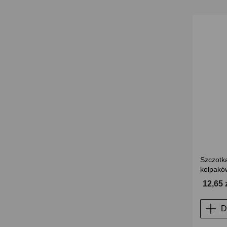
Szczotka
kołpakó
12,65 
D