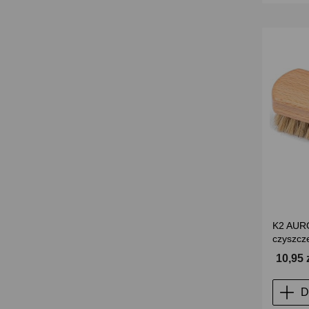
K2 AURO
czyszcze
10,95 
D