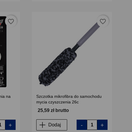
favorite_border
favorite_border
nia na
Szczotka mikrofibra do samochodu
mycia czyszczenia 26c
25,59 zł brutto
+
-
+
Dodaj