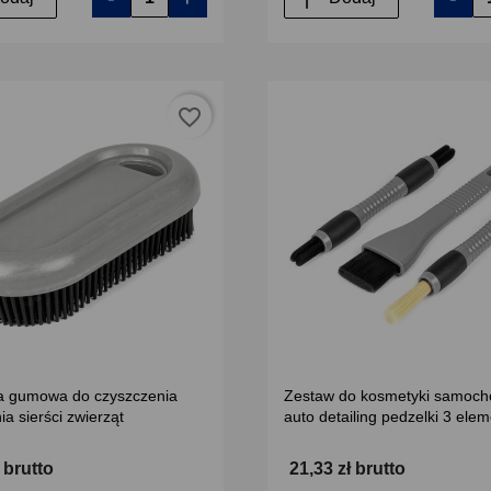
favorite_border
a gumowa do czyszczenia
Zestaw do kosmetyki samoch
ia sierści zwierząt
auto detailing pedzelki 3 ele
ł brutto
21,33 zł brutto