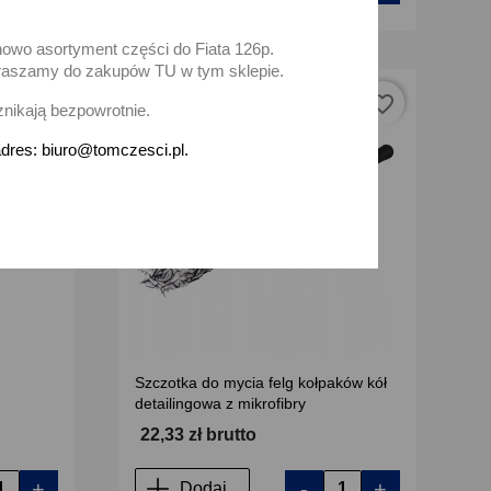
nowo asortyment części do Fiata 126p.
zapraszamy do zakupów TU w tym sklepie.
favorite_border
favorite_border
znikają bezpowrotnie.
dres: biuro@tomczesci.pl.
Szczotka do mycia felg kołpaków kół
detailingowa z mikrofibry
22,33 zł brutto
+
-
+
Dodaj