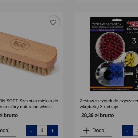
favorite_border
N SOFT Szczotka miękka do
Zestaw szczotek do czyszcze
nia skóry naturalne włosie
wkrętarkę 3 rodzaje
zł brutto
28,39 zł brutto
-
+
-
odaj
Dodaj