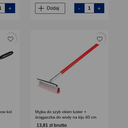
+
-
+
Dodaj
favorite_border
favorite_border
kow kol
Myjka do szyb okien luster +
ściągaczka do wody na kiju 60 cm
13,81 zł brutto