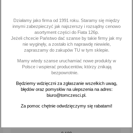
Dostępne metody płatności
Działamy jako firma od 1991 roku. Staramy się między
innymi zabezpieczyć jak najszerszy i rozsądny cenowo
Czas na zwrot to 30 dni. Zwrot na koszt klienta.
asortyment części do Fiata 126p.
(Nr produktu:
02029/24)
Jeżeli chcecie Państwo dać szanse by takie firmy jak my
nie wyginęły, a zostało ich naprawdę niewiele,
zapraszamy do zakupów TU w tym sklepie.
Mamy wtedy szanse uruchamiać nowe produkty w
Polsce i wspierać producentów, którzy znikają
Parametry
bezpowrotnie.
EAN (GTIN)
Będziemy wdzięczni za zgłaszanie wszelkich uwag,
05907692327659
błędów oraz pomysłów na ulepszenia na adres:
biuro@tomczesci.pl.
Stan
Za pomoc chętnie odwdzięczymy się rabatami!
Nowy
Waga Produktu Z Opakowaniem Jednostkowym