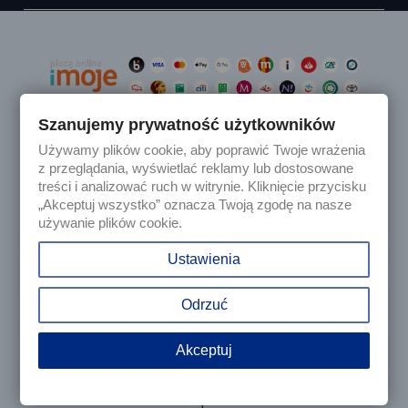
Szanujemy prywatność użytkowników
Używamy plików cookie, aby poprawić Twoje wrażenia

Produkty
z przeglądania, wyświetlać reklamy lub dostosowane
treści i analizować ruch w witrynie. Kliknięcie przycisku
„Akceptuj wszystko” oznacza Twoją zgodę na nasze

Nasza firma
używanie plików cookie.

Twoje konto
Ustawienia
keyboard_arrow_down
Informacja o sklepie
Odrzuć
Akceptuj
© 2025 - Sklep internetowy Tomczesci.pl. Wszelkie prawa
zastrzeżone