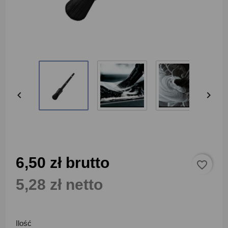


6,50 zł brutto
favorite_border
5,28 zł netto
Ilość