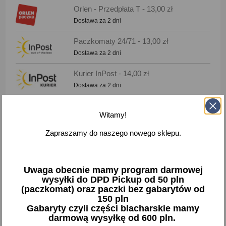
Orlen - Przedpłata T - 13,00 zł
Dostawa za 2 dni
Paczkomaty 24/71 - 13,00 zł
Dostawa za 2 dni
Kurier InPost - 14,00 zł
Dostawa za 2 dni
DPD - Przedpłata - 16,00 zł
Witamy!
Dostawa za 2 dni
Zapraszamy do naszego nowego sklepu.
DPD - Pobranie - 20,00 zł
Dostawa za 2 dni
Uwaga obecnie mamy program darmowej
Odbiór osobisty - 0,00 zł
wysyłki do DPD Pickup od 50 pln
Dostawa za 1 dni
(paczkomat) oraz paczki bez gabarytów od
150 pln
Gabaryty czyli części blacharskie mamy
Towar wprowadzony do obrotu przed 13 grudnia 2024
darmową wysyłkę od 600 pln.