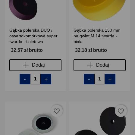
Gąbka polerska DUO /
Gąbka polerska 150 mm
otwartokomórkowa super
na gwint M.14 twarda -
twarda - fioletowa
biała
32,57 zł brutto
32,18 zł brutto
Dodaj
Dodaj
-
+
-
+
favorite_border
favorite_border