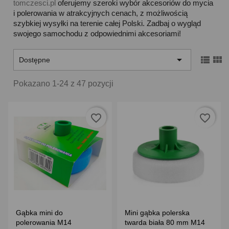
tomczesci.pl
oferujemy szeroki wybór akcesoriów do mycia
i polerowania w atrakcyjnych cenach, z możliwością
szybkiej wysyłki na terenie całej Polski. Zadbaj o wygląd
swojego samochodu z odpowiednimi akcesoriami!



Dostępne
Pokazano 1-24 z 47 pozycji
favorite_border
favorite_border
Gąbka mini do
Mini gąbka polerska
polerowania M14
twarda biała 80 mm M14