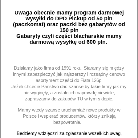
Gąbka polerska 150 mm
Gąbka polerska MINI na
Uwaga obecnie mamy program darmowej
na gwint M.14 średnio -
gwint M.14 średnia -
wysyłki do DPD Pickup od 50 pln
miękka - żółta
pomarańczowa
(paczkomat) oraz paczki bez gabarytów od
150 pln
32,18 zł brutto
15,45 zł brutto
Gabaryty czyli części blacharskie mamy
darmową wysyłkę od 600 pln.
Dodaj
Dodaj
-
+
-
+
Działamy jako firma od 1991 roku. Staramy się między
innymi zabezpieczyć jak najszerszy i rozsądny cenowo
asortyment części do Fiata 126p.
Jeżeli chcecie Państwo dać szanse by takie firmy jak my
nie wyginęły, a zostało ich naprawdę niewiele,
favorite_border
favorite_border
zapraszamy do zakupów TU w tym sklepie.
Mamy wtedy szanse uruchamiać nowe produkty w
Polsce i wspierać producentów, którzy znikają
bezpowrotnie.
Będziemy wdzięczni za zgłaszanie wszelkich uwag,