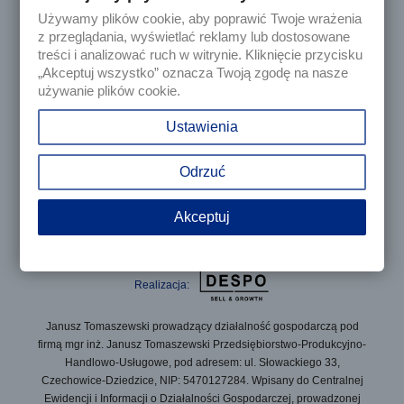
Używamy plików cookie, aby poprawić Twoje wrażenia

Produkty
z przeglądania, wyświetlać reklamy lub dostosowane
treści i analizować ruch w witrynie. Kliknięcie przycisku
„Akceptuj wszystko” oznacza Twoją zgodę na nasze

Nasza firma
używanie plików cookie.

Twoje konto
Ustawienia
keyboard_arrow_down
Informacja o sklepie
Odrzuć
Akceptuj
© 2025 - Sklep internetowy Tomczesci.pl. Wszelkie prawa
zastrzeżone
Realizacja:
Janusz Tomaszewski prowadzący działalność gospodarczą pod
firmą mgr inż. Janusz Tomaszewski Przedsiębiorstwo-Produkcyjno-
Handlowo-Usługowe, pod adresem: ul. Słowackiego 33,
Czechowice-Dziedzice, NIP: 5470127284. Wpisany do Centralnej
Ewidencji i Informacji o Działalności Gospodarczej, prowadzonej