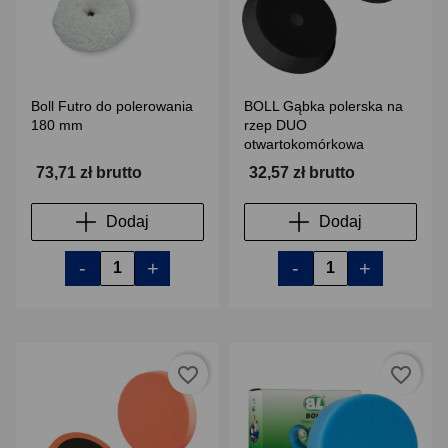
Boll Futro do polerowania
BOLL Gąbka polerska na
180 mm
rzep DUO
otwartokomórkowa
73,71 zł brutto
32,57 zł brutto
Dodaj
Dodaj
-
+
-
+
favorite_border
favorite_border