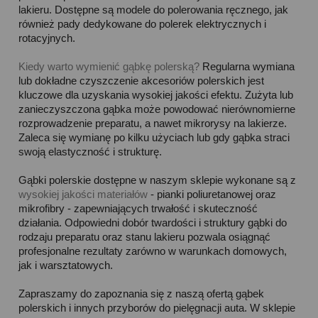
lakieru. Dostępne są modele do polerowania ręcznego, jak
również pady dedykowane do polerek elektrycznych i
rotacyjnych.
Kiedy warto wymienić gąbkę polerską?
Regularna wymiana
lub dokładne czyszczenie akcesoriów polerskich jest
kluczowe dla uzyskania wysokiej jakości efektu. Zużyta lub
zanieczyszczona gąbka może powodować nierównomierne
rozprowadzenie preparatu, a nawet mikrorysy na lakierze.
Zaleca się wymianę po kilku użyciach lub gdy gąbka straci
swoją elastyczność i strukturę.
Gąbki polerskie dostępne w naszym sklepie wykonane są z
wysokiej jakości materiałów
- pianki poliuretanowej oraz
mikrofibry - zapewniających trwałość i skuteczność
działania. Odpowiedni dobór twardości i struktury gąbki do
rodzaju preparatu oraz stanu lakieru pozwala osiągnąć
profesjonalne rezultaty zarówno w warunkach domowych,
jak i warsztatowych.
Zapraszamy do zapoznania się z naszą ofertą gąbek
polerskich i innych przyborów do pielęgnacji auta. W sklepie