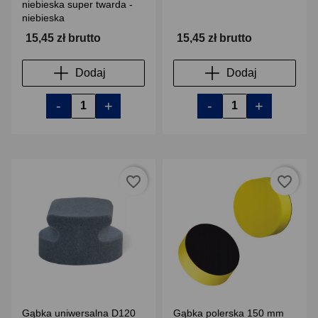
niebieska super twarda -
niebieska
15,45 zł brutto
15,45 zł brutto
Dodaj
Dodaj
-
+
-
+
favorite_border
favorite_border
Gąbka uniwersalna D120
Gąbka polerska 150 mm