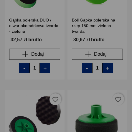
Gąbka polerska DUO /
Boll Gąbka polerska na
otwartokomórkowa twarda
rzep 150 mm zielona
- zielona
twarda
32,57 zł brutto
30,67 zł brutto
Dodaj
Dodaj
-
+
-
+
favorite_border
favorite_border