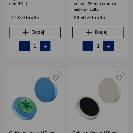
mm BOLL
na rzep 25 mm średnio -
miękka - żółta
7,13 zł brutto
20,50 zł brutto
Dodaj
Dodaj
-
+
-
+
favorite_border
favorite_border
Gąbka polerska 150 mm
Gąbka polerska 150 mm