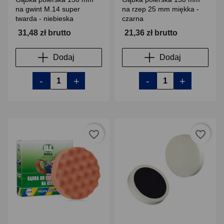
na gwint M.14 super
na rzep 25 mm miękka -
twarda - niebieska
czarna
31,48 zł brutto
21,36 zł brutto
Dodaj
Dodaj
-
+
-
+
favorite_border
favorite_border