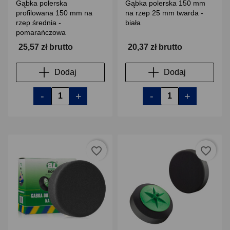
Gąbka polerska
Gąbka polerska 150 mm
profilowana 150 mm na
na rzep 25 mm twarda -
rzep średnia -
biała
pomarańczowa
25,57 zł brutto
20,37 zł brutto
Dodaj
Dodaj
-
+
-
+
favorite_border
favorite_border