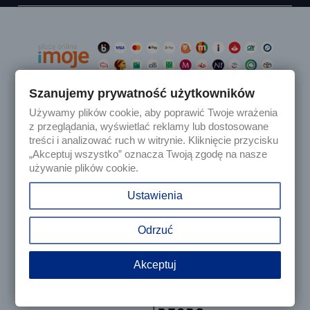
Szanujemy prywatność użytkowników
Używamy plików cookie, aby poprawić Twoje wrażenia

Produkty
z przeglądania, wyświetlać reklamy lub dostosowane
treści i analizować ruch w witrynie. Kliknięcie przycisku
„Akceptuj wszystko” oznacza Twoją zgodę na nasze

Nasza firma
używanie plików cookie.

Twoje konto
Ustawienia
keyboard_arrow_down
Informacja o sklepie
Odrzuć
Akceptuj
© 2025 - Sklep internetowy Tomczesci.pl. Wszelkie prawa
zastrzeżone