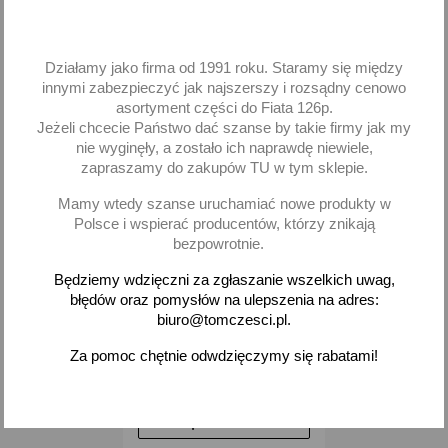
-
+
-
+
Działamy jako firma od 1991 roku. Staramy się między
innymi zabezpieczyć jak najszerszy i rozsądny cenowo
asortyment części do Fiata 126p.
Jeżeli chcecie Państwo dać szanse by takie firmy jak my
favorite_border
nie wyginęły, a zostało ich naprawdę niewiele,
zapraszamy do zakupów TU w tym sklepie.
Mamy wtedy szanse uruchamiać nowe produkty w
Polsce i wspierać producentów, którzy znikają
bezpowrotnie.
Będziemy wdzięczni za zgłaszanie wszelkich uwag,
błędów oraz pomysłów na ulepszenia na adres:
biuro@tomczesci.pl.
Teleskopowa myjka do
szyb mikrofibra 28 - 47 cm
Za pomoc chętnie odwdzięczymy się rabatami!
21,27 zł brutto
Dodaj