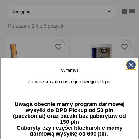



Dostępne
Pokazano 1-3 z 3 pozycji
favorite_border
favorite_border
Witamy!
Zapraszamy do naszego nowego sklepu.
Uwaga obecnie mamy program darmowej
Ściągaczka do wody
K2 Ściągaczka sylikonowa
wysyłki do DPD Pickup od 50 pln
VIRAGE top dry
do wody 30 cm
(paczkomat) oraz paczki bez gabarytów od
8,07 zł brutto
40,55 zł brutto
150 pln
Gabaryty czyli części blacharskie mamy
darmową wysyłkę od 600 pln.
Dodaj
Dodaj