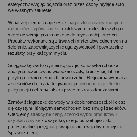
estetyczny wygląd pojazdu oraz przez osoby myjące auto
we własnym zakresie.
W naszej ofercie znajdziesz
ściągaczki do wody różnych
rozmiarów i typów
- od kompaktowych modeli do szyb po
szerokie wersje przeznaczone do mycia całej karoserii.
Produkty wykonane są z trwałych materiałów odpornych na
ścieranie, zapewniających długą żywotność i powtarzalne
rezultaty przy każdym myciu.
Ściągaczkę warto wymienić, gdy jej końcówka robocza
zaczyna pozostawiać widoczne ślady, kruszy się lub nie
przylega równomiernie do powierzchni. Regularna wymiana
akcesoriów do mycia to gwarancja
nienagannego efektu
pielęgnacji
i ochrony lakieru przed mikrouszkodzeniami.
Zamów ściągaczkę do wody w sklepie tomczesci.pl i ciesz
się czystym, lśniącym samochodem bez smug i zacieków.
Oferujemy
atrakcyjne ceny, szeroki wybór produktów i
szybką wysyłkę
- wszystko, czego potrzebujesz do
profesjonalnej pielęgnacji swojego auta w jednym miejscu.
Sprawdź ofertę!