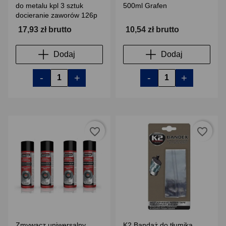
do metalu kpl 3 sztuk
500ml Grafen
docieranie zaworów 126p
17,93 zł brutto
10,54 zł brutto
Dodaj
Dodaj
-
+
-
+
favorite_border
favorite_border
Zmywacz uniwersalny
K2 Bandaż do tłumika