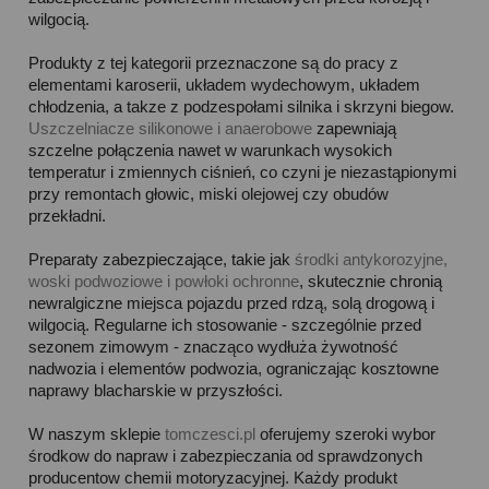
wilgocią.
Produkty z tej kategorii przeznaczone są do pracy z
elementami karoserii, układem wydechowym, układem
chłodzenia, a takze z podzespołami silnika i skrzyni biegow.
Uszczelniacze silikonowe i anaerobowe
zapewniają
szczelne połączenia nawet w warunkach wysokich
temperatur i zmiennych ciśnień, co czyni je niezastąpionymi
przy remontach głowic, miski olejowej czy obudów
przekładni.
Preparaty zabezpieczające, takie jak
środki antykorozyjne,
woski podwoziowe i powłoki ochronne
, skutecznie chronią
newralgiczne miejsca pojazdu przed rdzą, solą drogową i
wilgocią. Regularne ich stosowanie - szczególnie przed
sezonem zimowym - znacząco wydłuża żywotność
nadwozia i elementów podwozia, ograniczając kosztowne
naprawy blacharskie w przyszłości.
W naszym sklepie
tomczesci.pl
oferujemy szeroki wybor
środkow do napraw i zabezpieczania od sprawdzonych
producentow chemii motoryzacyjnej. Każdy produkt