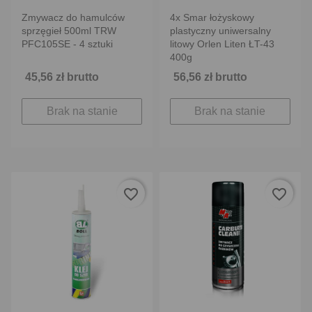
Zmywacz do hamulców
4x Smar łożyskowy
sprzęgieł 500ml TRW
plastyczny uniwersalny
PFC105SE - 4 sztuki
litowy Orlen Liten ŁT-43
400g
45,56 zł brutto
56,56 zł brutto
Brak na stanie
Brak na stanie
favorite_border
favorite_border