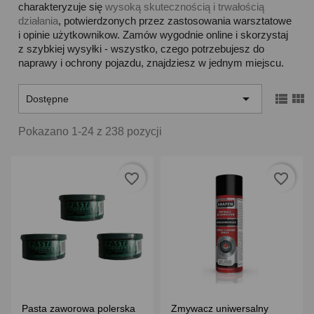
charakteryzuje się
wysoką skutecznością i trwałością
działania
, potwierdzonych przez zastosowania warsztatowe
i opinie użytkownikow. Zamów wygodnie online i skorzystaj
z szybkiej wysyłki - wszystko, czego potrzebujesz do
naprawy i ochrony pojazdu, znajdziesz w jednym miejscu.



Dostępne
Pokazano 1-24 z 238 pozycji
favorite_border
favorite_border
Pasta zaworowa polerska
Zmywacz uniwersalny