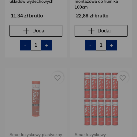
układów wydechowych
montażowa do tłumika
100cm
11,34 zł brutto
22,88 zł brutto
Dodaj
Dodaj
-
+
-
+
favorite_border
favorite_border
Smar łożyskowy plastyczny
Smar łożyskowy