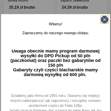
silnika 400ml
zapach zawieszka
35,19 zł brutto
24,39 zł brutto
Dodaj
Dodaj
Witamy!
-
+
-
+
Zapraszamy do naszego nowego sklepu.
Uwaga obecnie mamy program darmowej
wysyłki do DPD Pickup od 50 pln
favorite_border
favorite_border
(paczkomat) oraz paczki bez gabarytów od
150 pln
Gabaryty czyli części blacharskie mamy
darmową wysyłkę od 600 pln.
Działamy jako firma od 1991 roku. Staramy się między
innymi zabezpieczyć jak najszerszy i rozsądny cenowo
Antykuna spray
MA PROFESSIONAL Smar
asortyment części do Fiata 126p.
odstraszanie odstraszający
silikonowy 500 g
Jeżeli chcecie Państwo dać szanse by takie firmy jak my