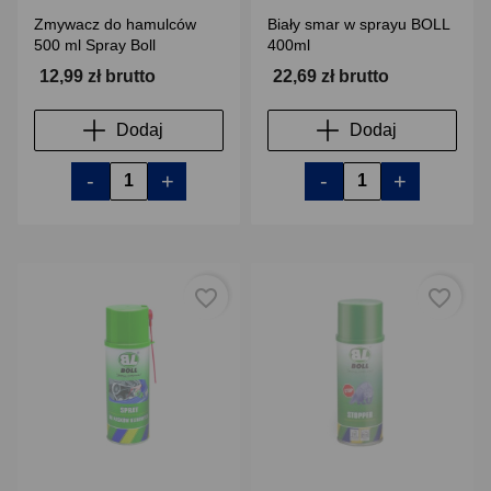
Zmywacz do hamulców
Biały smar w sprayu BOLL
500 ml Spray Boll
400ml
12,99 zł brutto
22,69 zł brutto
Dodaj
Dodaj
-
+
-
+
favorite_border
favorite_border