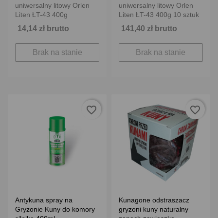
uniwersalny litowy Orlen
uniwersalny litowy Orlen
Liten ŁT-43 400g
Liten ŁT-43 400g 10 sztuk
14,14 zł brutto
141,40 zł brutto
Brak na stanie
Brak na stanie
favorite_border
favorite_border
Antykuna spray na
Kunagone odstraszacz
Gryzonie Kuny do komory
gryzoni kuny naturalny