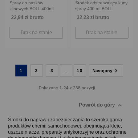
Spray do pasków
Środek odstraszający kuny
klinowych BOLL 400ml
spray 400 ml BOLL
22,94 zł brutto
32,23 zł brutto
Brak na stanie
Brak na stanie

1
2
3
10
Następny
…
Pokazano 1-24 z 238 pozycji

Powrót do góry
Środki do napraw i zabezpieczania to szeroka gama
produktów chemii samochodowej, obejmująca kleje,
uszczelniacze, preparaty antykorozyjne oraz ochronne