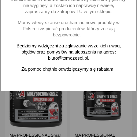
na Gryzonie Kuny +
nie wyginęły, a zostało ich naprawdę niewiele,
kunagone
zapraszamy do zakupów TU w tym sklepie.
59,39 zł brutto
55,95 zł brutto
Mamy wtedy szanse uruchamiać nowe produkty w
Polsce i wspierać producentów, którzy znikają
Dodaj
Dodaj
bezpowrotnie.
-
+
-
+
Będziemy wdzięczni za zgłaszanie wszelkich uwag,
błędów oraz pomysłów na ulepszenia na adres:
biuro@tomczesci.pl.
Za pomoc chętnie odwdzięczymy się rabatami!
favorite_border
favorite_border
MA PROFESSIONAL Smar
MA PROFESSIONAL