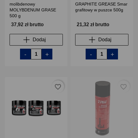
molibdenowy
GRAPHITE GREASE Smar
MOLYBDENUM GRASE
grafitowy w puszce 500g
500 g
37,92 zł brutto
21,32 zł brutto
Dodaj
Dodaj
-
+
-
+
favorite_border
favorite_border