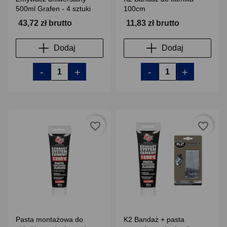
500ml Grafen - 4 sztuki
100cm
43,72 zł brutto
11,83 zł brutto
Dodaj
Dodaj
-
+
-
+
favorite_border
favorite_border
Pasta montażowa do
K2 Bandaż + pasta