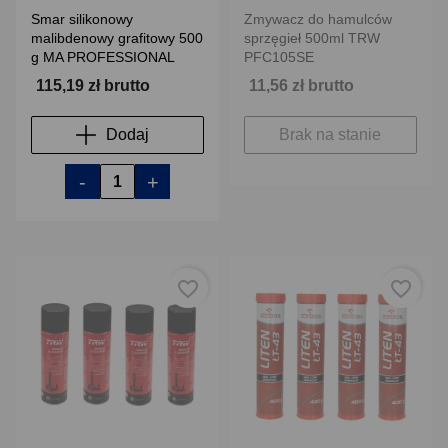
Smar silikonowy
Zmywacz do hamulców
malibdenowy grafitowy 500
sprzęgieł 500ml TRW
g MA PROFESSIONAL
PFC105SE
115,19 zł brutto
11,56 zł brutto
Dodaj
Brak na stanie
-
+
favorite_border
favorite_border