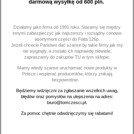
darmową wysyłkę od 600 pln.
Dodaj
Dodaj
-
+
-
+
Działamy jako firma od 1991 roku. Staramy się między
innymi zabezpieczyć jak najszerszy i rozsądny cenowo
asortyment części do Fiata 126p.
Jeżeli chcecie Państwo dać szanse by takie firmy jak my
nie wyginęły, a zostało ich naprawdę niewiele,
favorite_border
favorite_border
zapraszamy do zakupów TU w tym sklepie.
Mamy wtedy szanse uruchamiać nowe produkty w
Polsce i wspierać producentów, którzy znikają
bezpowrotnie.
Będziemy wdzięczni za zgłaszanie wszelkich uwag,
błędów oraz pomysłów na ulepszenia na adres:
biuro@tomczesci.pl.
Preparat do czyszczenia
Odkamieniacz chłodnicy
Za pomoc chętnie odwdzięczymy się rabatami!
chłodnicy MA 1L
Moje Auto
23,31 zł brutto
14,93 zł brutto