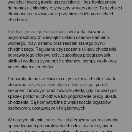
wycieku i tworzą trwałe uszczelnienie - bez konieczności
demontażu chłodnicy czy wizyty w warsztacie. To szybkie i
ekonomiczne rozwiązanie przy niewielkich przeciekach
chłodziwa.
Środki czyszczące do chłodnic
służą do usuwania
nagromadzonych wewnątrz układu osadów kamienia
wodnego, rdzy, szlamu oraz resztek starego płynu
chłodniczego. Regularne czyszczenie układu chłodzenia
poprawia jego efektywność, zapobiega przegrzewaniu
silnika i wydłuża żywotność chłodnicy, pompy wody oraz
pozostałych elementów.
Preparaty do uszczelniania i czyszczenia chłodnic warto
stosować
przy wymianie płynu chłodniczego
, przed
sezonem zimowym oraz zawsze wtedy, gdy zauważysz
spadek poziomu chłodziwa lub pogorszenie pracy układu
chłodzenia. Są kompatybilne z większością pojazdów
osobowych, dostawczych i ciężarowych.
W naszym sklepie
tomczesci.pl
oferujemy szeroki wybór
sprawdzonych preparatów do chłodnic w atrakcyjnych
cenach. Zamów wygodnie online i skorzystaj z szybkiej