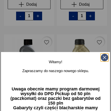
Dodaj
Dodaj
-
+
-
+
favorite_border
favorite_border
Witamy!
Zapraszamy do naszego nowego sklepu.
Uszczelniacz chłodnicy
K2 RADIATOR FLUSH
Uwaga obecnie mamy program darmowej
RADIATOR SEALANT
Płyn do płukania chłodnicy
wysyłki do DPD Pickup od 50 pln
odkamieniacz 400ml
(paczkomat) oraz paczki bez gabarytów od
150 pln
14,97 zł brutto
9,25 zł brutto
Gabaryty czyli części blacharskie mamy