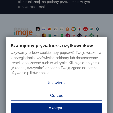
elektronicznej, na podany przeze mnie w tym
celu adres e-mail.
Szanujemy prywatność użytkowników
Używamy plików cookie, aby poprawić Twoje wrażenia

Produkty
z przeglądania, wyświetlać reklamy lub dostosowane
treści i analizować ruch w witrynie. Kliknięcie przycisku
„Akceptuj wszystko” oznacza Twoją zgodę na nasze

Nasza firma
używanie plików cookie.

Twoje konto
Ustawienia
keyboard_arrow_down
Informacja o sklepie
Odrzuć
Akceptuj
© 2025 - Sklep internetowy Tomczesci.pl. Wszelkie prawa