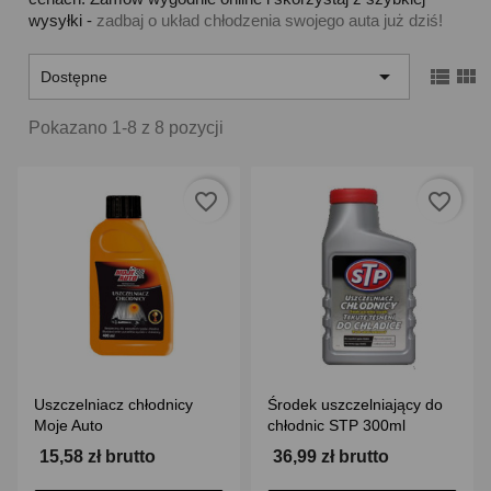
wysyłki -
zadbaj o układ chłodzenia swojego auta już dziś!



Dostępne
Pokazano 1-8 z 8 pozycji
favorite_border
favorite_border
Uszczelniacz chłodnicy
Środek uszczelniający do
Moje Auto
chłodnic STP 300ml
15,58 zł brutto
36,99 zł brutto