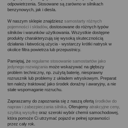
odpowietrzenia. Stosowane są zarówno w silnikach
benzynowych, jak i diesla.
W naszym sklepie znajdziesz
samostarty różnych
pojemności i składów
, dostosowane do różnych typów
silników i warunków użytkowania. Wszystkie dostępne
produkty charakteryzują się wysoką skutecznością
działania i łatwością użycia - wystarczy krótki natrysk w
okolice filtra powietrza lub przepustnicy.
Pamiętaj, że
regularne stosowanie samostartów jako
jedynego rozwiązania
może wskazywać na głębszy
problem techniczny, np. zużytą baterię, niesprawny
rozrusznik lub problemy z układem wtryskowym. Preparat
ten należy traktować jako środek doraźny i awaryjny, a nie
stałe wspomaganie rozruchu.
Zapraszamy do zapoznania się z naszą ofertą
środków do
napraw i zabezpieczania silnika
. Oferujemy
atrakcyjne ceny,
szybką wysyłkę
oraz szeroki wybór chemii samochodowej,
która pomoże Ci utrzymać pojazd w pełnej sprawności
przez cały rok.