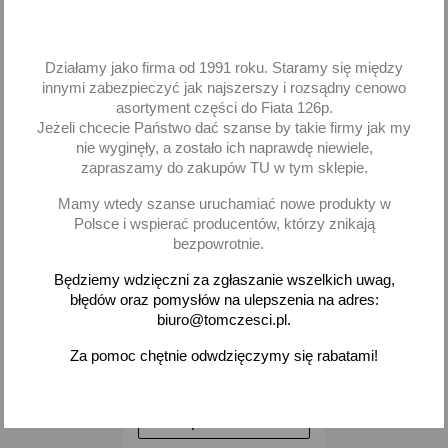
-
+
-
+
Działamy jako firma od 1991 roku. Staramy się między
innymi zabezpieczyć jak najszerszy i rozsądny cenowo
asortyment części do Fiata 126p.
Jeżeli chcecie Państwo dać szanse by takie firmy jak my
favorite_border
nie wyginęły, a zostało ich naprawdę niewiele,
zapraszamy do zakupów TU w tym sklepie.
Mamy wtedy szanse uruchamiać nowe produkty w
Polsce i wspierać producentów, którzy znikają
bezpowrotnie.
Będziemy wdzięczni za zgłaszanie wszelkich uwag,
błędów oraz pomysłów na ulepszenia na adres:
biuro@tomczesci.pl.
K2 Samostart ułatwia start
silnika spray sprey 400 ml
Za pomoc chętnie odwdzięczymy się rabatami!
19,14 zł brutto
Dodaj