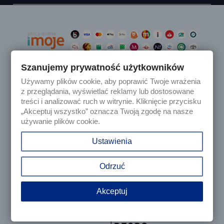
Szanujemy prywatność użytkowników
Używamy plików cookie, aby poprawić Twoje wrażenia

Produkty
z przeglądania, wyświetlać reklamy lub dostosowane
treści i analizować ruch w witrynie. Kliknięcie przycisku
„Akceptuj wszystko” oznacza Twoją zgodę na nasze

Nasza firma
używanie plików cookie.

Twoje konto
Ustawienia
keyboard_arrow_down
Informacja o sklepie
Odrzuć
Akceptuj
© 2025 - Sklep internetowy Tomczesci.pl. Wszelkie prawa
zastrzeżone