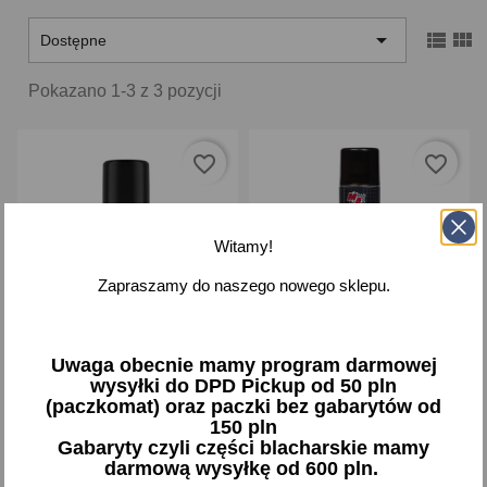



Dostępne
Pokazano 1-3 z 3 pozycji
favorite_border
favorite_border
Witamy!
Zapraszamy do naszego nowego sklepu.
Uwaga obecnie mamy program darmowej
K2 Samostart autostart
Moto Start MA super silny
wysyłki do DPD Pickup od 50 pln
150ml
200ml
(paczkomat) oraz paczki bez gabarytów od
8,09 zł brutto
12,59 zł brutto
150 pln
Gabaryty czyli części blacharskie mamy
darmową wysyłkę od 600 pln.
Dodaj
Dodaj