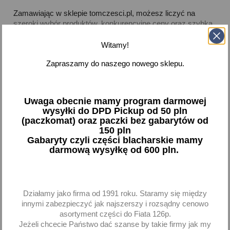
Zamawiając w sklepie tomczesci.pl, możesz liczyć na
szeroki wybór produktów, konkurencyjne ceny oraz szybką
wysyłkę
. Nasz asortyment chemii samochodowej jest
starannie dobrany, aby sprostać potrzebom zarówno
Witamy!
profesjonalnych warsztatów, jak i amatorów
Zapraszamy do naszego nowego sklepu.
majsterkujących w przydomowym garażu. Skorzystaj z
naszej oferty i zadbaj o prawidłową pracę swojego silnika!



Uwaga obecnie mamy program darmowej
Dostępne
wysyłki do DPD Pickup od 50 pln
(paczkomat) oraz paczki bez gabarytów od
Pokazano 1-2 z 2 pozycji
150 pln
Gabaryty czyli części blacharskie mamy
darmową wysyłkę od 600 pln.
favorite_border
favorite_border
Działamy jako firma od 1991 roku. Staramy się między
innymi zabezpieczyć jak najszerszy i rozsądny cenowo
asortyment części do Fiata 126p.
Jeżeli chcecie Państwo dać szanse by takie firmy jak my