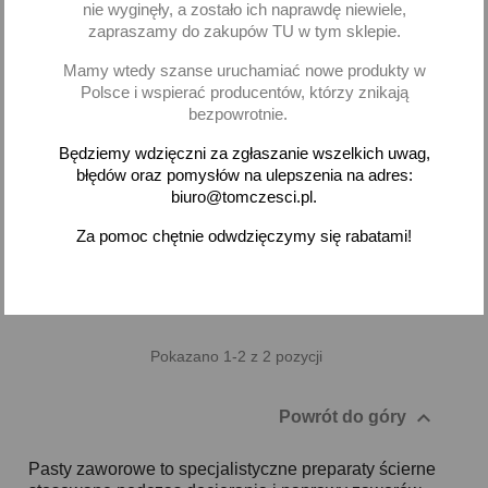
nie wyginęły, a zostało ich naprawdę niewiele,
zapraszamy do zakupów TU w tym sklepie.
Pasta zaworowa polerska
K2 Mega Grind Pasta do
Mamy wtedy szanse uruchamiać nowe produkty w
do metalu kpl 3 sztuk
docierania zaworów 100 g
Polsce i wspierać producentów, którzy znikają
docieranie zaworów 126p
bezpowrotnie.
17,93 zł brutto
16,25 zł brutto
Będziemy wdzięczni za zgłaszanie wszelkich uwag,
błędów oraz pomysłów na ulepszenia na adres:
Dodaj
Dodaj
biuro@tomczesci.pl.
-
+
-
+
Za pomoc chętnie odwdzięczymy się rabatami!
Pokazano 1-2 z 2 pozycji

Powrót do góry
Pasty zaworowe to specjalistyczne preparaty ścierne