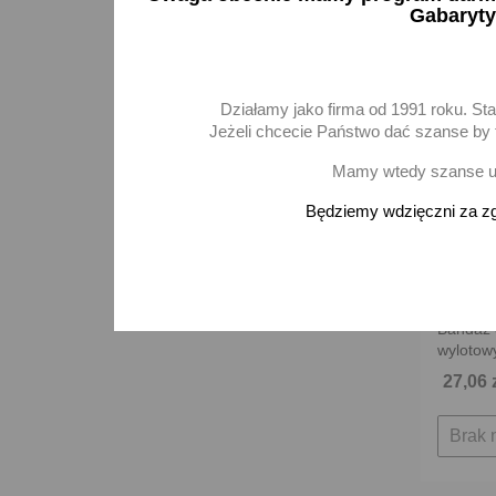
Gabaryty
Działamy jako firma od 1991 roku. St
Jeżeli chcecie Państwo dać szanse by t
Mamy wtedy szanse ur
Będziemy wdzięczni za zg
Bandaż 
wylotow
27,06 
Brak 