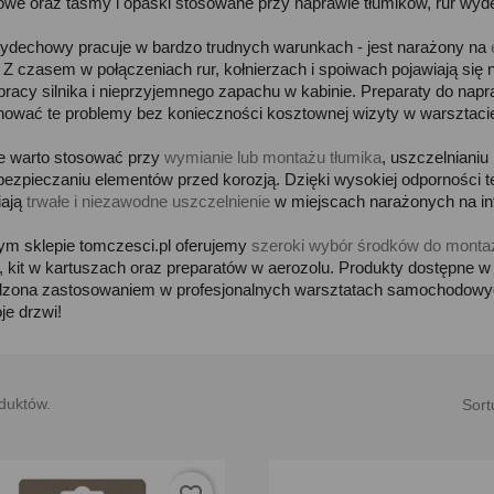
we oraz taśmy i opaski stosowane przy naprawie tłumików, rur wyde
ydechowy pracuje w bardzo trudnych warunkach - jest narażony na
. Z czasem w połączeniach rur, kołnierzach i spoiwach pojawiają się 
 pracy silnika i nieprzyjemnego zapachu w kabinie. Preparaty do na
nować te problemy bez konieczności kosztownej wizyty w warsztaci
te warto stosować przy
wymianie lub montażu tłumika
, uszczelnianiu
bezpieczaniu elementów przed korozją. Dzięki wysokiej odporności ter
iają
trwałe i niezawodne uszczelnienie
w miejscach narażonych na int
m sklepie tomczesci.pl oferujemy
szeroki wybór środków do monta
, kit w kartuszach oraz preparatów w aerozolu. Produkty dostępne w
dzona zastosowaniem w profesjonalnych warsztatach samochodowyc
je drzwi!
duktów.
Sort