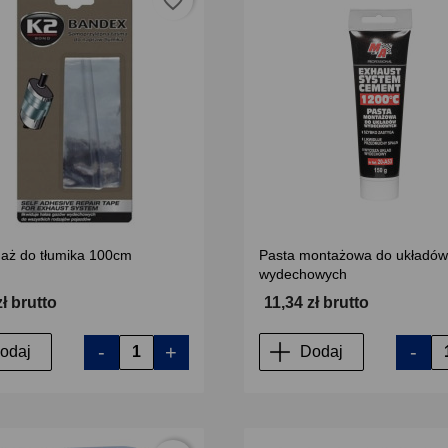
favorite_border
aż do tłumika 100cm
Pasta montażowa do układów
wydechowych
zł brutto
11,34 zł brutto
-
+
-
odaj
Dodaj