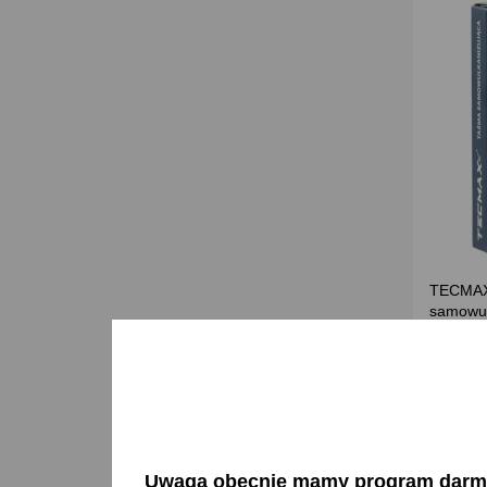
TECMAX
samowul
10 m
37,47 
D
Uwaga obecnie mamy program darmow