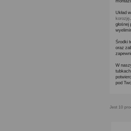
montażo
Układ w
korozję
głośnej
wyelimi
Środki 
oraz za
zapewn
W naszy
tubkach
potwier
pod Two
Jest 10 pro