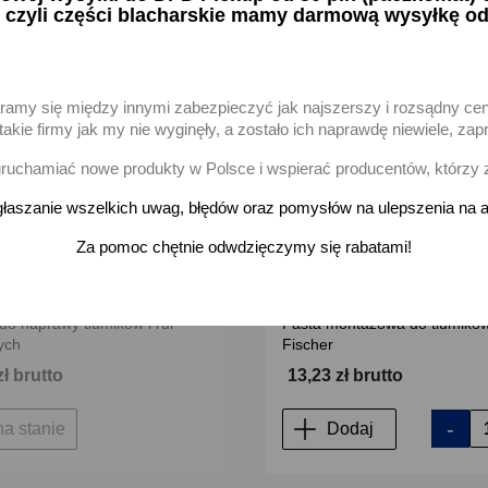
 czyli części blacharskie mamy darmową wysyłkę od
favorite_border
aramy się między innymi zabezpieczyć jak najszerszy i rozsądny ce
akie firmy jak my nie wyginęły, a zostało ich naprawdę niewiele, 
uchamiać nowe produkty w Polsce i wspierać producentów, którzy 
łaszanie wszelkich uwag, błędów oraz pomysłów na ulepszenia na a
Za pomoc chętnie odwdzięczymy się rabatami!
do naprawy tłumików i rur
Pasta montażowa do tłumikó
ych
Fischer
zł brutto
13,23 zł brutto
-
na stanie
Dodaj