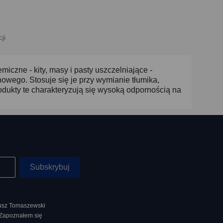
ji
iczne - kity, masy i pasty uszczelniające -
wego. Stosuje się je przy wymianie tłumika,
rodukty te charakteryzują się wysoką odpornością na
nusz Tomaszewski
 Zapoznałem się