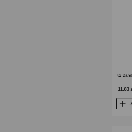
K2 Band
11,83 
D