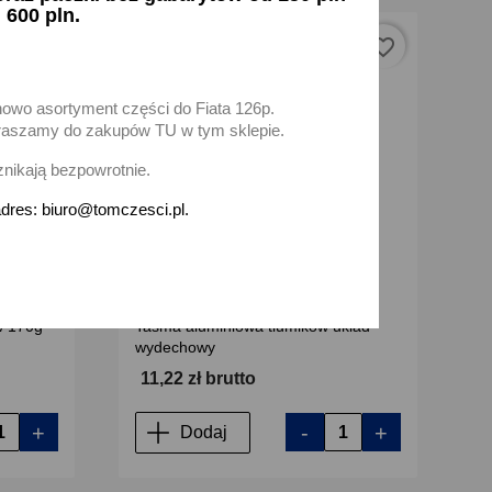
 600 pln.
favorite_border
favorite_border
nowo asortyment części do Fiata 126p.
zapraszamy do zakupów TU w tym sklepie.
znikają bezpowrotnie.
dres: biuro@tomczesci.pl.
w 170g
Taśma aluminiowa tłumików układ
wydechowy
11,22 zł brutto
+
-
+
Dodaj