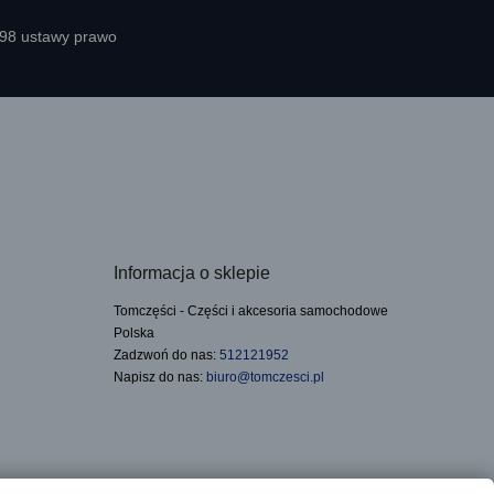
398 ustawy prawo
Informacja o sklepie
Tomczęści - Części i akcesoria samochodowe
Polska
Zadzwoń do nas:
512121952
Napisz do nas:
biuro@tomczesci.pl