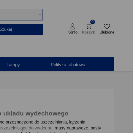
0
Szukaj
Konto
Koszyk
Ulubione
Lampy
Polityka rabatowa
do układu wydechowego
e przeznaczone do uszczelniania, łączenia i
 uszczelniające do wydechu
, masy naprawcze, pasty