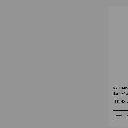
K2 Ceme
tłumikó
16,83 
D