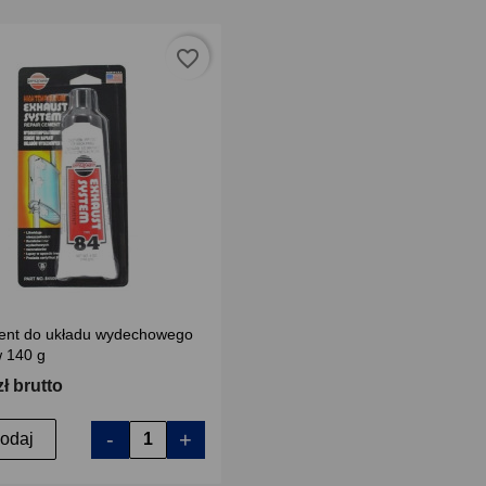
favorite_border
nt do układu wydechowego
w 140 g
zł brutto
-
+
odaj