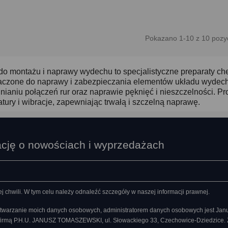
Pokazano 1-10 z 10 pozyc
do montażu i naprawy wydechu to specjalistyczne preparaty chem
aczone do naprawy i zabezpieczania elementów układu wydecho
nianiu połączeń rur oraz naprawie pęknięć i nieszczelności. P
tury i wibracje, zapewniając trwałą i szczelną naprawę.
ację o nowościach i wyprzedażach
chwili. W tym celu należy odnaleźć szczegóły w naszej informacji prawnej.
twarzanie moich danych osobowych, administratorem danych osobowych jest Ja
 firmą P.H.U. JANUSZ TOMASZEWSKI, ul. Słowackiego 33, Czechowice-Dziedzice.