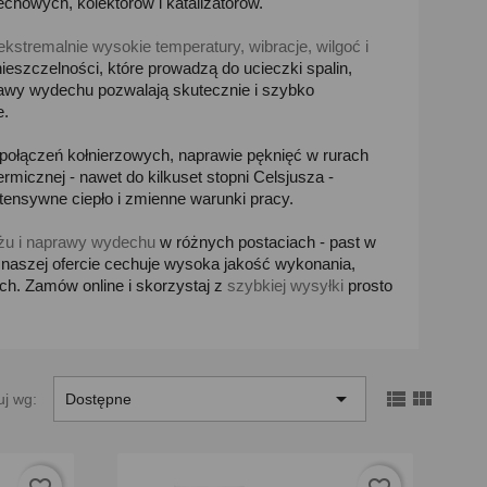
chowych, kolektorów i katalizatorów.
ekstremalnie wysokie temperatury, wibracje, wilgoć i
nieszczelności, które prowadzą do ucieczki spalin,
prawy wydechu pozwalają skutecznie i szybko
e.
 połączeń kołnierzowych, naprawie pęknięć w rurach
micznej - nawet do kilkuset stopni Celsjusza -
ensywne ciepło i zmienne warunki pracy.
żu i naprawy wydechu
w różnych postaciach - past w
 naszej ofercie cechuje wysoka jakość wykonania,
h. Zamów online i skorzystaj z
szybkiej wysyłki
prosto



uj wg:
Dostępne