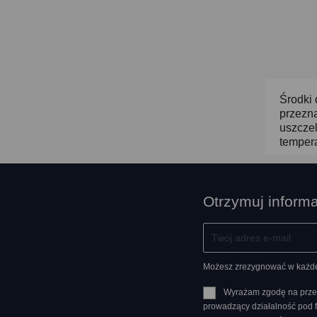
Środki 
przezn
uszczel
tempera
Otrzymuj inform
Możesz zrezygnować w każdej 
Wyrażam zgodę na prze
prowadzący działalność pod