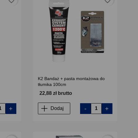
favorite_border
favorite_border
K2 Bandaż + pasta montażowa do
tłumika 100cm
22,88 zł brutto
+
-
+
Dodaj