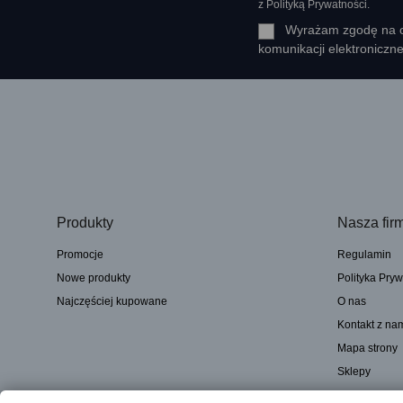
z Polityką Prywatności.
Wyrażam zgodę na ot
komunikacji elektroniczn
Produkty
Nasza fir
Promocje
Regulamin
Nowe produkty
Polityka Pryw
Najczęściej kupowane
O nas
Kontakt z na
Mapa strony
Sklepy