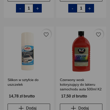
-
+
-
+
favorite_border
favorite_border
Silikon w sztyfcie do
Czerwony wosk
uszczelek
koloryzujący do lakieru
samochodu auta 500ml K2
14,78 zł brutto
17,50 zł brutto
Dodaj
Dodaj