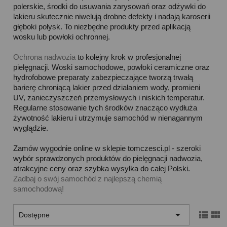
polerskie, środki do usuwania zarysowań oraz odżywki do
lakieru skutecznie niwelują drobne defekty i nadają karoserii
głęboki połysk. To niezbędne produkty przed aplikacją
wosku lub powłoki ochronnej.
Ochrona nadwozia
to kolejny krok w profesjonalnej
pielęgnacji. Woski samochodowe, powłoki ceramiczne oraz
hydrofobowe preparaty zabezpieczające tworzą trwałą
barierę chroniącą lakier przed działaniem wody, promieni
UV, zanieczyszczeń przemysłowych i niskich temperatur.
Regularne stosowanie tych środków znacząco wydłuża
żywotność lakieru i utrzymuje samochód w nienagannym
wyglądzie.
Zamów wygodnie online w sklepie tomczesci.pl - szeroki
wybór sprawdzonych produktów do pielęgnacji nadwozia,
atrakcyjne ceny oraz szybka wysyłka do całej Polski.
Zadbaj o swój samochód z najlepszą chemią
samochodową!



Dostępne