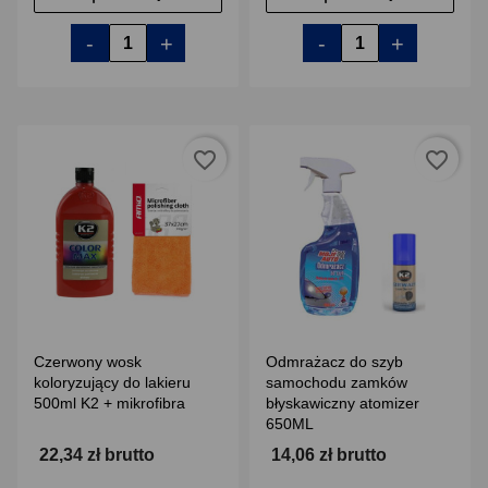
-
+
-
+
favorite_border
favorite_border
Czerwony wosk
Odmrażacz do szyb
koloryzujący do lakieru
samochodu zamków
500ml K2 + mikrofibra
błyskawiczny atomizer
650ML
22,34 zł brutto
14,06 zł brutto