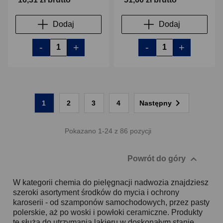
Dodaj
Dodaj
-
+
-
+

1
2
3
4
Następny
Pokazano 1-24 z 86 pozycji

Powrót do góry
W kategorii chemia do pielęgnacji nadwozia znajdziesz
szeroki asortyment środków do mycia i ochrony
karoserii - od szamponów samochodowych, przez pasty
polerskie, aż po woski i powłoki ceramiczne. Produkty
te służą do utrzymania lakieru w doskonałym stanie,