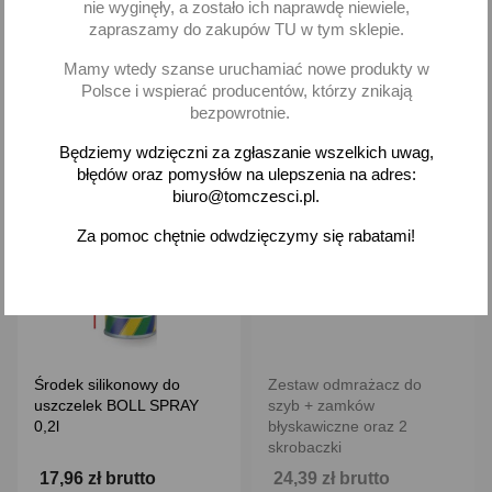
nie wyginęły, a zostało ich naprawdę niewiele,
Dodaj
Dodaj
zapraszamy do zakupów TU w tym sklepie.
-
+
-
+
Mamy wtedy szanse uruchamiać nowe produkty w
Polsce i wspierać producentów, którzy znikają
bezpowrotnie.
Będziemy wdzięczni za zgłaszanie wszelkich uwag,
błędów oraz pomysłów na ulepszenia na adres:
favorite_border
favorite_border
biuro@tomczesci.pl.
Za pomoc chętnie odwdzięczymy się rabatami!
Środek silikonowy do
Zestaw odmrażacz do
uszczelek BOLL SPRAY
szyb + zamków
0,2l
błyskawiczne oraz 2
skrobaczki
17,96 zł brutto
24,39 zł brutto