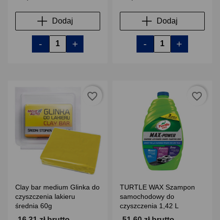
Dodaj
Dodaj
-
+
-
+
favorite_border
favorite_border
Clay bar medium Glinka do
TURTLE WAX Szampon
czyszczenia lakieru
samochodowy do
średnia 60g
czyszczenia 1,42 L
16,31 zł brutto
51,60 zł brutto