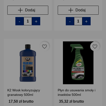
Dodaj
Dodaj
-
+
-
+
favorite_border
favorite_border
K2 Wosk koloryzujący
Płyn do usuwania smoły i
granatowy 500ml
insektów 500ml
17,50 zł brutto
35,32 zł brutto