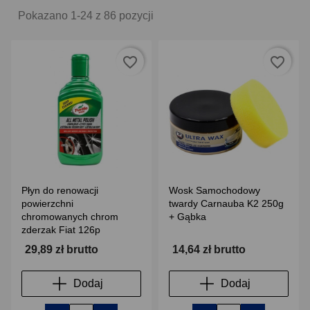
Pokazano 1-24 z 86 pozycji
favorite_border
favorite_border
Płyn do renowacji
Wosk Samochodowy
powierzchni
twardy Carnauba K2 250g
chromowanych chrom
+ Gąbka
zderzak Fiat 126p
29,89 zł brutto
14,64 zł brutto
Dodaj
Dodaj