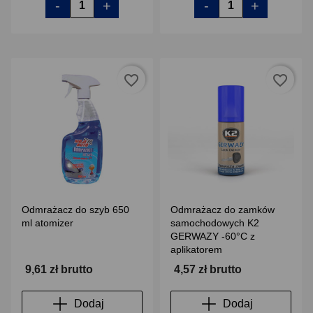
-
+
-
+
favorite_border
favorite_border
Odmrażacz do szyb 650
Odmrażacz do zamków
ml atomizer
samochodowych K2
GERWAZY -60°C z
aplikatorem
9,61 zł brutto
4,57 zł brutto
Dodaj
Dodaj