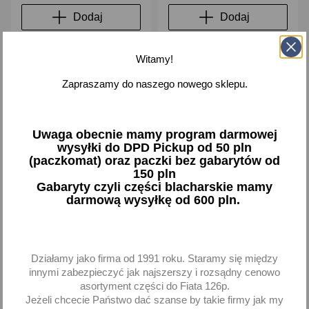
Dodaj
Dodaj
-
+
-
+
Witamy!
Zapraszamy do naszego nowego sklepu.
favorite_border
favorite_border
Uwaga obecnie mamy program darmowej
wysyłki do DPD Pickup od 50 pln
(paczkomat) oraz paczki bez gabarytów od
150 pln
Gabaryty czyli części blacharskie mamy
darmową wysyłkę od 600 pln.
Wosk do nadwozia 400 ml
Tkanina szklana 0,5m2 gr.
Działamy jako firma od 1991 roku. Staramy się między
firmy Boll
500g/m2
innymi zabezpieczyć jak najszerszy i rozsądny cenowo
37,59 zł brutto
17,23 zł brutto
asortyment części do Fiata 126p.
Jeżeli chcecie Państwo dać szanse by takie firmy jak my