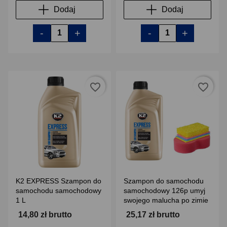
Dodaj
Dodaj
-
+
-
+
favorite_border
favorite_border
K2 EXPRESS Szampon do
Szampon do samochodu
samochodu samochodowy
samochodowy 126p umyj
1 L
swojego malucha po zimie
14,80 zł brutto
25,17 zł brutto