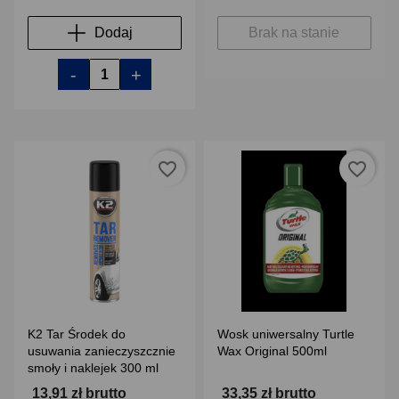
Dodaj
Brak na stanie
-
+
favorite_border
favorite_border
K2 Tar Środek do
Wosk uniwersalny Turtle
usuwania zanieczyszcznie
Wax Original 500ml
smoły i naklejek 300 ml
13,91 zł brutto
33,35 zł brutto