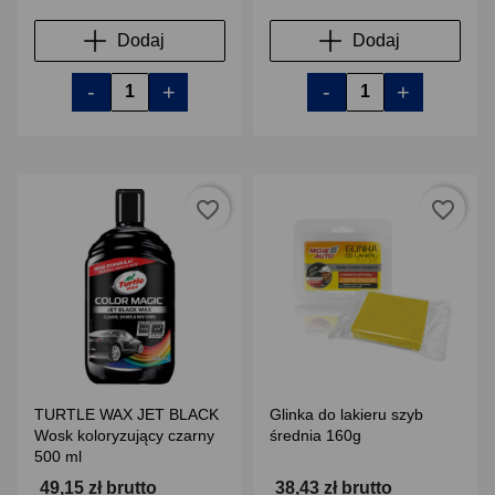
Dodaj
Dodaj
-
+
-
+
favorite_border
favorite_border
TURTLE WAX JET BLACK
Glinka do lakieru szyb
Wosk koloryzujący czarny
średnia 160g
500 ml
49,15 zł brutto
38,43 zł brutto