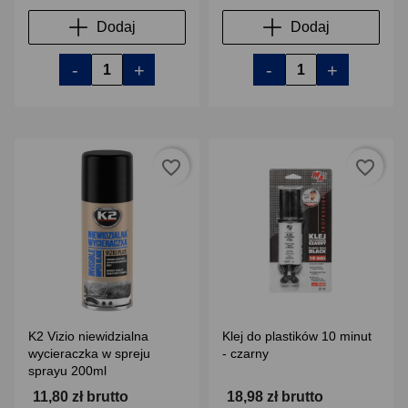
Dodaj
Dodaj
-
+
-
+
favorite_border
favorite_border
K2 Vizio niewidzialna
Klej do plastików 10 minut
wycieraczka w spreju
- czarny
sprayu 200ml
11,80 zł brutto
18,98 zł brutto