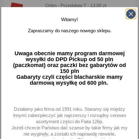
Orlen - Przedpłata T - 13,00 zł
Dostawa za 2 dni
Witamy!
Paczkomaty 24/71 - 13,00 zł
Zapraszamy do naszego nowego sklepu.
Dostawa za 2 dni
Kurier InPost - 14,00 zł
Dostawa za 2 dni
Uwaga obecnie mamy program darmowej
wysyłki do DPD Pickup od 50 pln
(paczkomat) oraz paczki bez gabarytów od
DPD - Przedpłata - 16,00 zł
150 pln
Dostawa za 2 dni
Gabaryty czyli części blacharskie mamy
darmową wysyłkę od 600 pln.
DPD - Pobranie - 20,00 zł
Dostawa za 2 dni
Odbiór osobisty - 0,00 zł
Działamy jako firma od 1991 roku. Staramy się między
Dostawa za 1 dni
innymi zabezpieczyć jak najszerszy i rozsądny cenowo
asortyment części do Fiata 126p.
Towar wprowadzony do obrotu przed 13 grudnia 2024
Jeżeli chcecie Państwo dać szanse by takie firmy jak my
nie wyginęły, a zostało ich naprawdę niewiele,