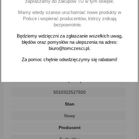
Dostępne metody płatności
zapraszamy do zakupów TU w tym sklepie.
Mamy wtedy szanse uruchamiać nowe produkty w
Polsce i wspierać producentów, którzy znikają
bezpowrotnie.
Czas na zwrot to 30 dni. Zwrot na koszt klienta.
Będziemy wdzięczni za zgłaszanie wszelkich uwag,
(Nr produktu:
01258/19)
błędów oraz pomysłów na ulepszenia na adres:
biuro@tomczesci.pl.
Za pomoc chętnie odwdzięczymy się rabatami!
Parametry
EAN (GTIN)
5010322527920
Stan
Nowy
Producent