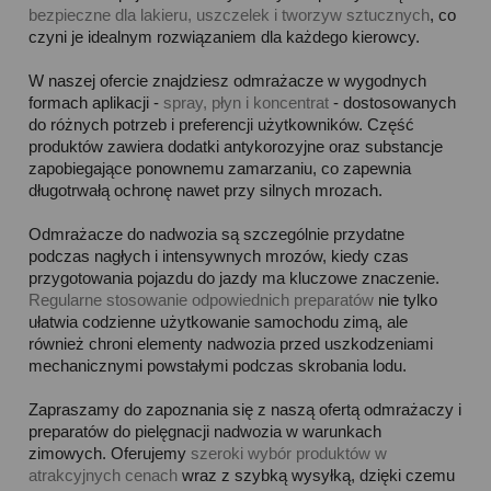
bezpieczne dla lakieru, uszczelek i tworzyw sztucznych
, co
czyni je idealnym rozwiązaniem dla każdego kierowcy.
W naszej ofercie znajdziesz odmrażacze w wygodnych
formach aplikacji -
spray, płyn i koncentrat
- dostosowanych
do różnych potrzeb i preferencji użytkowników. Część
produktów zawiera dodatki antykorozyjne oraz substancje
zapobiegające ponownemu zamarzaniu, co zapewnia
długotrwałą ochronę nawet przy silnych mrozach.
Odmrażacze do nadwozia są szczególnie przydatne
podczas nagłych i intensywnych mrozów, kiedy czas
przygotowania pojazdu do jazdy ma kluczowe znaczenie.
Regularne stosowanie odpowiednich preparatów
nie tylko
ułatwia codzienne użytkowanie samochodu zimą, ale
również chroni elementy nadwozia przed uszkodzeniami
mechanicznymi powstałymi podczas skrobania lodu.
Zapraszamy do zapoznania się z naszą ofertą odmrażaczy i
preparatów do pielęgnacji nadwozia w warunkach
zimowych. Oferujemy
szeroki wybór produktów w
atrakcyjnych cenach
wraz z szybką wysyłką, dzięki czemu