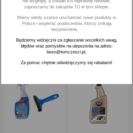
nie wyginęły, a zostało ich naprawdę niewiele,
ml MA
zamków skrobak
zapraszamy do zakupów TU w tym sklepie.
skrobaczka
Mamy wtedy szanse uruchamiać nowe produkty w
5,20 zł brutto
26,61 zł brutto
Polsce i wspierać producentów, którzy znikają
bezpowrotnie.
Dodaj
Dodaj
Będziemy wdzięczni za zgłaszanie wszelkich uwag,
błędów oraz pomysłów na ulepszenia na adres:
-
+
-
+
biuro@tomczesci.pl.
Za pomoc chętnie odwdzięczymy się rabatami!
favorite_border
favorite_border