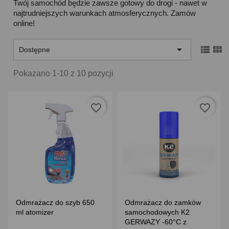
Twój samochód będzie zawsze gotowy do drogi - nawet w
najtrudniejszych warunkach atmosferycznych. Zamów
online!



Dostępne
Pokazano 1-10 z 10 pozycji
favorite_border
favorite_border
Odmrażacz do szyb 650
Odmrażacz do zamków
ml atomizer
samochodowych K2
GERWAZY -60°C z