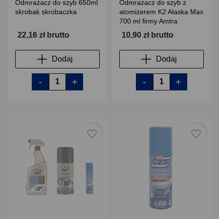
Odmrażacz do szyb 650ml
Odmrażacz do szyb z
skrobak skrobaczka
atomizerem K2 Alaska Max
700 ml firmy Amtra
22,16 zł brutto
10,90 zł brutto
Dodaj
Dodaj
-
+
-
+
favorite_border
favorite_border