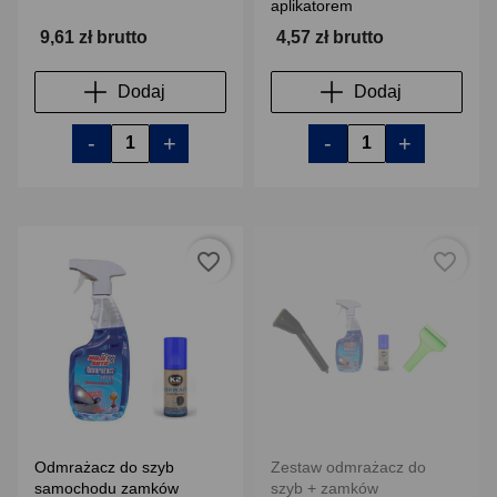
aplikatorem
9,61 zł brutto
4,57 zł brutto
Dodaj
Dodaj
-
+
-
+
favorite_border
favorite_border
Odmrażacz do szyb
Zestaw odmrażacz do
samochodu zamków
szyb + zamków