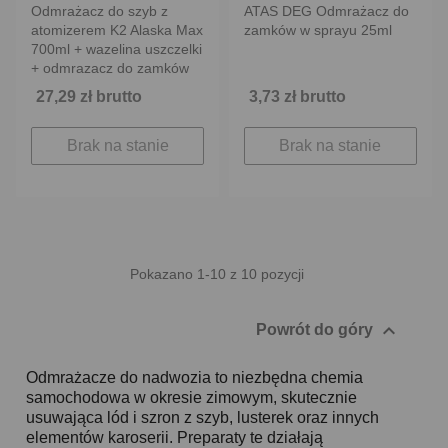
Odmrażacz do szyb z
ATAS DEG Odmrażacz do
atomizerem K2 Alaska Max
zamków w sprayu 25ml
700ml + wazelina uszczelki
+ odmrazacz do zamków
27,29 zł brutto
3,73 zł brutto
Brak na stanie
Brak na stanie
Pokazano 1-10 z 10 pozycji

Powrót do góry
Odmrażacze do nadwozia to niezbędna chemia
samochodowa w okresie zimowym, skutecznie
usuwająca lód i szron z szyb, lusterek oraz innych
elementów karoserii. Preparaty te działają