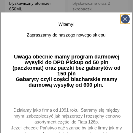
błyskawiczny atomizer
błyskawiczne oraz 2
650ML
skrobaczki
14,06 zł brutto
24,39 zł brutto
Witamy!
Dodaj
Brak na stanie
Zapraszamy do naszego nowego sklepu.
-
+
Uwaga obecnie mamy program darmowej
wysyłki do DPD Pickup od 50 pln
(paczkomat) oraz paczki bez gabarytów od
150 pln
favorite_border
favorite_border
Gabaryty czyli części blacharskie mamy
darmową wysyłkę od 600 pln.
Działamy jako firma od 1991 roku. Staramy się między
innymi zabezpieczyć jak najszerszy i rozsądny cenowo
asortyment części do Fiata 126p.
Jeżeli chcecie Państwo dać szanse by takie firmy jak my
Odmrażacz do zamków 50
Odmrażacz do szyb