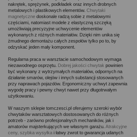
nakrętek, sprężynek, podkładek oraz innych drobnych
metalowych i plastikowych elementów.
Chwytaki
magnetyczne
doskonale radzą sobie z metalowymi
częściami, natomiast modele z elastyczną szczęką
umożliwiają precyzyjne uchwycenie elementów
wykonanych z różnych materiałów. Dzięki nim unika się
żmudnego demontażu całych zespołów tylko po to, by
odzyskać jeden mały komponent.
Regularna praca w warsztacie samochodowym wymaga
niezawodnego osprzętu.
Dobrej jakości chwytak
powinien
być wykonany z wytrzymałych materiałów, odpornych na
działanie smarów, olejów i innych substancji stosowanych
przy naprawach pojazdów. Ergonomiczny uchwyt zapewnia
wygodę pracy i pewny chwyt nawet przy długotrwałym
użytkowaniu.
W naszym sklepie tomczesci.pl oferujemy szeroki wybór
chwytaków warsztatowych dostosowanych do różnych
potrzeb - zarówno profesjonalnych mechaników, jak i
amatorów majsterkujących we własnym garażu.
Atrakcyjne
ceny, szybka wysyłka
i łatwy zwrot to gwarancja udanych