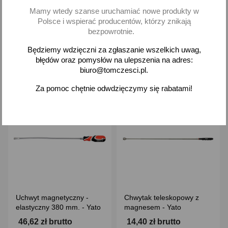
19,56 zł brutto
38,60 zł brutto
Mamy wtedy szanse uruchamiać nowe produkty w
Polsce i wspierać producentów, którzy znikają
Dodaj
Dodaj
bezpowrotnie.
-
+
-
+
Będziemy wdzięczni za zgłaszanie wszelkich uwag,
błędów oraz pomysłów na ulepszenia na adres:
biuro@tomczesci.pl.
Za pomoc chętnie odwdzięczymy się rabatami!
favorite_border
favorite_border
Uchwyt magnetyczny -
Chwytak teleskopowy z
elastyczny 380 mm. - Yato
magnesem - Yato
46,62 zł brutto
14,40 zł brutto