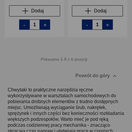
Dodaj
Dodaj
-
+
-
+
Pokazano 1-6 z 6 pozycji

Powrót do góry
Chwytaki to praktyczne narzędzia ręczne
wykorzystywane w warsztatach samochodowych do
pobierania drobnych elementów z trudno dostępnych
miejsc. Umożliwiają wyciąganie śrub, nakrętek,
sprężynek i innych części bez konieczności rozkładania
większych podzespołów. Warto mieć je pod ręką
podczas codziennej pracy mechanika - znacząco
skracają czas napraw i ułatwiają pracę w ciasnych