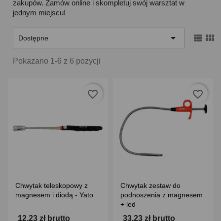
zakupów. Zamów online i skompletuj swój warsztat w
jednym miejscu!



Dostępne
Pokazano 1-6 z 6 pozycji
favorite_border
favorite_border
Chwytak teleskopowy z
Chwytak zestaw do
magnesem i diodą - Yato
podnoszenia z magnesem
+ led
12,23 zł brutto
33,23 zł brutto