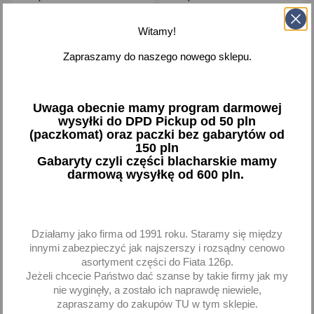
Dodaj
Dodaj
Witamy!
Zapraszamy do naszego nowego sklepu.
-
+
-
+
Uwaga obecnie mamy program darmowej
wysyłki do DPD Pickup od 50 pln
(paczkomat) oraz paczki bez gabarytów od
favorite_border
favorite_border
150 pln
Gabaryty czyli części blacharskie mamy
darmową wysyłkę od 600 pln.
Działamy jako firma od 1991 roku. Staramy się między
innymi zabezpieczyć jak najszerszy i rozsądny cenowo
asortyment części do Fiata 126p.
Szpikulec hakowy 90st
Magnetyczny chwytak
Jeżeli chcecie Państwo dać szanse by takie firmy jak my
125mm - Yato
teleskopowy, 590-990 mm.
nie wyginęły, a zostało ich naprawdę niewiele,
- Yato
zapraszamy do zakupów TU w tym sklepie.