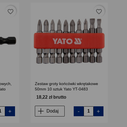
favorite_border
favorite_border
owych,
Zestaw groty końcówki wkrętakowe
ato
50mm 10 sztuk Yato YT-0483
18,22 zł brutto
+
-
+
Dodaj