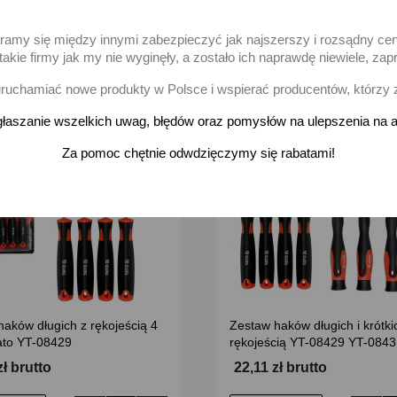
-
+
-
odaj
Dodaj
aramy się między innymi zabezpieczyć jak najszerszy i rozsądny ce
akie firmy jak my nie wyginęły, a zostało ich naprawdę niewiele, 
uchamiać nowe produkty w Polsce i wspierać producentów, którzy 
favorite_border
łaszanie wszelkich uwag, błędów oraz pomysłów na ulepszenia na a
Za pomoc chętnie odwdzięczymy się rabatami!
aków długich z rękojeścią 4
Zestaw haków długich i krótki
Yato YT-08429
rękojeścią YT-08429 YT-0843
zł brutto
22,11 zł brutto