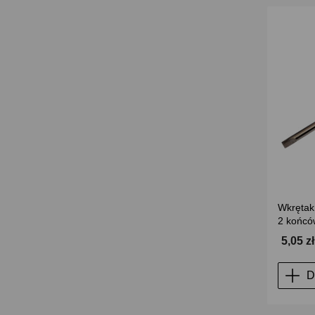
Wkrętak 
2 końcó
5,05 z
D