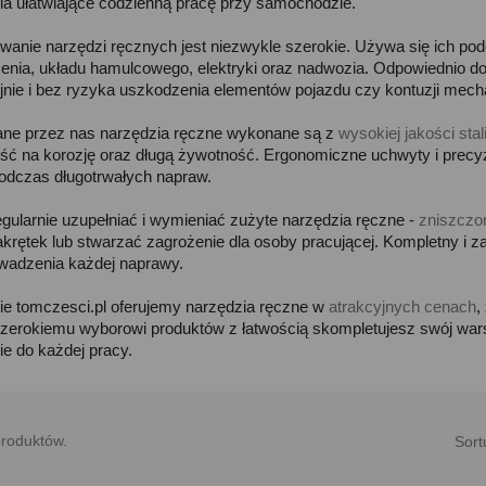
ia ułatwiające codzienną pracę przy samochodzie.
wanie narzędzi ręcznych jest niezwykle szerokie. Używa się ich p
enia, układu hamulcowego, elektryki oraz nadwozia. Odpowiednio d
jnie i bez ryzyka uszkodzenia elementów pojazdu czy kontuzji mech
ne przez nas narzędzia ręczne wykonane są z
wysokiej jakości stal
ść na korozję oraz długą żywotność. Ergonomiczne uchwyty i precyz
odczas długotrwałych napraw.
egularnie uzupełniać i wymieniać zużyte narzędzia ręczne -
zniszczo
nakrętek lub stwarzać zagrożenie dla osoby pracującej. Kompletny i
wadzenia każdej naprawy.
ie tomczesci.pl oferujemy narzędzia ręczne w
atrakcyjnych cenach
,
szerokiemu wyborowi produktów z łatwością skompletujesz swój war
ie do każdej pracy.
produktów.
Sort