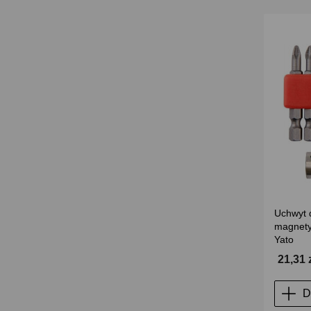
Uchwyt 
magnety
Yato
21,31 
D