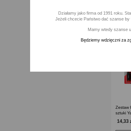
D
Działamy jako firma od 1991 roku. St
Jeżeli chcecie Państwo dać szanse by t
Mamy wtedy szanse ur
Będziemy wdzięczni za zg
Zestaw h
sztuki 
14,33 