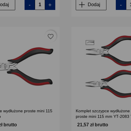
-
+
-
odaj
Dodaj
favorite_border
e wydłużone proste mini 115
Komplet szczypce wydłużone 
o
proste mini 115 mm YT-2083
zł brutto
21,57 zł brutto