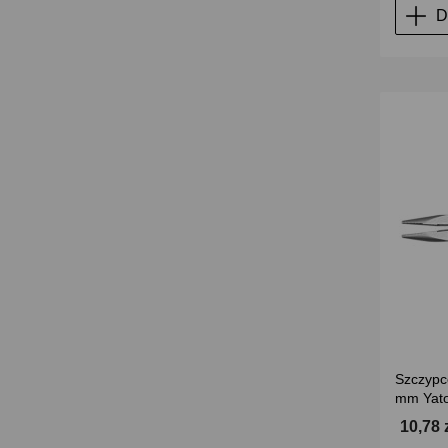
D
Szczypc
mm Yat
10,78 