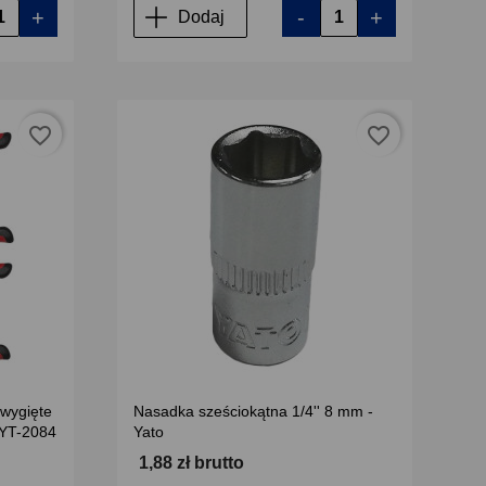
+
-
+
Dodaj
favorite_border
favorite_border
wygięte
Nasadka sześciokątna 1/4'' 8 mm -
 YT-2084
Yato
1,88 zł brutto