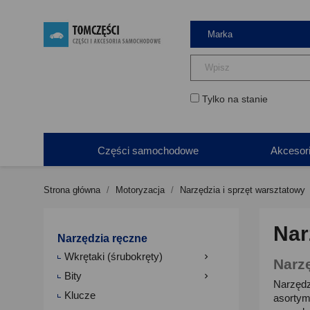
Tylko na stanie
Części samochodowe
Akcesor
Strona główna
Motoryzacja
Narzędzia i sprzęt warsztatowy
Nar
Narzędzia ręczne
Wkrętaki (śrubokręty)

Narz
Bity

Narzędz
Klucze
asortyme