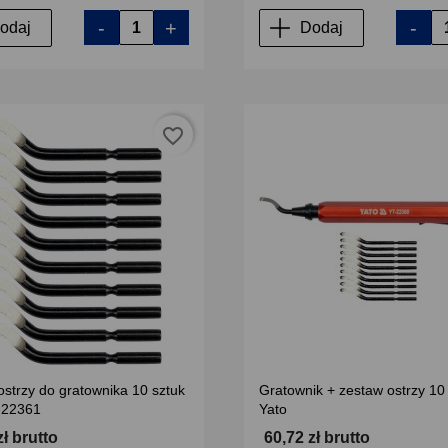
-
+
-
odaj
Dodaj
favorite_border
strzy do gratownika 10 sztuk
Gratownik + zestaw ostrzy 10
-22361
Yato
zł brutto
60,72 zł brutto