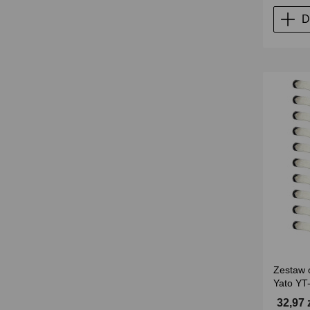
D
Zestaw o
Yato YT
32,97 