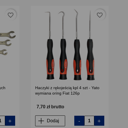
favorite_border
favorite_border
ych
Haczyki z rękojeścią kpl 4 szt - Yato
wymiana oring Fiat 126p
7,70 zł brutto
+
-
+
Dodaj