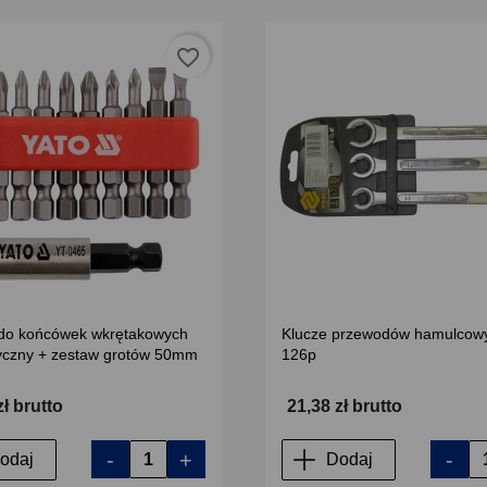
favorite_border
do końcówek wkrętakowych
Klucze przewodów hamulcow
czny + zestaw grotów 50mm
126p
zł brutto
21,38 zł brutto
-
+
-
odaj
Dodaj