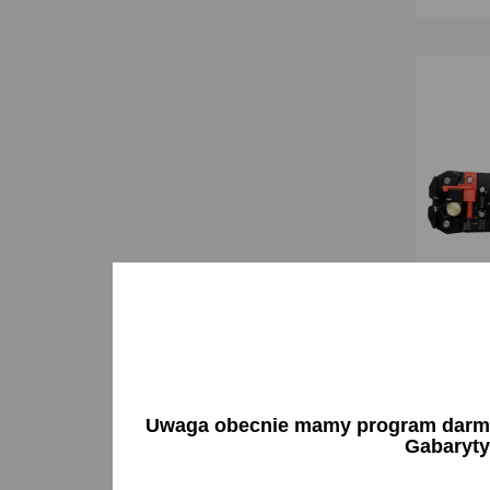
Wielofun
205mm -
Uwaga obecnie mamy program darmow
28,85 
Gabaryty