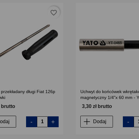
favorite_border
przekładany długi Fiat 126p
Uchwyt do końcówek wkrętak
wki
magnetyczny 1/4"x 60 mm - Y
ł brutto
3,30 zł brutto
-
+
-
odaj
Dodaj