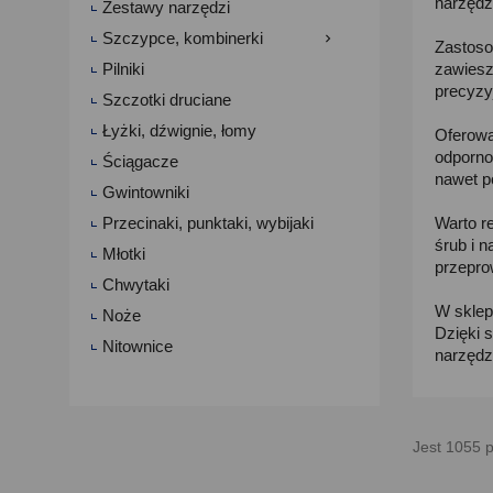
narzędz
Zestawy narzędzi
Szczypce, kombinerki

Zastoso
Pilniki
zawiesz
precyzy
Szczotki druciane
Łyżki, dźwignie, łomy
Oferowa
odporno
Ściągacze
nawet p
Gwintowniki
Przecinaki, punktaki, wybijaki
Warto r
śrub i 
Młotki
przepro
Chwytaki
W sklep
Noże
Dzięki 
Nitownice
narzędz
Jest 1055 