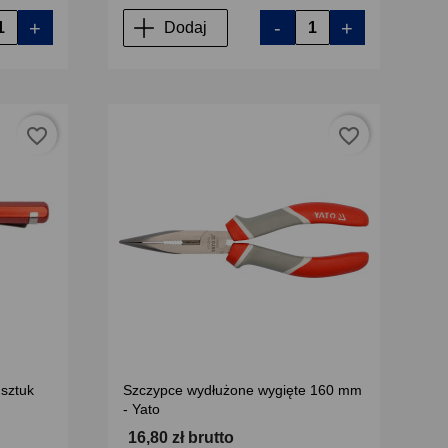
+
-
+
Dodaj
favorite_border
favorite_border
 sztuk
Szczypce wydłużone wygięte 160 mm
- Yato
16,80 zł brutto