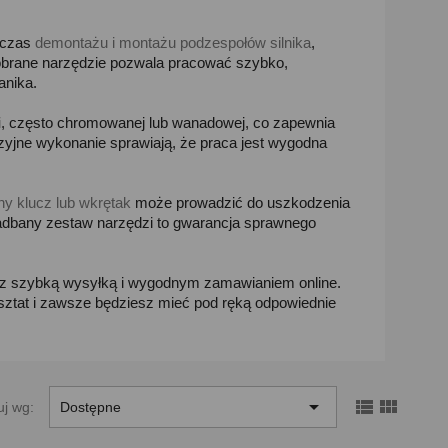
odczas
demontażu i montażu podzespołów silnika
,
obrane narzędzie pozwala pracować szybko,
anika.
i
, często chromowanej lub wanadowej, co zapewnia
yjne wykonanie sprawiają, że praca jest wygodna
ny klucz lub wkrętak
może prowadzić do uszkodzenia
 zadbany zestaw narzędzi to gwarancja sprawnego
 z szybką wysyłką i wygodnym zamawianiem online.
sztat i zawsze będziesz mieć pod ręką odpowiednie



uj wg:
Dostępne