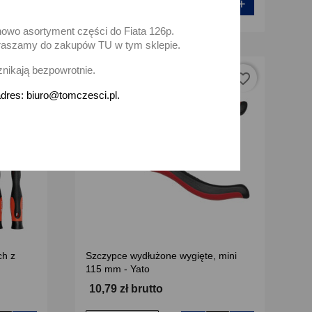
+
-
+
Dodaj
nowo asortyment części do Fiata 126p.
zapraszamy do zakupów TU w tym sklepie.
znikają bezpowrotnie.
favorite_border
favorite_border
dres: biuro@tomczesci.pl.
ch z
Szczypce wydłużone wygięte, mini
115 mm - Yato
10,79 zł brutto