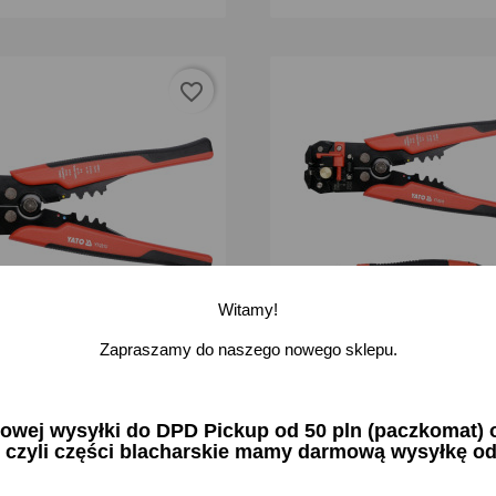
favorite_border
Witamy!
Zapraszamy do naszego nowego sklepu.
kcyjny ściągacz izolacji
Wielofunkcyjny ściągacz izolac
 Yato
205mm nożyk z ostrzem łam
18mm
ej wysyłki do DPD Pickup od 50 pln (paczkomat) or
zł brutto
33,46 zł brutto
 czyli części blacharskie mamy darmową wysyłkę od