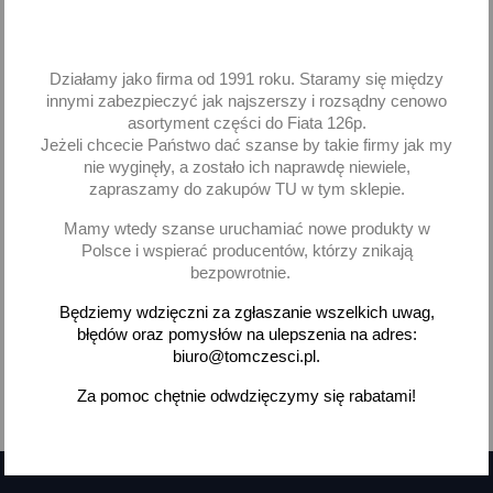
Lampa robocza LED
Lampa robocza halogen
Działamy jako firma od 1991 roku. Staramy się między
1500lm rozproszone
LED 3000lm wiązka 50*
innymi zabezpieczyć jak najszerszy i rozsądny cenowo
100x100 Deutsch Wesem
Valtra kwadrat 100x100
LED1.46807
LED9B.53839
asortyment części do Fiata 126p.
Jeżeli chcecie Państwo dać szanse by takie firmy jak my
163,19 zł brutto
264,60 zł brutto
nie wyginęły, a zostało ich naprawdę niewiele,
zapraszamy do zakupów TU w tym sklepie.
Brak na stanie
Brak na stanie
Mamy wtedy szanse uruchamiać nowe produkty w
Polsce i wspierać producentów, którzy znikają
bezpowrotnie.
Będziemy wdzięczni za zgłaszanie wszelkich uwag,
błędów oraz pomysłów na ulepszenia na adres:
Pokazano 1-4 z 4 pozycji
biuro@tomczesci.pl.
Za pomoc chętnie odwdzięczymy się rabatami!

Powrót do góry