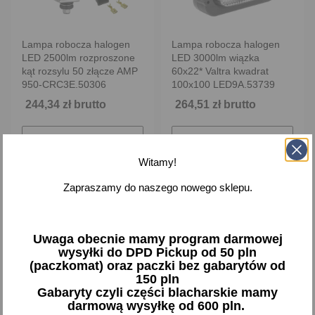
Lampa robocza halogen
Lampa robocza halogen
LED 2500lm rozproszone
LED 3000lm wiązka
kąt rozsylu 50 złącze AMP
60x22* Valtra kwadrat
950-CRC3E.50306
100x100 LED9A.53739
244,34 zł brutto
264,51 zł brutto
Brak na stanie
Brak na stanie
Witamy!
Zapraszamy do naszego nowego sklepu.
favorite_border
favorite_border
Uwaga obecnie mamy program darmowej
wysyłki do DPD Pickup od 50 pln
(paczkomat) oraz paczki bez gabarytów od
150 pln
Gabaryty czyli części blacharskie mamy
darmową wysyłkę od 600 pln.