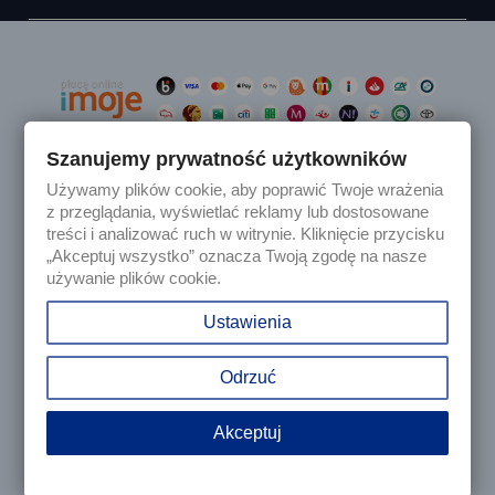
Szanujemy prywatność użytkowników
Używamy plików cookie, aby poprawić Twoje wrażenia

Produkty
z przeglądania, wyświetlać reklamy lub dostosowane
treści i analizować ruch w witrynie. Kliknięcie przycisku
„Akceptuj wszystko” oznacza Twoją zgodę na nasze

Nasza firma
używanie plików cookie.

Twoje konto
Ustawienia
keyboard_arrow_down
Informacja o sklepie
Odrzuć
Akceptuj
© 2025 - Sklep internetowy Tomczesci.pl. Wszelkie prawa
zastrzeżone