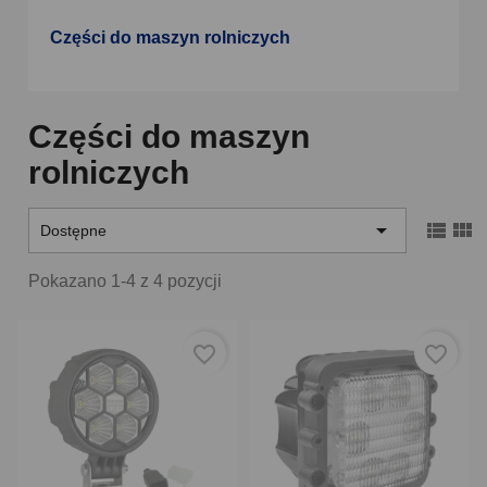
Części do maszyn rolniczych
Części do maszyn
rolniczych



Dostępne
Pokazano 1-4 z 4 pozycji
favorite_border
favorite_border