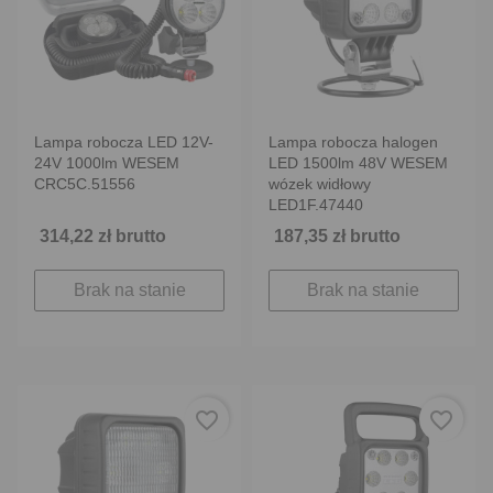
Lampa robocza LED 12V-
Lampa robocza halogen
24V 1000lm WESEM
LED 1500lm 48V WESEM
CRC5C.51556
wózek widłowy
LED1F.47440
314,22 zł brutto
187,35 zł brutto
Brak na stanie
Brak na stanie
favorite_border
favorite_border