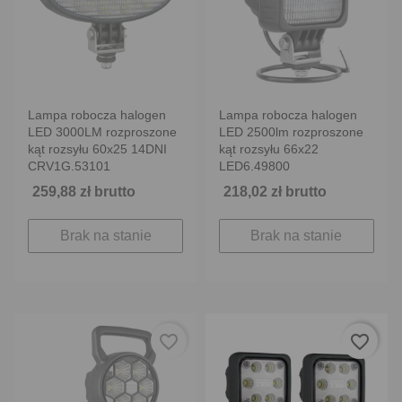
Lampa robocza halogen
Lampa robocza halogen
LED 3000LM rozproszone
LED 2500lm rozproszone
kąt rozsyłu 60x25 14DNI
kąt rozsyłu 66x22
CRV1G.53101
LED6.49800
259,88 zł brutto
218,02 zł brutto
Brak na stanie
Brak na stanie
favorite_border
favorite_border