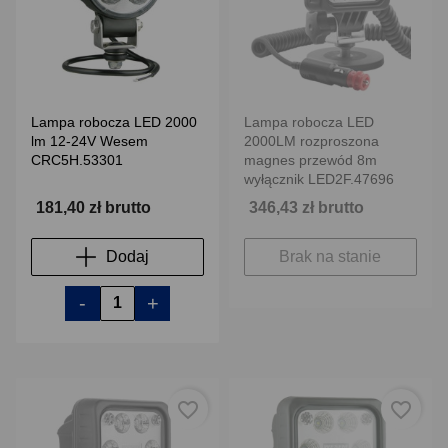
Lampa robocza LED 2000
Lampa robocza LED
lm 12-24V Wesem
2000LM rozproszona
CRC5H.53301
magnes przewód 8m
wyłącznik LED2F.47696
181,40 zł brutto
346,43 zł brutto
Dodaj
Brak na stanie
-
+
favorite_border
favorite_border