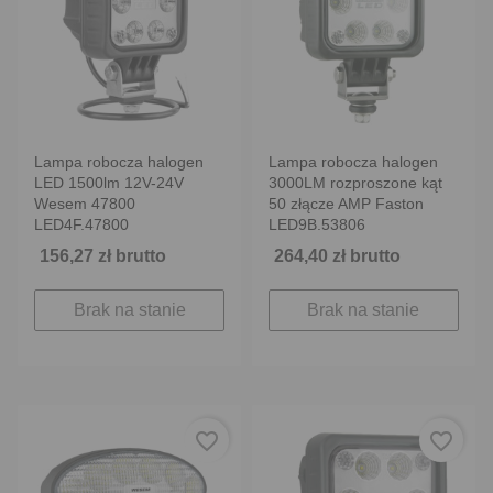
Lampa robocza halogen
Lampa robocza halogen
LED 1500lm 12V-24V
3000LM rozproszone kąt
Wesem 47800
50 złącze AMP Faston
LED4F.47800
LED9B.53806
156,27 zł brutto
264,40 zł brutto
Brak na stanie
Brak na stanie
favorite_border
favorite_border