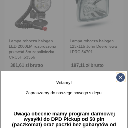
Lampa robocza halogen
Lampa robocza halogen
LED 2000LM rozproszona
123x115 John Deere lewa
przewód 8m zapaliniczka
LPRC.54701
CRC5H.53356
381,61 zł brutto
197,11 zł brutto
Brak na stanie
Brak na stanie
Witamy!
Zapraszamy do naszego nowego sklepu.
favorite_border
favorite_border
Uwaga obecnie mamy program darmowej
wysyłki do DPD Pickup od 50 pln
(paczkomat) oraz paczki bez gabarytów od