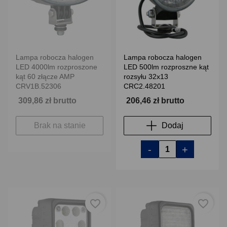
Lampa robocza halogen
Lampa robocza halogen
LED 4000lm rozproszone
LED 500lm rozproszne kąt
kąt 60 złącze AMP
rozsyłu 32x13
CRV1B.52306
CRC2.48201
309,86 zł brutto
206,46 zł brutto
Brak na stanie
Dodaj
-
+
favorite_border
favorite_border