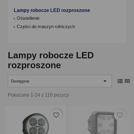
Lampy robocze LED rozproszone
Oświetlenie
Części do maszyn rolniczych
Lampy robocze LED
rozproszone



Dostępne
Pokazano 1-24 z 110 pozycji
favorite_border
favorite_border