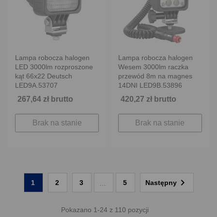
Lampa robocza halogen
Lampa robocza halogen
LED 3000lm rozproszone
Wesem 3000lm raczka
kąt 66x22 Deutsch
przewód 8m na magnes
LED9A.53707
14DNI LED9B.53896
267,64 zł brutto
420,27 zł brutto
Brak na stanie
Brak na stanie

1
2
3
5
Następny
…
Pokazano 1-24 z 110 pozycji