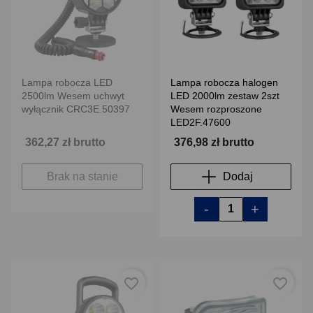
Lampa robocza LED
Lampa robocza halogen
2500lm Wesem uchwyt
LED 2000lm zestaw 2szt
wyłącznik CRC3E.50397
Wesem rozproszone
LED2F.47600
362,27 zł brutto
376,98 zł brutto
Brak na stanie
Dodaj
-
+
favorite_border
favorite_border