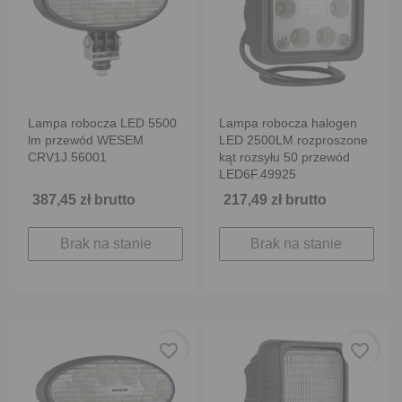
Lampa robocza LED 5500
Lampa robocza halogen
lm przewód WESEM
LED 2500LM rozproszone
CRV1J.56001
kąt rozsyłu 50 przewód
LED6F.49925
387,45 zł brutto
217,49 zł brutto
Brak na stanie
Brak na stanie
favorite_border
favorite_border