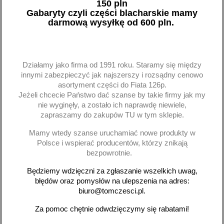
150 pln
Gabaryty czyli części blacharskie mamy
darmową wysyłkę od 600 pln.
Działamy jako firma od 1991 roku. Staramy się między
Lampa robocza halogen
Lampa robocza reflektor
innymi zabezpieczyć jak najszerszy i rozsądny cenowo
123x115 John Deere
halogen 123x115 John
asortyment części do Fiata 126p.
prawa LPRC.54751
Deere lewa + prawa
Jeżeli chcecie Państwo dać szanse by takie firmy jak my
LPRC.54701 LPRC.54751
nie wyginęły, a zostało ich naprawdę niewiele,
197,11 zł brutto
394,22 zł brutto
zapraszamy do zakupów TU w tym sklepie.
Mamy wtedy szanse uruchamiać nowe produkty w
Brak na stanie
Brak na stanie
Polsce i wspierać producentów, którzy znikają
bezpowrotnie.
Będziemy wdzięczni za zgłaszanie wszelkich uwag,
błędów oraz pomysłów na ulepszenia na adres:
biuro@tomczesci.pl.
favorite_border
favorite_border
Za pomoc chętnie odwdzięczymy się rabatami!