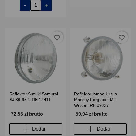
-
+
favorite_border
favorite_border
Reflektor Suzuki Samurai
Reflektor lampa Ursus
SJ 86-95 1-RE.12411
Massey Ferguson MF
Wesem RE.09237
72,55 zł brutto
59,94 zł brutto
Dodaj
Dodaj