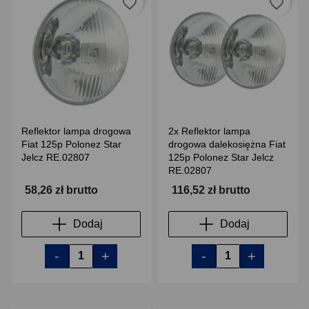
favorite_border
favorite_border
Reflektor lampa drogowa
2x Reflektor lampa
Fiat 125p Polonez Star
drogowa dalekosiężna Fiat
Jelcz RE.02807
125p Polonez Star Jelcz
RE.02807
58,26 zł brutto
116,52 zł brutto
Dodaj
Dodaj
-
+
-
+