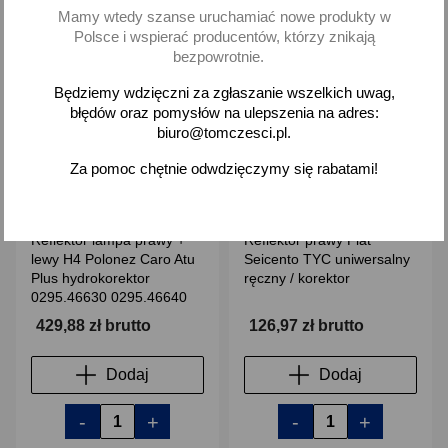
Mamy wtedy szanse uruchamiać nowe produkty w
Polsce i wspierać producentów, którzy znikają
favorite_border
favorite_border
bezpowrotnie.
Będziemy wdzięczni za zgłaszanie wszelkich uwag,
błędów oraz pomysłów na ulepszenia na adres:
biuro@tomczesci.pl.
Za pomoc chętnie odwdzięczymy się rabatami!
Reflektor lampa prawy +
Reflektor prawy Fiat
lewy H4 Polonez Caro Atu
Seicento TYC uniwersalny
Plus hydrokorektor
ręczny / korektor
0295.46630 0295.46640
429,88 zł brutto
126,97 zł brutto
Dodaj
Dodaj
-
+
-
+