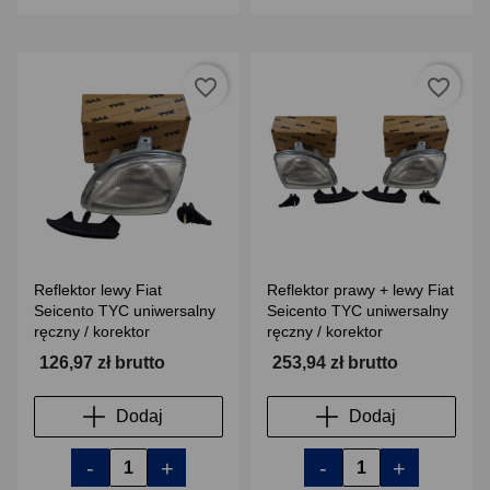
favorite_border
favorite_border
Reflektor lewy Fiat
Reflektor prawy + lewy Fiat
Seicento TYC uniwersalny
Seicento TYC uniwersalny
ręczny / korektor
ręczny / korektor
126,97 zł brutto
253,94 zł brutto
Dodaj
Dodaj
-
+
-
+