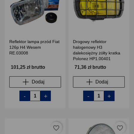
Reflektor lampa przód Fiat
Drogowy reflektor
126p H4 Wesem
halogenowy H3
RE.03008
dalekosiężny żółty kratka
Polonez HP1.00401
101,25 zł brutto
71,36 zł brutto
Dodaj
Dodaj
-
+
-
+
favorite_border
favorite_border