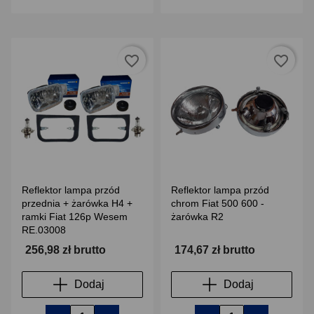
favorite_border
favorite_border
Reflektor lampa przód
Reflektor lampa przód
przednia + żarówka H4 +
chrom Fiat 500 600 -
ramki Fiat 126p Wesem
żarówka R2
RE.03008
256,98 zł brutto
174,67 zł brutto
Dodaj
Dodaj