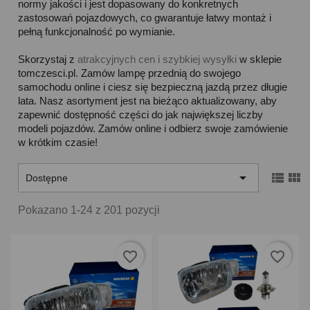
normy jakości i jest dopasowany do konkretnych
zastosowań pojazdowych, co gwarantuje łatwy montaż i
pełną funkcjonalność po wymianie.
Skorzystaj z
atrakcyjnych cen i szybkiej wysyłki
w sklepie
tomczesci.pl. Zamów lampę przednią do swojego
samochodu online i ciesz się bezpieczną jazdą przez długie
lata. Nasz asortyment jest na bieżąco aktualizowany, aby
zapewnić dostępność części do jak największej liczby
modeli pojazdów. Zamów online i odbierz swoje zamówienie
w krótkim czasie!



Dostępne
Pokazano 1-24 z 201 pozycji
favorite_border
favorite_border