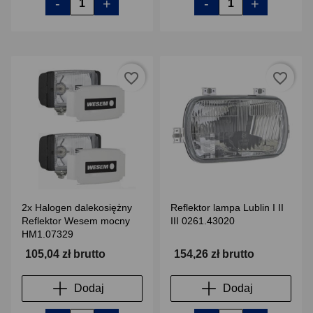
-
+
-
+
favorite_border
favorite_border
2x Halogen dalekosiężny
Reflektor lampa Lublin I II
Reflektor Wesem mocny
III 0261.43020
HM1.07329
105,04 zł brutto
154,26 zł brutto
Dodaj
Dodaj