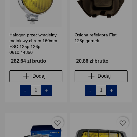
Halogen przeciwmgielny
Osłona reflektora Fiat
metalowy chrom 160mm
126p garnek
FSO 125p 126p
0610.44850
282,64 zł brutto
20,86 zł brutto
Dodaj
Dodaj
-
+
-
+
favorite_border
favorite_border