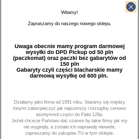
favorite_border
favorite_border
Witamy!
Zapraszamy do naszego nowego sklepu.
Uwaga obecnie mamy program darmowej
wysyłki do DPD Pickup od 50 pln
(paczkomat) oraz paczki bez gabarytów od
150 pln
Reflektor lampa prawy H4
Reflektor lampa lewy H4
Gabaryty czyli części blacharskie mamy
Polonez Caro Atu Plus
Polonez Caro Atu Plus
darmową wysyłkę od 600 pln.
mocowanie hydrokorektor
mocowanie hydrokorektor
0295.46630
0295.46640
214,94 zł brutto
214,94 zł brutto
Działamy jako firma od 1991 roku. Staramy się między
innymi zabezpieczyć jak najszerszy i rozsądny cenowo
Dodaj
Dodaj
asortyment części do Fiata 126p.
Jeżeli chcecie Państwo dać szanse by takie firmy jak my
-
+
-
+
nie wyginęły, a zostało ich naprawdę niewiele,
zapraszamy do zakupów TU w tym sklepie.