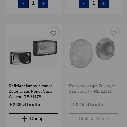
-
+
-
+
favorite_border
favorite_border
Reflektor lampa z ramką
Reflektor lampa Żuk Nysa
Zetor Ursus Fendt Case
Star Jelcz H4 RE.12311
Wesem RE.21178
62,39 zł brutto
122,24 zł brutto
Dodaj
Brak na stanie