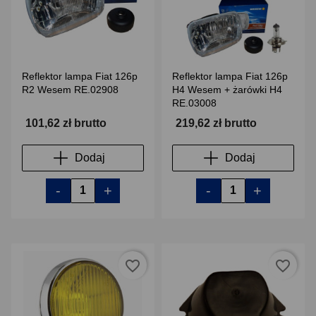
Reflektor lampa Fiat 126p
Reflektor lampa Fiat 126p
R2 Wesem RE.02908
H4 Wesem + żarówki H4
RE.03008
101,62 zł brutto
219,62 zł brutto
Dodaj
Dodaj
-
+
-
+
favorite_border
favorite_border