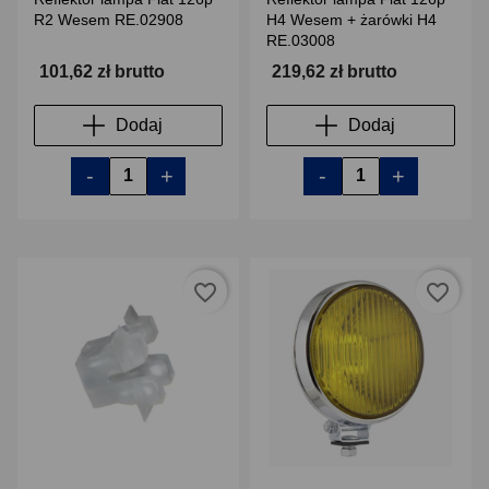
R2 Wesem RE.02908
H4 Wesem + żarówki H4
RE.03008
101,62 zł brutto
219,62 zł brutto
Dodaj
Dodaj
-
+
-
+
favorite_border
favorite_border