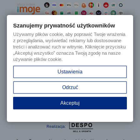
Szanujemy prywatność użytkowników
Używamy plików cookie, aby poprawić Twoje wrażenia

Produkty
z przeglądania, wyświetlać reklamy lub dostosowane
treści i analizować ruch w witrynie. Kliknięcie przycisku
„Akceptuj wszystko” oznacza Twoją zgodę na nasze

Nasza firma
używanie plików cookie.

Twoje konto
Ustawienia
keyboard_arrow_down
Informacja o sklepie
Odrzuć
Akceptuj
© 2025 - Sklep internetowy Tomczesci.pl. Wszelkie prawa
zastrzeżone
Realizacja: