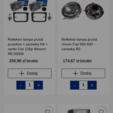
Reflektor lampa przód
Reflektor lampa przód
przednia + żarówka H4 +
chrom Fiat 500 600 -
ramki Fiat 126p Wesem
żarówka R2
RE.03008
256,98 zł brutto
174,67 zł brutto
Dodaj
Dodaj
-
+
-
+
favorite_border
favorite_border