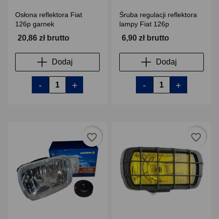
Osłona reflektora Fiat
Śruba regulacji reflektora
126p garnek
lampy Fiat 126p
20,86 zł brutto
6,90 zł brutto
Dodaj
Dodaj
-
+
-
+
favorite_border
favorite_border