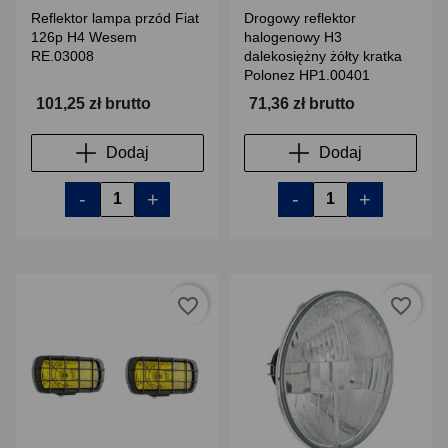
Reflektor lampa przód Fiat
Drogowy reflektor
126p H4 Wesem
halogenowy H3
RE.03008
dalekosiężny żółty kratka
Polonez HP1.00401
101,25 zł brutto
71,36 zł brutto
Dodaj
Dodaj
-
+
-
+
favorite_border
favorite_border