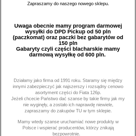
Zapraszamy do naszego nowego sklepu.
Halogen reflektor
Reflektor lampa drogowa
Uwaga obecnie mamy program darmowej
przeciwmgielny Polonez
Fiat 125p Polonez Star
wysyłki do DPD Pickup od 50 pln
Caro Truck Atu Plus
Jelcz RE.02807
(paczkomat) oraz paczki bez gabarytów od
HP1.12801
150 pln
62,52 zł brutto
58,26 zł brutto
Gabaryty czyli części blacharskie mamy
darmową wysyłkę od 600 pln.
Dodaj
Dodaj
-
+
-
+
Działamy jako firma od 1991 roku. Staramy się między
innymi zabezpieczyć jak najszerszy i rozsądny cenowo
asortyment części do Fiata 126p.
Jeżeli chcecie Państwo dać szanse by takie firmy jak my
nie wyginęły, a zostało ich naprawdę niewiele,
favorite_border
favorite_border
zapraszamy do zakupów TU w tym sklepie.
Mamy wtedy szanse uruchamiać nowe produkty w
Polsce i wspierać producentów, którzy znikają
bezpowrotnie.