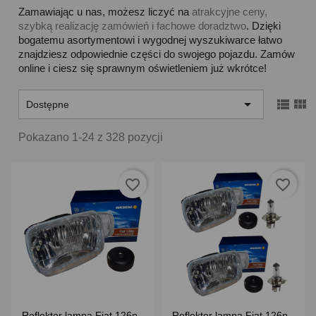
Zamawiając u nas, możesz liczyć na
atrakcyjne ceny,
szybką realizację zamówień i fachowe doradztwo
. Dzięki
bogatemu asortymentowi i wygodnej wyszukiwarce łatwo
znajdziesz odpowiednie części do swojego pojazdu. Zamów
online i ciesz się sprawnym oświetleniem już wkrótce!



Dostępne
Pokazano 1-24 z 328 pozycji
favorite_border
favorite_border
Reflektor lampa Fiat 126p
Reflektor lampa Fiat 126p