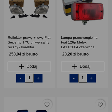
Reflektor prawy + lewy Fiat
Lampa przeciwmgielna
Seicento TYC uniwersalny
Fiat 126p Melex
ręczny / korektor
LA1.02004 czerwona
253,94 zł brutto
23,20 zł brutto
Dodaj
Dodaj
-
+
-
+
favorite_border
favorite_border