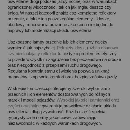
oświetlenie drogi podczas jazdy nocnej oraz w warunkach
ograniczonej widoczności, takich jak mgła, deszcz czy
śnieg. W naszej kategorii znajdziesz kompletne reflektory
przednie, a także ich poszczególne elementy - klosze,
obudowy, mocowania oraz inne akcesoria niezbędne do
naprawy lub modernizacji układu oświetlenia.
Uszkodzone lampy przednie lub ich elementy należy
wymienić jak najszybciej.
Pęknięty klosz, rozbita obudowa
czy niedziałający reflektor
to nie tylko problem estetyczny -
to przede wszystkim zagrożenie bezpieczeństwa na drodze
oraz niezgodność z przepisami ruchu drogowego.
Regularna kontrola stanu oświetlenia pozwala uniknąć
mandatów i zapewnia komfort oraz bezpieczeństwo jazdy.
W sklepie tomczesci.pl oferujemy szeroki wybór lamp
przednich i ich elementów dostosowanych do różnych
marek i modeli pojazdów.
Wysokiej jakości zamienniki oraz
części oryginalne
gwarantują prawidłowe działanie układu
oświetlenia i długą żywotność. Każda część spełnia
rygorystyczne normy jakościowe, zapewniając
niezawodność w każdych warunkach drogowych.