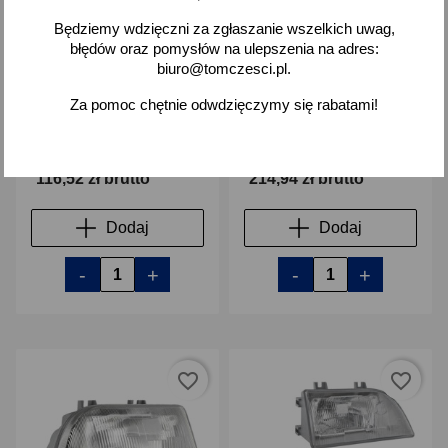
Będziemy wdzięczni za zgłaszanie wszelkich uwag,
błędów oraz pomysłów na ulepszenia na adres:
biuro@tomczesci.pl.
2x Reflektor lampa
Reflektor lampa prawy H4
Za pomoc chętnie odwdzięczymy się rabatami!
drogowa dalekosiężna Fiat
Polonez Caro Atu Plus
125p Polonez Star Jelcz
mocowanie hydrokorektor
RE.02807
0295.46630
116,52 zł brutto
214,94 zł brutto
Dodaj
Dodaj
-
+
-
+
favorite_border
favorite_border