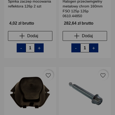
Spinka zaczep mocowania
Halogen przeciwmgielny
reflektora 126p 2 szt
metalowy chrom 160mm
FSO 125p 126p
0610.44850
4,02 zł brutto
282,64 zł brutto
Dodaj
Dodaj
-
+
-
+
favorite_border
favorite_border