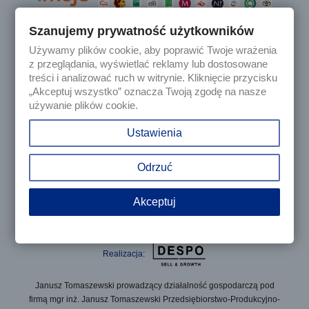
Szanujemy prywatność użytkowników
Używamy plików cookie, aby poprawić Twoje wrażenia

Produkty
z przeglądania, wyświetlać reklamy lub dostosowane
treści i analizować ruch w witrynie. Kliknięcie przycisku
„Akceptuj wszystko” oznacza Twoją zgodę na nasze

Nasza firma
używanie plików cookie.

Twoje konto
Ustawienia
keyboard_arrow_down
Informacja o sklepie
Odrzuć
Akceptuj
© 2025 - Sklep internetowy Tomczesci.pl. Wszelkie prawa
zastrzeżone
Realizacja:
Janusz Tomaszewski prowadzący działalność gospodarczą pod
firmą mgr inż. Janusz Tomaszewski Przedsiębiorstwo-Produkcyjno-