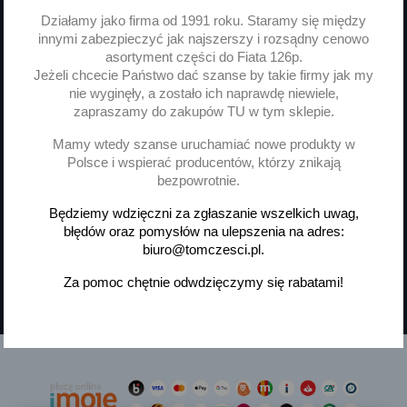
Działamy jako firma od 1991 roku. Staramy się między
innymi zabezpieczyć jak najszerszy i rozsądny cenowo
Możesz zrezygnować w każdej chwili. W tym celu
asortyment części do Fiata 126p.
należy odnaleźć szczegóły w naszej informacji prawnej.
Jeżeli chcecie Państwo dać szanse by takie firmy jak my
nie wyginęły, a zostało ich naprawdę niewiele,
Wyrażam zgodę na przetwarzanie moich danych
zapraszamy do zakupów TU w tym sklepie.
osobowych, administratorem danych osobowych jest
Janusz Tomaszewski
Mamy wtedy szanse uruchamiać nowe produkty w
prowadzący działalność pod firmą P.H.U. JANUSZ
Polsce i wspierać producentów, którzy znikają
TOMASZEWSKI, ul. Słowackiego 33, Czechowice-
bezpowrotnie.
Dziedzice. Zapoznałem się
z Polityką Prywatności.
Będziemy wdzięczni za zgłaszanie wszelkich uwag,
błędów oraz pomysłów na ulepszenia na adres:
Wyrażam zgodę na otrzymywanie
biuro@tomczesci.pl.
informacji handlowej drogą elektroniczną
zgodnie z art. 398 ustawy prawo komunikacji
Za pomoc chętnie odwdzięczymy się rabatami!
elektronicznej, na podany przeze mnie w tym
celu adres e-mail.