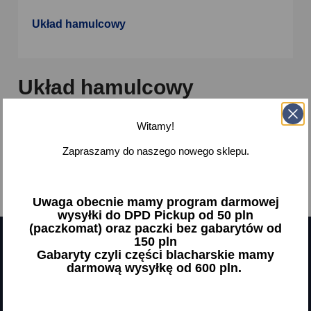
Układ hamulcowy
Układ hamulcowy
Witamy!
Brak dostępnych produktów.
Zapraszamy do naszego nowego sklepu.
Bądźcie czujni! W tym miejscu zostanie wyświetlonych
więcej produktów w miarę ich dodawania.
Uwaga obecnie mamy program darmowej
wysyłki do DPD Pickup od 50 pln
(paczkomat) oraz paczki bez gabarytów od
150 pln
Gabaryty czyli części blacharskie mamy
Otrzymuj informację o nowościach
darmową wysyłkę od 600 pln.
i wyprzedażach