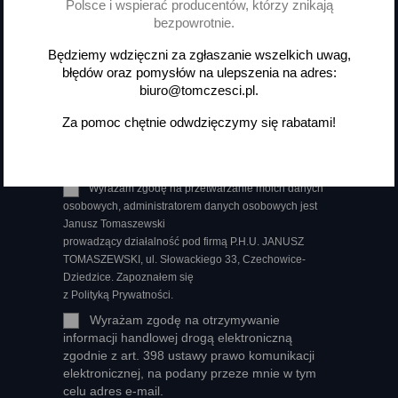
Polsce i wspierać producentów, którzy znikają
bezpowrotnie.
Otrzymuj informację o nowościach
i wyprzedażach
Będziemy wdzięczni za zgłaszanie wszelkich uwag,
błędów oraz pomysłów na ulepszenia na adres:
biuro@tomczesci.pl.
Za pomoc chętnie odwdzięczymy się rabatami!
Możesz zrezygnować w każdej chwili. W tym celu
należy odnaleźć szczegóły w naszej informacji prawnej.
Wyrażam zgodę na przetwarzanie moich danych
osobowych, administratorem danych osobowych jest
Janusz Tomaszewski
prowadzący działalność pod firmą P.H.U. JANUSZ
TOMASZEWSKI, ul. Słowackiego 33, Czechowice-
Dziedzice. Zapoznałem się
z Polityką Prywatności.
Wyrażam zgodę na otrzymywanie
informacji handlowej drogą elektroniczną
zgodnie z art. 398 ustawy prawo komunikacji
elektronicznej, na podany przeze mnie w tym
celu adres e-mail.