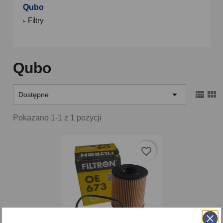
Qubo
Filtry
Qubo



Dostępne
Pokazano 1-1 z 1 pozycji
favorite_border