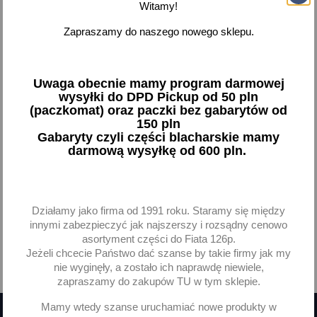
Witamy!
Filtr oleju OE 673 Ducato
Zapraszamy do naszego nowego sklepu.
Focus II Kuga Mondeo IV
Mk4 S-MAX Galaxy II
13,82 zł brutto
Uwaga obecnie mamy program darmowej
wysyłki do DPD Pickup od 50 pln
(paczkomat) oraz paczki bez gabarytów od
Dodaj
150 pln
Gabaryty czyli części blacharskie mamy
-
+
darmową wysyłkę od 600 pln.
Działamy jako firma od 1991 roku. Staramy się między
innymi zabezpieczyć jak najszerszy i rozsądny cenowo
Pokazano 1-1 z 1 pozycji
asortyment części do Fiata 126p.
Jeżeli chcecie Państwo dać szanse by takie firmy jak my

Powrót do góry
nie wyginęły, a zostało ich naprawdę niewiele,
zapraszamy do zakupów TU w tym sklepie.
Mamy wtedy szanse uruchamiać nowe produkty w