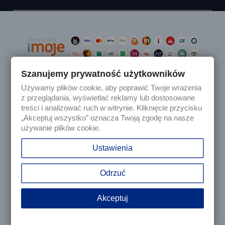
Szanujemy prywatność użytkowników
Używamy plików cookie, aby poprawić Twoje wrażenia

Produkty
z przeglądania, wyświetlać reklamy lub dostosowane
treści i analizować ruch w witrynie. Kliknięcie przycisku
„Akceptuj wszystko” oznacza Twoją zgodę na nasze

Nasza firma
używanie plików cookie.

Twoje konto
Ustawienia
keyboard_arrow_down
Informacja o sklepie
Odrzuć
Akceptuj
© 2025 - Sklep internetowy Tomczesci.pl. Wszelkie prawa
zastrzeżone