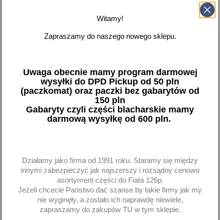
naszej oferty i zadbaj o sprawność układu oświetlenia
swojego pojazdu. Zamów online!
Witamy!
Zapraszamy do naszego nowego sklepu.



Dostępne
Pokazano 1-2 z 2 pozycji
Uwaga obecnie mamy program darmowej
wysyłki do DPD Pickup od 50 pln
(paczkomat) oraz paczki bez gabarytów od
favorite_border
favorite_border
150 pln
Gabaryty czyli części blacharskie mamy
darmową wysyłkę od 600 pln.
Działamy jako firma od 1991 roku. Staramy się między
innymi zabezpieczyć jak najszerszy i rozsądny cenowo
asortyment części do Fiata 126p.
Dysza spryskiwacza Audi
Spryskiwacz reflektora
Jeżeli chcecie Państwo dać szanse by takie firmy jak my
A6 15-18 prawa
lewy pompka dysza płynu
nie wyginęły, a zostało ich naprawdę niewiele,
Seat Ibiza IV 2008-2017
zapraszamy do zakupów TU w tym sklepie.
47,55 zł brutto
41,80 zł brutto