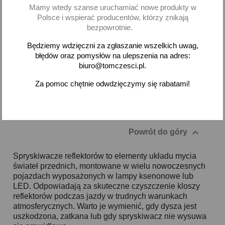
Mamy wtedy szanse uruchamiać nowe produkty w
Polsce i wspierać producentów, którzy znikają
Brak na stanie
Dodaj
bezpowrotnie.
-
+
Będziemy wdzięczni za zgłaszanie wszelkich uwag,
błędów oraz pomysłów na ulepszenia na adres:
biuro@tomczesci.pl.
Za pomoc chętnie odwdzięczymy się rabatami!
Pokazano 1-2 z 2 pozycji

Powrót do góry
Spryskiwacze reflektorów to elementy układu mycia
świateł przednich, montowane w wielu nowoczesnych
pojazdach wyposażonych w lampy ksenonowe lub
LED. Odpowiadają za skuteczne czyszczenie kloszy
reflektorów podczas jazdy w trudnych warunkach
atmosferycznych. Warto je wymienić, gdy dysza jest
uszkodzona, zatkana lub gdy spryskiwacz nie wysuwa