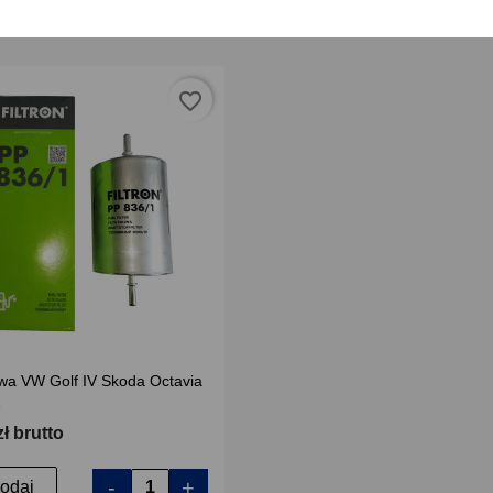
favorite_border
liwa VW Golf IV Skoda Octavia
1
zł brutto
-
+
odaj