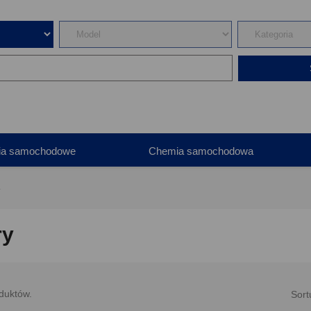
ia samochodowe
Chemia samochodowa
y
ry
duktów.
Sort