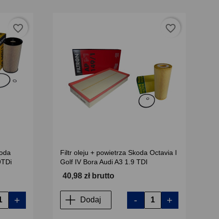
favorite_border
favorite_border
koda
Filtr oleju + powietrza Skoda Octavia I
9TDi
Golf IV Bora Audi A3 1.9 TDI
40,98 zł brutto
+
-
+
Dodaj