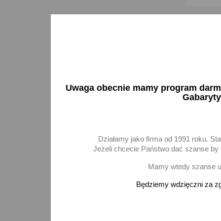
Uwaga obecnie mamy program darmow
Gabaryty
Działamy jako firma od 1991 roku. St
Jeżeli chcecie Państwo dać szanse by t
Filtr po
Mamy wtedy szanse ur
Octavia 
Będziemy wdzięczni za zg
35,27 
D