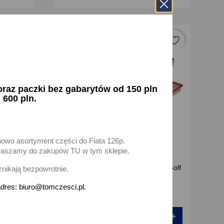
favorite_border
favorite_border
az paczki bez gabarytów od 150 pln
 600 pln.
nowo asortyment części do Fiata 126p.
zapraszamy do zakupów TU w tym sklepie.
 IV Skoda
Zestaw filtrów Skoda Octavia VW Golf
znikają bezpowrotnie.
IV 1.4 1.6 FSI
dres: biuro@tomczesci.pl.
38,70 zł brutto
+
-
+
Dodaj