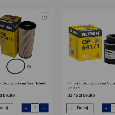
favorite_border
eju Skoda Octavia Seat Toledo
Filtr oleju Skoda Octavia Sup
1
OP641/1
zł brutto
33,45 zł brutto
-
+
-
odaj
Dodaj