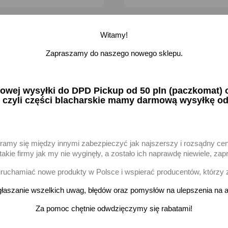
Witamy!
favorite_border
Zapraszamy do naszego nowego sklepu.
ej wysyłki do DPD Pickup od 50 pln (paczkomat) or
 czyli części blacharskie mamy darmową wysyłkę od
aramy się między innymi zabezpieczyć jak najszerszy i rozsądny ce
akie firmy jak my nie wyginęły, a zostało ich naprawdę niewiele, 
wietrza + kabinowy Skoda
Filtr powietrza oleju VW Golf
uchamiać nowe produkty w Polsce i wspierać producentów, którzy 
Golf IV Leon Toledo II
Octavia 1.9D diesel
łaszanie wszelkich uwag, błędów oraz pomysłów na ulepszenia na a
zł brutto
33,27 zł brutto
Za pomoc chętnie odwdzięczymy się rabatami!
-
+
-
odaj
Dodaj