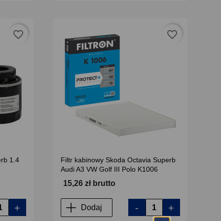
favorite_border
favorite_border
erb 1.4
Filtr kabinowy Skoda Octavia Superb
Audi A3 VW Golf III Polo K1006
15,26 zł brutto
+
-
+
Dodaj