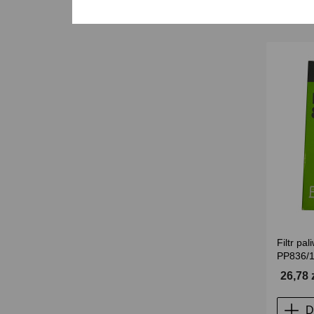
Filtr pa
PP836/
26,78 
D