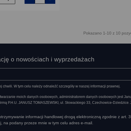
Pokazano 1-10 z 10 pozyc
ację o nowościach i wyprzedażach
chwili. W tym celu należy odnaleźć szczegóły w naszej informacji prawnej.
twarzanie moich danych osobowych, administratorem danych osobowych jest Ja
 firmą P.H.U. JANUSZ TOMASZEWSKI, ul. Słowackiego 33, Czechowice-Dziedzice.
rzymywanie informacji handlowej drogą elektroniczną zgodnie z art. 
ej, na podany przeze mnie w tym celu adres e-mail.