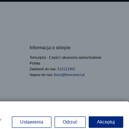
Informacja o sklepie
Tomczęści - Części i akcesoria samochodowe
Polska
Zadzwoń do nas:
512121952
Napisz do nas:
biuro@tomczesci.pl
Realizacja:
w
Ustawienia
Odrzuć
Akceptuj
e, pod adresem: ul. Słowackiego 33, Czechowice-Dziedzice, NIP: