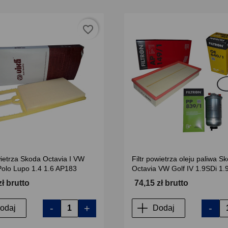
favorite_border
wietrza Skoda Octavia I VW
Filtr powietrza oleju paliwa S
Polo Lupo 1.4 1.6 AP183
Octavia VW Golf IV 1.9SDi 1.
zł brutto
74,15 zł brutto
-
+
-
odaj
Dodaj