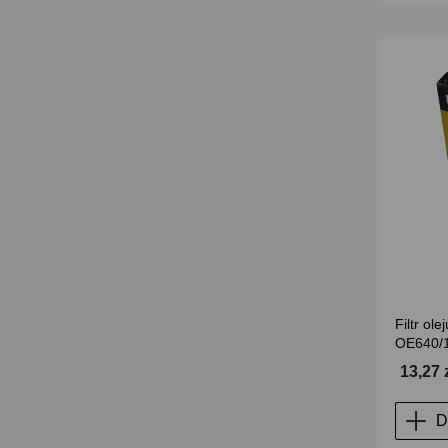
Filtr ol
OE640/
13,27 
D