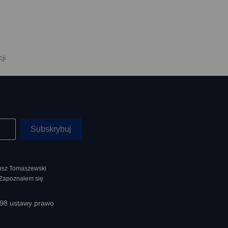
ji
nusz Tomaszewski
 Zapoznałem się
398 ustawy prawo