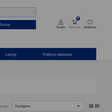
0
Szukaj
Konto
Koszyk
Ulubione
Lampy
Polityka rabatowa



uj wg:
Dostępne