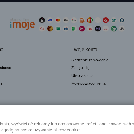
ma
Twoje konto
Śledzenie zamówienia
atności
Zaloguj się
Utwórz konto
mi
Moje powiadomienia
nia, wyświetlać reklamy lub dostosowane treści i analizować ruch 
ą zgodę na nasze używanie plików cookie.
mą mgr inż. Janusz Tomaszewski Przedsiębiorstwo-Produkcyjno-Handlowo-Usługow