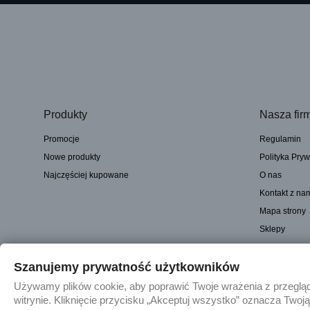
Produkty
Nasza fir
Promocje
Regulamin
Nowe produkty
Polityka Pryw
Najczęściej kupowane
O nas
Kontakt z na
Mapa strony
Sklepy
Szanujemy prywatność użytkowników
© 2025 - Sklep internetowy Tomczesci.pl. Wszelkie prawa zastrzeżone
Używamy plików cookie, aby poprawić Twoje wrażenia z przegląda
witrynie. Kliknięcie przycisku „Akceptuj wszystko” oznacza Twoj
Janusz Tomaszewski prowadzący działalność gospodarczą pod fir