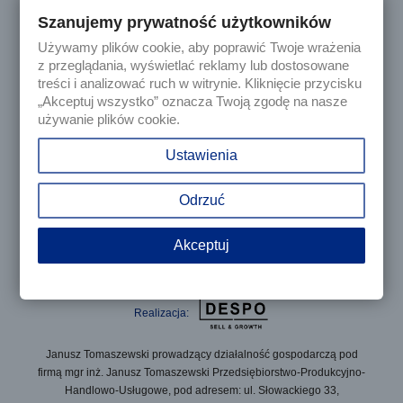
Szanujemy prywatność użytkowników
Używamy plików cookie, aby poprawić Twoje wrażenia

Produkty
z przeglądania, wyświetlać reklamy lub dostosowane
treści i analizować ruch w witrynie. Kliknięcie przycisku
„Akceptuj wszystko” oznacza Twoją zgodę na nasze

Nasza firma
używanie plików cookie.

Twoje konto
Ustawienia
keyboard_arrow_down
Informacja o sklepie
Odrzuć
Akceptuj
© 2025 - Sklep internetowy Tomczesci.pl. Wszelkie prawa
zastrzeżone
Realizacja:
Janusz Tomaszewski prowadzący działalność gospodarczą pod
firmą mgr inż. Janusz Tomaszewski Przedsiębiorstwo-Produkcyjno-
Handlowo-Usługowe, pod adresem: ul. Słowackiego 33,