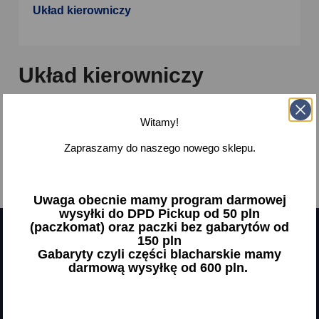
Układ kierowniczy
Układ kierowniczy
Brak dostępnych produktów.
Witamy!
Bądźcie czujni! W tym miejscu zostanie wyświetlonych
Zapraszamy do naszego nowego sklepu.
więcej produktów w miarę ich dodawania.
Uwaga obecnie mamy program darmowej
wysyłki do DPD Pickup od 50 pln
(paczkomat) oraz paczki bez gabarytów od
150 pln
Gabaryty czyli części blacharskie mamy
Otrzymuj informację o nowościach
darmową wysyłkę od 600 pln.
i wyprzedażach