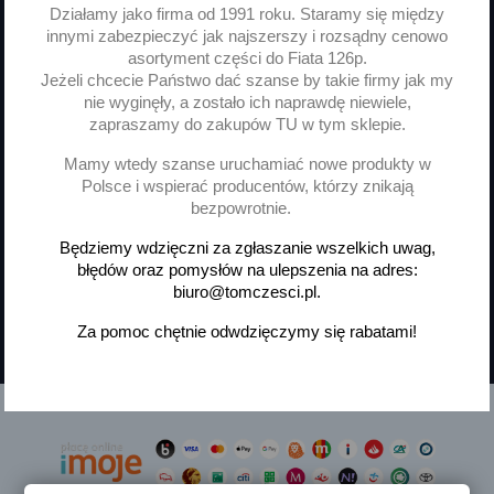
Działamy jako firma od 1991 roku. Staramy się między
innymi zabezpieczyć jak najszerszy i rozsądny cenowo
Możesz zrezygnować w każdej chwili. W tym celu
asortyment części do Fiata 126p.
należy odnaleźć szczegóły w naszej informacji prawnej.
Jeżeli chcecie Państwo dać szanse by takie firmy jak my
Wyrażam zgodę na przetwarzanie moich danych
nie wyginęły, a zostało ich naprawdę niewiele,
osobowych, administratorem danych osobowych jest
zapraszamy do zakupów TU w tym sklepie.
Janusz Tomaszewski
Mamy wtedy szanse uruchamiać nowe produkty w
prowadzący działalność pod firmą P.H.U. JANUSZ
Polsce i wspierać producentów, którzy znikają
TOMASZEWSKI, ul. Słowackiego 33, Czechowice-
bezpowrotnie.
Dziedzice. Zapoznałem się
z Polityką Prywatności.
Będziemy wdzięczni za zgłaszanie wszelkich uwag,
Wyrażam zgodę na otrzymywanie
błędów oraz pomysłów na ulepszenia na adres:
informacji handlowej drogą elektroniczną
biuro@tomczesci.pl.
zgodnie z art. 398 ustawy prawo komunikacji
elektronicznej, na podany przeze mnie w tym
Za pomoc chętnie odwdzięczymy się rabatami!
celu adres e-mail.