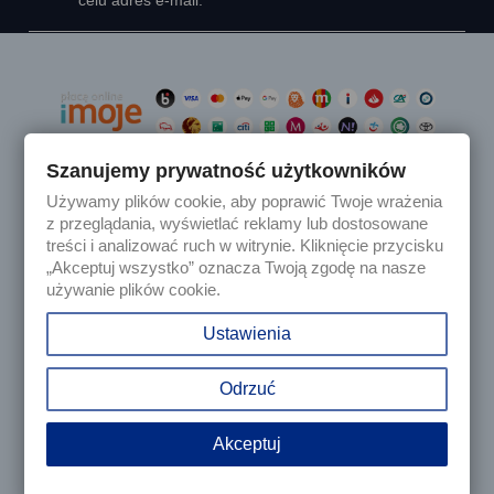
celu adres e-mail.
Szanujemy prywatność użytkowników
Używamy plików cookie, aby poprawić Twoje wrażenia

Produkty
z przeglądania, wyświetlać reklamy lub dostosowane
treści i analizować ruch w witrynie. Kliknięcie przycisku
„Akceptuj wszystko” oznacza Twoją zgodę na nasze

Nasza firma
używanie plików cookie.

Twoje konto
Ustawienia
keyboard_arrow_down
Informacja o sklepie
Odrzuć
Akceptuj
© 2025 - Sklep internetowy Tomczesci.pl. Wszelkie prawa
zastrzeżone