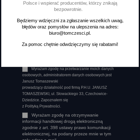
Polsce i wspierać producentów, którzy znikają
bezpowrotnie.
Otrzymuj informację o nowościach
Będziemy wdzięczni za zgłaszanie wszelkich uwag,
i wyprzedażach
błędów oraz pomysłów na ulepszenia na adres:
biuro@tomczesci.pl.
Za pomoc chętnie odwdzięczymy się rabatami!
Możesz zrezygnować w każdej chwili. W tym celu
należy odnaleźć szczegóły w naszej informacji prawnej.
Wyrażam zgodę na przetwarzanie moich danych
osobowych, administratorem danych osobowych jest
Janusz Tomaszewski
prowadzący działalność pod firmą P.H.U. JANUSZ
TOMASZEWSKI, ul. Słowackiego 33, Czechowice-
Dziedzice. Zapoznałem się
z Polityką Prywatności.
Wyrażam zgodę na otrzymywanie
informacji handlowej drogą elektroniczną
zgodnie z art. 398 ustawy prawo komunikacji
elektronicznej, na podany przeze mnie w tym