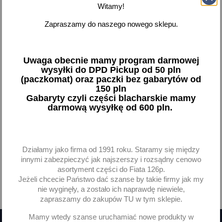
Witamy!
Ściągacz do ramion
Zapraszamy do naszego nowego sklepu.
wycieraczek ramię
wycieraczki 126p 125p
FSO Polonez
10,84 zł brutto
Uwaga obecnie mamy program darmowej
wysyłki do DPD Pickup od 50 pln
(paczkomat) oraz paczki bez gabarytów od
Dodaj
150 pln
Gabaryty czyli części blacharskie mamy
-
+
darmową wysyłkę od 600 pln.
Działamy jako firma od 1991 roku. Staramy się między
innymi zabezpieczyć jak najszerszy i rozsądny cenowo
Pokazano 1-1 z 1 pozycji
asortyment części do Fiata 126p.
Jeżeli chcecie Państwo dać szanse by takie firmy jak my
nie wyginęły, a zostało ich naprawdę niewiele,

Powrót do góry
zapraszamy do zakupów TU w tym sklepie.
Mamy wtedy szanse uruchamiać nowe produkty w