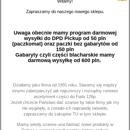
Witamy!
Pokazano 1-1 z 1 pozycji
Zapraszamy do naszego nowego sklepu.
favorite_border
Uwaga obecnie mamy program darmowej
wysyłki do DPD Pickup od 50 pln
(paczkomat) oraz paczki bez gabarytów od
150 pln
Gabaryty czyli części blacharskie mamy
darmową wysyłkę od 600 pln.
Sprzęgło klimatyzacji VW
Działamy jako firma od 1991 roku. Staramy się między
Golf IV Octavia Leon
innymi zabezpieczyć jak najszerszy i rozsądny cenowo
Toledo II Ibiza Audi A3
asortyment części do Fiata 126p.
Jeżeli chcecie Państwo dać szanse by takie firmy jak my
171,28 zł brutto
nie wyginęły, a zostało ich naprawdę niewiele,
zapraszamy do zakupów TU w tym sklepie.
Dodaj
Mamy wtedy szanse uruchamiać nowe produkty w