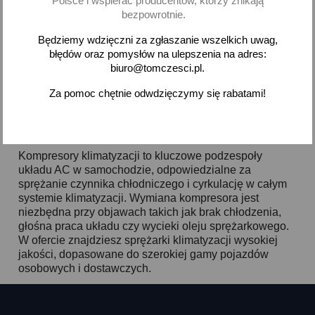
-
+
Polsce i wspierać producentów, którzy znikają
bezpowrotnie.
Będziemy wdzięczni za zgłaszanie wszelkich uwag,
błędów oraz pomysłów na ulepszenia na adres:
biuro@tomczesci.pl.
Pokazano 1-1 z 1 pozycji
Za pomoc chętnie odwdzięczymy się rabatami!

Powrót do góry
Kompresory klimatyzacji to kluczowe podzespoły
układu AC w samochodzie, odpowiedzialne za
sprężanie czynnika chłodniczego i cyrkulację w całym
systemie klimatyzacji. Wymiana kompresora jest
niezbędna przy objawach takich jak brak chłodzenia,
głośna praca układu czy wycieki oleju sprężarkowego.
W ofercie znajdziesz sprężarki klimatyzacji wysokiej
jakości, dopasowane do szerokiej gamy pojazdów
osobowych i dostawczych.