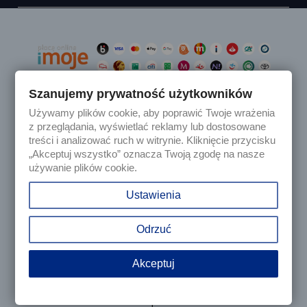
Szanujemy prywatność użytkowników
Używamy plików cookie, aby poprawić Twoje wrażenia

Produkty
z przeglądania, wyświetlać reklamy lub dostosowane
treści i analizować ruch w witrynie. Kliknięcie przycisku
„Akceptuj wszystko” oznacza Twoją zgodę na nasze

Nasza firma
używanie plików cookie.

Twoje konto
Ustawienia
keyboard_arrow_down
Informacja o sklepie
Odrzuć
Akceptuj
© 2025 - Sklep internetowy Tomczesci.pl. Wszelkie prawa
zastrzeżone