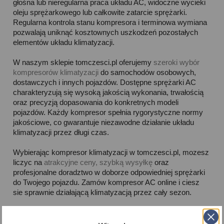
głośna lub nieregularna praca układu AC, widoczne wycieki
oleju sprężarkowego lub całkowite zatarcie sprężarki.
Regularna kontrola stanu kompresora i terminowa wymiana
pozwalają uniknąć kosztownych uszkodzeń pozostałych
elementów układu klimatyzacji.
W naszym sklepie tomczesci.pl oferujemy
szeroki wybór
kompresorów klimatyzacji
do samochodów osobowych,
dostawczych i innych pojazdów. Dostępne sprężarki AC
charakteryzują się wysoką jakością wykonania, trwałością
oraz precyzją dopasowania do konkretnych modeli
pojazdów. Każdy kompresor spełnia rygorystyczne normy
jakościowe, co gwarantuje niezawodne działanie układu
klimatyzacji przez długi czas.
Wybierając kompresor klimatyzacji w tomczesci.pl, mozesz
liczyc na
atrakcyjne ceny, szybką wysyłkę
oraz
profesjonalne doradztwo w doborze odpowiedniej sprężarki
do Twojego pojazdu. Zamów kompresor AC online i ciesz
sie sprawnie działającą klimatyzacją przez cały sezon.



Dostępne