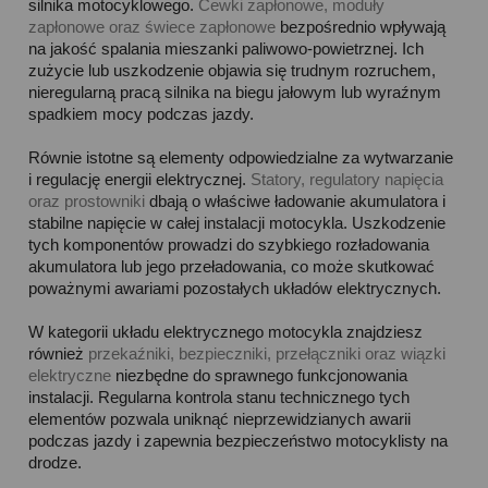
silnika motocyklowego.
Cewki zapłonowe, moduły
zapłonowe oraz świece zapłonowe
bezpośrednio wpływają
na jakość spalania mieszanki paliwowo-powietrznej. Ich
zużycie lub uszkodzenie objawia się trudnym rozruchem,
nieregularną pracą silnika na biegu jałowym lub wyraźnym
spadkiem mocy podczas jazdy.
Równie istotne są elementy odpowiedzialne za wytwarzanie
i regulację energii elektrycznej.
Statory, regulatory napięcia
oraz prostowniki
dbają o właściwe ładowanie akumulatora i
stabilne napięcie w całej instalacji motocykla. Uszkodzenie
tych komponentów prowadzi do szybkiego rozładowania
akumulatora lub jego przeładowania, co może skutkować
poważnymi awariami pozostałych układów elektrycznych.
W kategorii układu elektrycznego motocykla znajdziesz
również
przekaźniki, bezpieczniki, przełączniki oraz wiązki
elektryczne
niezbędne do sprawnego funkcjonowania
instalacji. Regularna kontrola stanu technicznego tych
elementów pozwala uniknąć nieprzewidzianych awarii
podczas jazdy i zapewnia bezpieczeństwo motocyklisty na
drodze.