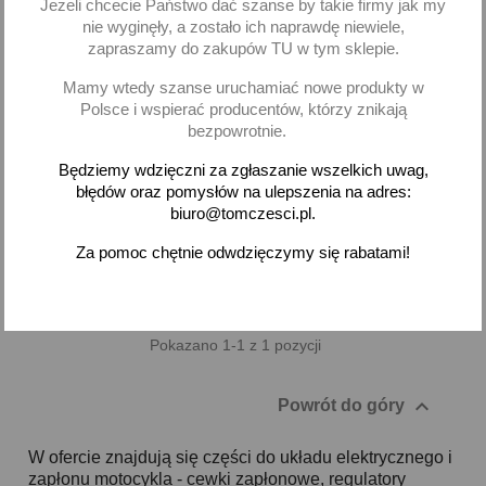
Jeżeli chcecie Państwo dać szanse by takie firmy jak my
nie wyginęły, a zostało ich naprawdę niewiele,
Kostka stacyjki VW Golf II
zapraszamy do zakupów TU w tym sklepie.
III Passat B3 B4 Polo
Transporter T4
Mamy wtedy szanse uruchamiać nowe produkty w
Polsce i wspierać producentów, którzy znikają
18,88 zł brutto
bezpowrotnie.
Dodaj
Będziemy wdzięczni za zgłaszanie wszelkich uwag,
błędów oraz pomysłów na ulepszenia na adres:
biuro@tomczesci.pl.
-
+
Za pomoc chętnie odwdzięczymy się rabatami!
Pokazano 1-1 z 1 pozycji

Powrót do góry
W ofercie znajdują się części do układu elektrycznego i
zapłonu motocykla - cewki zapłonowe, regulatory