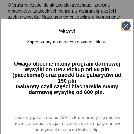
Oferujemy części do układu elektrycznego i zapłonu
motocykli w atrakcyjnych cenach, z gwarancją jakości i
szybką wysyłką. Nasz asortyment obejmuje komponenty
pasujące do szerokiej gamy modeli motocykli - zarówno
sportowych, turystycznych, jak i enduro czy skuterów.
Witamy!
Skorzystaj z naszej oferty i zadbaj o sprawność elektryki
swojego motocykla!
Zapraszamy do naszego nowego sklepu.



Dostępne
Uwaga obecnie mamy program darmowej
wysyłki do DPD Pickup od 50 pln
Pokazano 1-1 z 1 pozycji
(paczkomat) oraz paczki bez gabarytów od
150 pln
Gabaryty czyli części blacharskie mamy
favorite_border
darmową wysyłkę od 600 pln.
Działamy jako firma od 1991 roku. Staramy się między
innymi zabezpieczyć jak najszerszy i rozsądny cenowo
asortyment części do Fiata 126p.