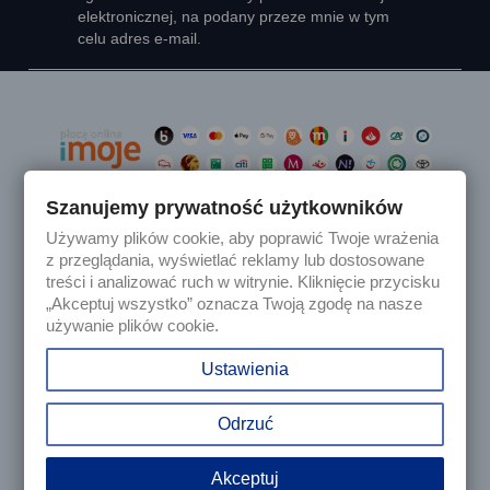
elektronicznej, na podany przeze mnie w tym
celu adres e-mail.
Szanujemy prywatność użytkowników
Używamy plików cookie, aby poprawić Twoje wrażenia

Produkty
z przeglądania, wyświetlać reklamy lub dostosowane
treści i analizować ruch w witrynie. Kliknięcie przycisku
„Akceptuj wszystko” oznacza Twoją zgodę na nasze

Nasza firma
używanie plików cookie.

Twoje konto
Ustawienia
keyboard_arrow_down
Informacja o sklepie
Odrzuć
Akceptuj
© 2025 - Sklep internetowy Tomczesci.pl. Wszelkie prawa