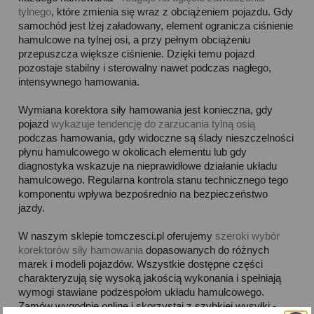
tylnego
, które zmienia się wraz z obciążeniem pojazdu. Gdy
samochód jest lżej załadowany, element ogranicza ciśnienie
hamulcowe na tylnej osi, a przy pełnym obciążeniu
przepuszcza większe ciśnienie. Dzięki temu pojazd
pozostaje stabilny i sterowalny nawet podczas nagłego,
intensywnego hamowania.
Wymiana korektora siły hamowania jest konieczna, gdy
pojazd
wykazuje tendencję do zarzucania tylną osią
podczas hamowania, gdy widoczne są ślady nieszczelności
płynu hamulcowego w okolicach elementu lub gdy
diagnostyka wskazuje na nieprawidłowe działanie układu
hamulcowego. Regularna kontrola stanu technicznego tego
komponentu wpływa bezpośrednio na bezpieczeństwo
jazdy.
W naszym sklepie tomczesci.pl oferujemy
szeroki wybór
korektorów siły hamowania
dopasowanych do różnych
marek i modeli pojazdów. Wszystkie dostępne części
charakteryzują się wysoką jakością wykonania i spełniają
wymogi stawiane podzespołom układu hamulcowego.
Zamów wygodnie online i skorzystaj z szybkiej wysyłki -