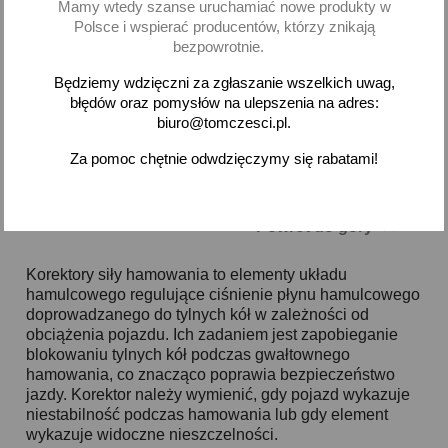
Mamy wtedy szanse uruchamiać nowe produkty w
Dodaj
Polsce i wspierać producentów, którzy znikają
bezpowrotnie.
-
+
Będziemy wdzięczni za zgłaszanie wszelkich uwag,
błędów oraz pomysłów na ulepszenia na adres:
biuro@tomczesci.pl.
Za pomoc chętnie odwdzięczymy się rabatami!
Pokazano 1-1 z 1 pozycji

Powrót do góry
Korektory siły hamowania to elementy układu
hamulcowego regulujące ciśnienie płynu hamulcowego
doprowadzanego do tylnych kół w zależności od
obciążenia pojazdu. Ich zadaniem jest zapobieganie
blokowaniu tylnych kół podczas gwałtownego
hamowania, co znacząco poprawia bezpieczeństwo
jazdy. Korektor należy wymienić, gdy pojazd wykazuje
niestabilność podczas hamowania lub gdy element
wykazuje widoczne nieszczelności.