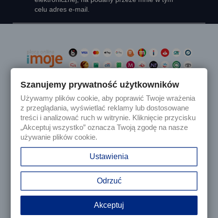
celu adres e-mail.
Szanujemy prywatność użytkowników
Używamy plików cookie, aby poprawić Twoje wrażenia

Produkty
z przeglądania, wyświetlać reklamy lub dostosowane
treści i analizować ruch w witrynie. Kliknięcie przycisku
„Akceptuj wszystko” oznacza Twoją zgodę na nasze

Nasza firma
używanie plików cookie.

Twoje konto
Ustawienia
keyboard_arrow_down
Informacja o sklepie
Odrzuć
Akceptuj
© 2025 - Sklep internetowy Tomczesci.pl. Wszelkie prawa