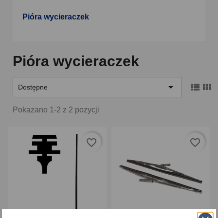
Pióra wycieraczek
Pióra wycieraczek



Dostępne
Pokazano 1-2 z 2 pozycji
favorite_border
favorite_border