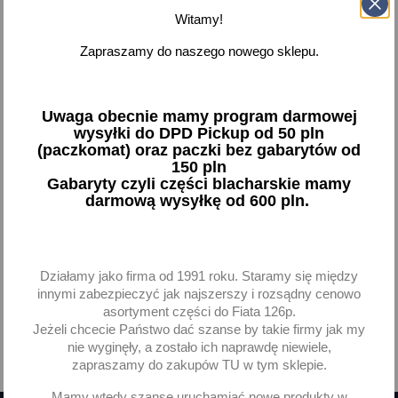
Witamy!
Guma gumy wycieraczki
Pióra pióro wycieraczki
410m Polonez MOTGUM
Fiat 126p 600T FSO 125p
Zapraszamy do naszego nowego sklepu.
Polonez Lancia Fulvia Alfa
Romeo Giulia 1600 Spider
CHROM 2 sztuki
Uwaga obecnie mamy program darmowej
5,77 zł brutto
91,22 zł brutto
wysyłki do DPD Pickup od 50 pln
(paczkomat) oraz paczki bez gabarytów od
Dodaj
Dodaj
150 pln
Gabaryty czyli części blacharskie mamy
darmową wysyłkę od 600 pln.
-
+
-
+
Działamy jako firma od 1991 roku. Staramy się między
innymi zabezpieczyć jak najszerszy i rozsądny cenowo
Pokazano 1-2 z 2 pozycji
asortyment części do Fiata 126p.
Jeżeli chcecie Państwo dać szanse by takie firmy jak my
nie wyginęły, a zostało ich naprawdę niewiele,

Powrót do góry
zapraszamy do zakupów TU w tym sklepie.
Mamy wtedy szanse uruchamiać nowe produkty w