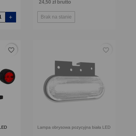
24,50 zł brutto
+
Brak na stanie
favorite_border
favorite_border
 LED
Lampa obrysowa pozycyjna biała LED