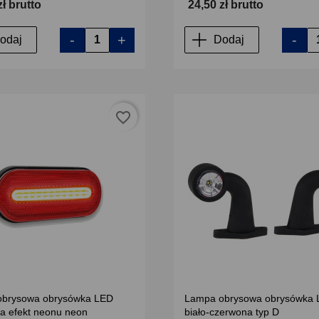
zł brutto
24,50 zł brutto
-
+
-
odaj
Dodaj
favorite_border
brysowa obrysówka LED
Lampa obrysowa obrysówka
a efekt neonu neon
biało-czerwona typ D