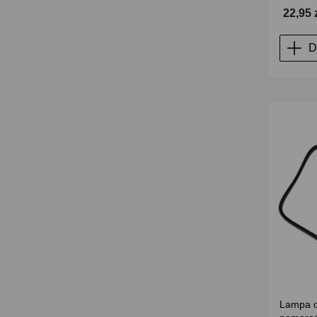
22,95 
D
Lampa o