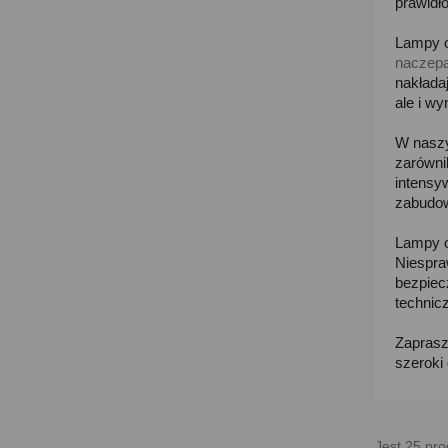
prawidł
Lampy 
naczep
nakłada
ale i w
W naszy
zarówni
intensy
zabudo
Lampy o
Niespra
bezpiec
technic
Zaprasz
szeroki
Jest 25 pro