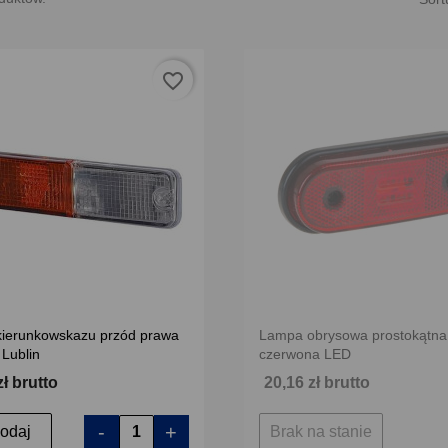
favorite_border
ierunkowskazu przód prawa
Lampa obrysowa prostokątna
 Lublin
czerwona LED
zł brutto
20,16 zł brutto
-
+
odaj
Brak na stanie