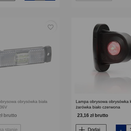
favorite_border
brysowa obrysówka biała
Lampa obrysowa obrysówka k
-36V
żarówka biało czerwona
zł brutto
23,16 zł brutto
-
na stanie
Dodaj