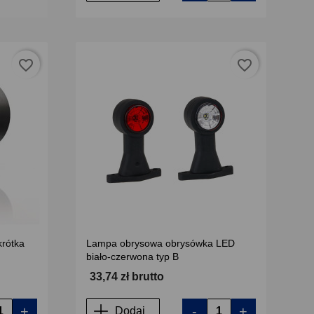
favorite_border
favorite_border
rótka
Lampa obrysowa obrysówka LED
biało-czerwona typ B
33,74 zł brutto
+
-
+
Dodaj