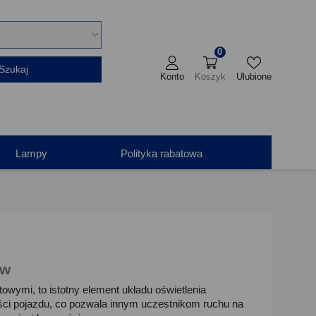
0
Szukaj
Konto
Koszyk
Ulubione
Lampy
Polityka rabatowa
ów
ymi, to istotny element układu oświetlenia
ści pojazdu, co pozwala innym uczestnikom ruchu na