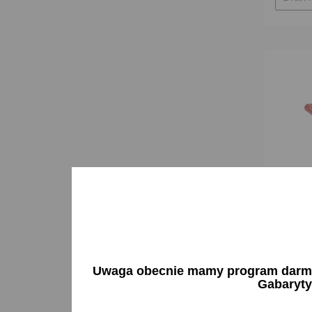
Lampa p
laweta 
Uwaga obecnie mamy program darmow
WAŚ
Gabaryty
48,85 