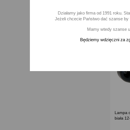
Brak 
Działamy jako firma od 1991 roku. St
Jeżeli chcecie Państwo dać szanse by t
Mamy wtedy szanse ur
Będziemy wdzięczni za zg
Lampa o
biała 1