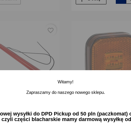
favorite_border
Witamy!
Zapraszamy do naszego nowego sklepu.
ozycyjna obrysowa LED tył
Lampa obrysowa obrysówka
TIR przyczepa długa neon
żółta pomarańczowa 12-30V
ej wysyłki do DPD Pickup od 50 pln (paczkomat) or
 czyli części blacharskie mamy darmową wysyłkę od
zł brutto
22,73 zł brutto