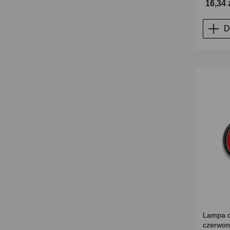
16,34 
D
Lampa o
czerwon