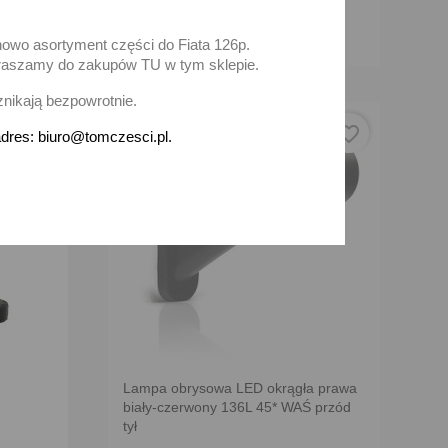
Brak na stanie
nowo asortyment części do Fiata 126p.
zapraszamy do zakupów TU w tym sklepie.
znikają bezpowrotnie.
favorite_border
favorite_border
dres: biuro@tomczesci.pl.
Lampa obrysowa LED okrągła prawa
biały-czerwony 136L 45* WAŚ przód
tył