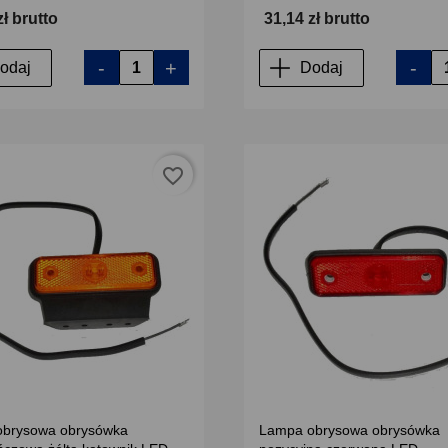
zł brutto
31,14 zł brutto
-
+
-
odaj
Dodaj
favorite_border
brysowa obrysówka
Lampa obrysowa obrysówka