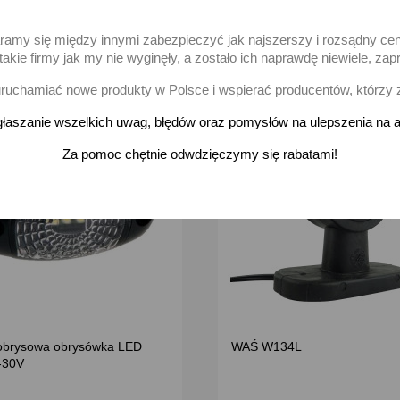
na stanie
Brak na stanie
aramy się między innymi zabezpieczyć jak najszerszy i rozsądny ce
akie firmy jak my nie wyginęły, a zostało ich naprawdę niewiele, 
uchamiać nowe produkty w Polsce i wspierać producentów, którzy 
favorite_border
łaszanie wszelkich uwag, błędów oraz pomysłów na ulepszenia na a
Za pomoc chętnie odwdzięczymy się rabatami!
brysowa obrysówka LED
WAŚ W134L
2-30V