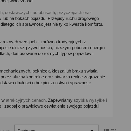
onej widoczności.
h, dostawczych, autobusach, przyczepach oraz
ny lub na bokach pojazdu. Przepisy ruchu drogowego
latego ich sprawnosc jest nie tylko kwestia komfortu,
 roznych wersjach - zarówno tradycyjnych z
uja sie dluzszą żywotnoscia, niższym poborem energii i
łtach, dostosowane do róznych typów pojazdów i
chanicznych, pekniecia klosza lub braku swiatła.
zez sluzby kontrolne oraz stwarza realne zagrożenie
odstawa dbałosci o bezpieczenstwo i sprawnosc
h w
atrakcyjnych cenach
. Zapewniamy
szybka wysylke
i
 zadbaj o prawidłowe oswietlenie swojego pojazdu!



uj wg:
Dostępne