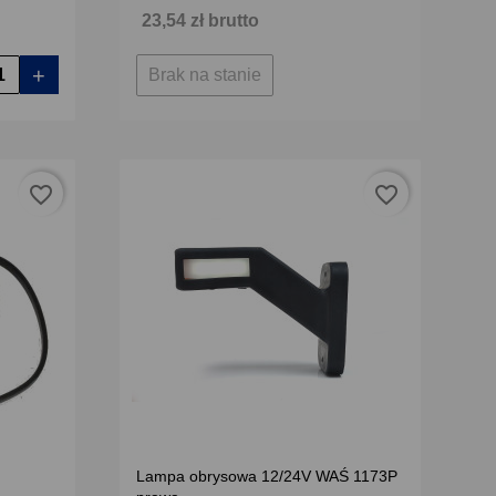
23,54 zł brutto
+
Brak na stanie
favorite_border
favorite_border
Lampa obrysowa 12/24V WAŚ 1173P