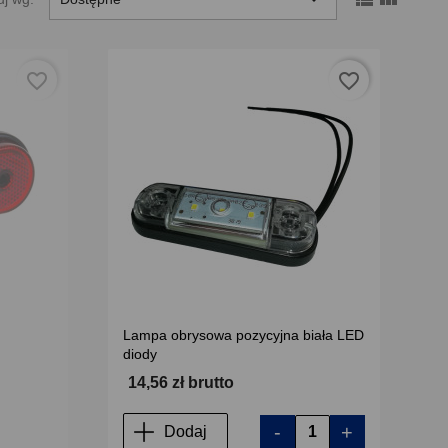
favorite_border
favorite_border
Lampa obrysowa pozycyjna biała LED
diody
14,56 zł brutto
-
+
Dodaj