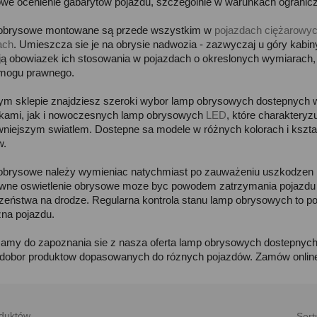
owe ocenienie gabarytów pojazdu, szczególnie w warunkach ogranicz
obrysowe montowane są przede wszystkim w
pojazdach ciężarowyc
ach
. Umieszcza sie je na obrysie nadwozia - zazwyczaj u góry kabi
ją obowiazek ich stosowania w pojazdach o okreslonych wymiarach, d
ymogu prawnego.
m sklepie znajdziesz szeroki wybor lamp obrysowych dostepnych w
kami, jak i nowoczesnych lamp obrysowych
LED
, które charakteryz
wniejszym swiatlem. Dostepne sa modele w różnych kolorach i kszta
w.
brysowe należy wymieniac natychmiast po zauważeniu uszkodzen me
wne oswietlenie obrysowe moze byc powodem zatrzymania pojazdu pr
zeństwa na drodze. Regularna kontrola stanu lamp obrysowych to p
zna pojazdu.
amy do zapoznania sie z nasza oferta lamp obrysowych dostepnyc
 dobor produktow dopasowanych do róznych pojazdów. Zamów online i
duktów.
Sort