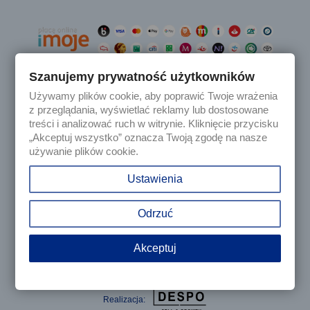
Szanujemy prywatność użytkowników
Używamy plików cookie, aby poprawić Twoje wrażenia

Produkty
z przeglądania, wyświetlać reklamy lub dostosowane
treści i analizować ruch w witrynie. Kliknięcie przycisku
„Akceptuj wszystko” oznacza Twoją zgodę na nasze

Nasza firma
używanie plików cookie.

Twoje konto
Ustawienia
keyboard_arrow_down
Informacja o sklepie
Odrzuć
Akceptuj
© 2025 - Sklep internetowy Tomczesci.pl. Wszelkie prawa
zastrzeżone
Realizacja: