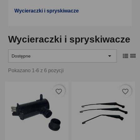
Wycieraczki i spryskiwacze
Wycieraczki i spryskiwacze



Dostępne
Pokazano 1-6 z 6 pozycji
favorite_border
favorite_border