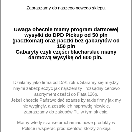
Zapraszamy do naszego nowego sklepu.
Ramię wycieraczka przód
Ramię wycieraczki tył
lewe Daewoo Tico
Daewoo Tico
33,16 zł brutto
27,83 zł brutto
Uwaga obecnie mamy program darmowej
wysyłki do DPD Pickup od 50 pln
Dodaj
Dodaj
(paczkomat) oraz paczki bez gabarytów od
150 pln
Gabaryty czyli części blacharskie mamy
-
+
-
+
darmową wysyłkę od 600 pln.
Działamy jako firma od 1991 roku. Staramy się między
favorite_border
favorite_border
innymi zabezpieczyć jak najszerszy i rozsądny cenowo
asortyment części do Fiata 126p.
Jeżeli chcecie Państwo dać szanse by takie firmy jak my
nie wyginęły, a zostało ich naprawdę niewiele,
zapraszamy do zakupów TU w tym sklepie.
Mamy wtedy szanse uruchamiać nowe produkty w
Polsce i wspierać producentów, którzy znikają