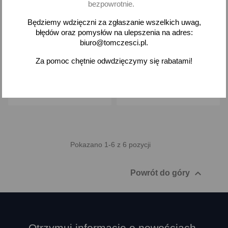
bezpowrotnie.
Ramię wycieraczka przód
Ramię wycieraczka przód
prawe Daewoo Tico
lewe + prawe Daewoo Tico
Będziemy wdzięczni za zgłaszanie wszelkich uwag,
błędów oraz pomysłów na ulepszenia na adres:
33,16 zł brutto
66,78 zł brutto
biuro@tomczesci.pl.
Za pomoc chętnie odwdzięczymy się rabatami!
Dodaj
Dodaj
-
+
-
+
Pokazano 1-6 z 6 pozycji

Powrót do góry
Otrzymuj informację o nowościach