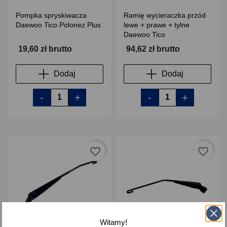
Pompka spryskiwacza
Ramię wycieraczka przód
Daewoo Tico Polonez Plus
lewe + prawe + tylne
Daewoo Tico
19,60 zł brutto
94,62 zł brutto
Dodaj
Dodaj
-
+
-
+
favorite_border
favorite_border
Witamy!