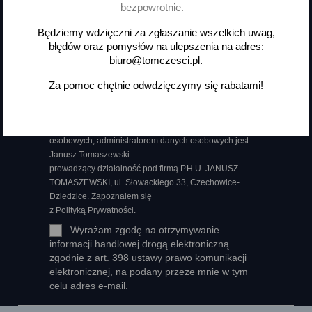
Otrzymuj informację o nowościach
bezpowrotnie.
i wyprzedażach
Będziemy wdzięczni za zgłaszanie wszelkich uwag,
błędów oraz pomysłów na ulepszenia na adres:
biuro@tomczesci.pl.
Za pomoc chętnie odwdzięczymy się rabatami!
Możesz zrezygnować w każdej chwili. W tym celu
należy odnaleźć szczegóły w naszej informacji prawnej.
Wyrażam zgodę na przetwarzanie moich danych
osobowych, administratorem danych osobowych jest
Janusz Tomaszewski
prowadzący działalność pod firmą P.H.U. JANUSZ
TOMASZEWSKI, ul. Słowackiego 33, Czechowice-
Dziedzice. Zapoznałem się
z Polityką Prywatności.
Wyrażam zgodę na otrzymywanie
informacji handlowej drogą elektroniczną
zgodnie z art. 398 ustawy prawo komunikacji
elektronicznej, na podany przeze mnie w tym
celu adres e-mail.