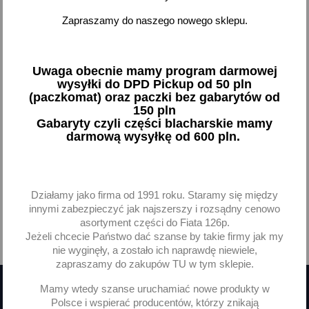
Zapraszamy do naszego nowego sklepu.
Śruba koła felgi FSO
Polonez Fiat 125p
4,67 zł brutto
Uwaga obecnie mamy program darmowej
wysyłki do DPD Pickup od 50 pln
Dodaj
(paczkomat) oraz paczki bez gabarytów od
150 pln
-
+
Gabaryty czyli części blacharskie mamy
darmową wysyłkę od 600 pln.
Działamy jako firma od 1991 roku. Staramy się między
Pokazano 1-1 z 1 pozycji
innymi zabezpieczyć jak najszerszy i rozsądny cenowo
asortyment części do Fiata 126p.
Jeżeli chcecie Państwo dać szanse by takie firmy jak my

Powrót do góry
nie wyginęły, a zostało ich naprawdę niewiele,
zapraszamy do zakupów TU w tym sklepie.
Mamy wtedy szanse uruchamiać nowe produkty w
Polsce i wspierać producentów, którzy znikają