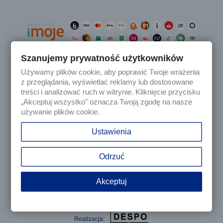
Szanujemy prywatność użytkowników
Używamy plików cookie, aby poprawić Twoje wrażenia

Produkty
z przeglądania, wyświetlać reklamy lub dostosowane
treści i analizować ruch w witrynie. Kliknięcie przycisku
„Akceptuj wszystko” oznacza Twoją zgodę na nasze

Nasza firma
używanie plików cookie.

Twoje konto
Ustawienia
keyboard_arrow_down
Informacja o sklepie
Odrzuć
Akceptuj
© 2025 - Sklep internetowy Tomczesci.pl. Wszelkie prawa
zastrzeżone
Realizacja: