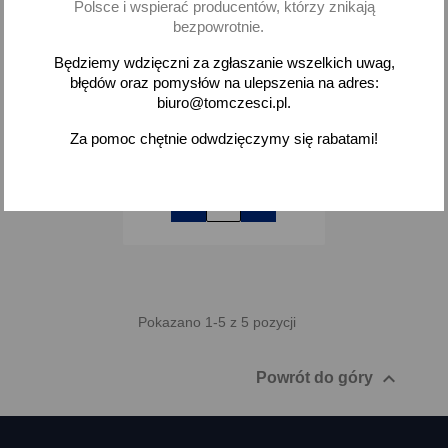
Polsce i wspierać producentów, którzy znikają
bezpowrotnie.
Uszczelka tłumika Fiat
Będziemy wdzięczni za zgłaszanie wszelkich uwag,
125P FSO Fiat 1300 1500
błędów oraz pomysłów na ulepszenia na adres:
biuro@tomczesci.pl.
12,09 zł brutto
Za pomoc chętnie odwdzięczymy się rabatami!
Dodaj
-
+
Pokazano 1-5 z 5 pozycji

Powrót do góry