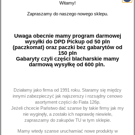
Witamy!
Zapraszamy do naszego nowego sklepu.
Wieszak tłumika tył tylny
Tłumik końcowy wydech
FSO Polonez
Fiat 125p 125 FSO
Polonez 1500 ST
Uwaga obecnie mamy program darmowej
6,97 zł brutto
70,07 zł brutto
wysyłki do DPD Pickup od 50 pln
(paczkomat) oraz paczki bez gabarytów od
Dodaj
Brak na stanie
150 pln
Gabaryty czyli części blacharskie mamy
darmową wysyłkę od 600 pln.
-
+
Działamy jako firma od 1991 roku. Staramy się między
innymi zabezpieczyć jak najszerszy i rozsądny cenowo
favorite_border
asortyment części do Fiata 126p.
Jeżeli chcecie Państwo dać szanse by takie firmy jak my
nie wyginęły, a zostało ich naprawdę niewiele,
zapraszamy do zakupów TU w tym sklepie.
Mamy wtedy szanse uruchamiać nowe produkty w