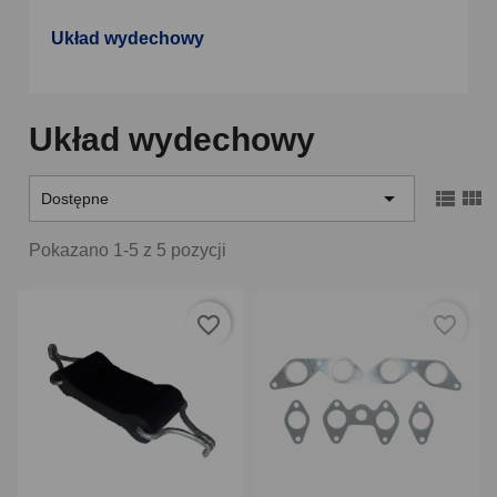
Układ wydechowy
Układ wydechowy



Dostępne
Pokazano 1-5 z 5 pozycji
favorite_border
favorite_border