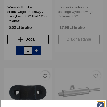
Wieszak tłumika
Uszczelka kolektora
środkowego środkowy z
ssącego wydechowego
haczykami FSO Fiat 125p
Polonez FSO
Polonez
5,62 zł brutto
17,96 zł brutto
Dodaj
Brak na stanie
-
+
favorite_border
favorite_border