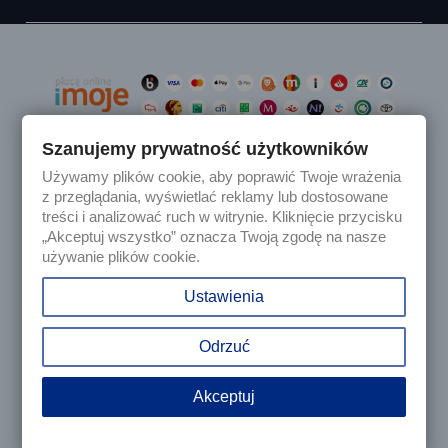
Szanujemy prywatność użytkowników
Używamy plików cookie, aby poprawić Twoje wrażenia

Produkty
z przeglądania, wyświetlać reklamy lub dostosowane
treści i analizować ruch w witrynie. Kliknięcie przycisku
„Akceptuj wszystko” oznacza Twoją zgodę na nasze

Nasza firma
używanie plików cookie.

Twoje konto
Ustawienia
keyboard_arrow_down
Informacja o sklepie
Odrzuć
Akceptuj
© 2025 - Sklep internetowy Tomczesci.pl. Wszelkie prawa
zastrzeżone