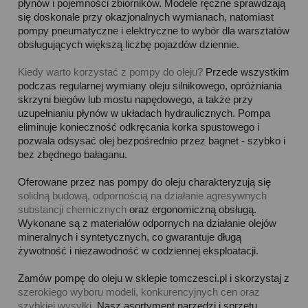
płynów i pojemności zbiorników. Modele ręczne sprawdzają
się doskonale przy okazjonalnych wymianach, natomiast
pompy pneumatyczne i elektryczne to wybór dla warsztatów
obsługujących większą liczbę pojazdów dziennie.
Kiedy warto korzystać z pompy do oleju?
Przede wszystkim
podczas regularnej wymiany oleju silnikowego, opróżniania
skrzyni biegów lub mostu napędowego, a także przy
uzupełnianiu płynów w układach hydraulicznych. Pompa
eliminuje konieczność odkręcania korka spustowego i
pozwala odsysać olej bezpośrednio przez bagnet - szybko i
bez zbędnego bałaganu.
Oferowane przez nas pompy do oleju charakteryzują się
solidną budową, odpornością na działanie agresywnych
substancji chemicznych
oraz ergonomiczną obsługą.
Wykonane są z materiałów odpornych na działanie olejów
mineralnych i syntetycznych, co gwarantuje długą
żywotność i niezawodność w codziennej eksploatacji.
Zamów pompę do oleju w sklepie tomczesci.pl i skorzystaj z
szerokiego wyboru modeli, konkurencyjnych cen oraz
szybkiej wysyłki
. Nasz asortyment narzędzi i sprzętu