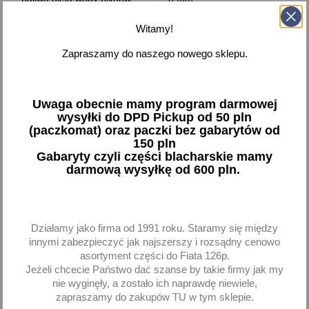
27,55 zł brutto
15,95 zł brutto
Witamy!
Dodaj
Dodaj
Zapraszamy do naszego nowego sklepu.
-
+
-
+
Uwaga obecnie mamy program darmowej
wysyłki do DPD Pickup od 50 pln
(paczkomat) oraz paczki bez gabarytów od
150 pln
Gabaryty czyli części blacharskie mamy
favorite_border
favorite_border
darmową wysyłkę od 600 pln.
Działamy jako firma od 1991 roku. Staramy się między
innymi zabezpieczyć jak najszerszy i rozsądny cenowo
asortyment części do Fiata 126p.
Jeżeli chcecie Państwo dać szanse by takie firmy jak my
nie wyginęły, a zostało ich naprawdę niewiele,
Pompa transferowa do
Pompa ręczna do oleju
zapraszamy do zakupów TU w tym sklepie.
oleju 0.5 l - Yato
Yato YT-07115