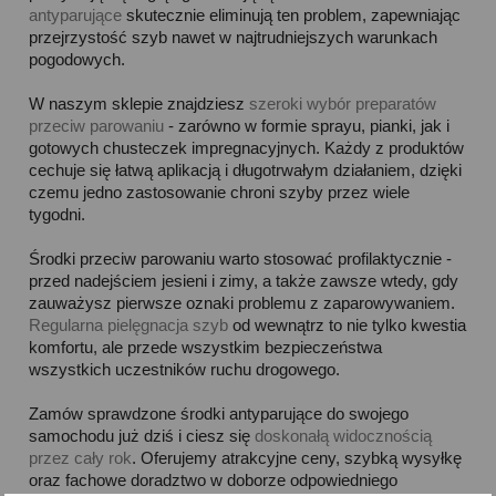
antyparujące
skutecznie eliminują ten problem, zapewniając
przejrzystość szyb nawet w najtrudniejszych warunkach
pogodowych.
W naszym sklepie znajdziesz
szeroki wybór preparatów
przeciw parowaniu
- zarówno w formie sprayu, pianki, jak i
gotowych chusteczek impregnacyjnych. Każdy z produktów
cechuje się łatwą aplikacją i długotrwałym działaniem, dzięki
czemu jedno zastosowanie chroni szyby przez wiele
tygodni.
Środki przeciw parowaniu warto stosować profilaktycznie -
przed nadejściem jesieni i zimy, a także zawsze wtedy, gdy
zauważysz pierwsze oznaki problemu z zaparowywaniem.
Regularna pielęgnacja szyb
od wewnątrz to nie tylko kwestia
komfortu, ale przede wszystkim bezpieczeństwa
wszystkich uczestników ruchu drogowego.
Zamów sprawdzone środki antyparujące do swojego
samochodu już dziś i ciesz się
doskonałą widocznością
przez cały rok
. Oferujemy atrakcyjne ceny, szybką wysyłkę
oraz fachowe doradztwo w doborze odpowiedniego