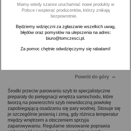
Mamy wtedy szanse uruchamiać nowe produkty w
Polsce i wspierać producentów, którzy znikają
Dodaj
Dodaj
bezpowrotnie.
-
+
-
+
Będziemy wdzięczni za zgłaszanie wszelkich uwag,
błędów oraz pomysłów na ulepszenia na adres:
biuro@tomczesci.pl.
Za pomoc chętnie odwdzięczymy się rabatami!
Pokazano 1-2 z 2 pozycji

Powrót do góry
Środki przeciw parowaniu szyb to specjalistyczne
preparaty do pielęgnacji wnętrza samochodu, które
tworzą na powierzchni szyb niewidoczną powłokę
zapobiegającą osadzaniu się pary wodnej. Stosuje się
je szczególnie jesienią i zimą, gdy różnica temperatur
między wnętrzem a otoczeniem sprzyja
zaparowywaniu. Regularne stosowanie poprawia