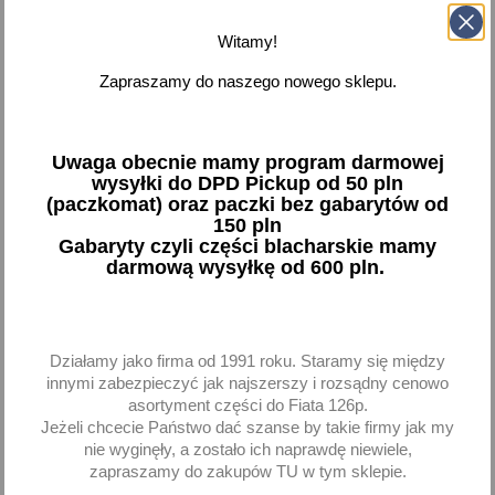
preparatu. Sprawdź pełną ofertę i wybierz produkt
dopasowany do Twoich potrzeb!
Witamy!
Zapraszamy do naszego nowego sklepu.



Dostępne
Pokazano 1-2 z 2 pozycji
Uwaga obecnie mamy program darmowej
wysyłki do DPD Pickup od 50 pln
(paczkomat) oraz paczki bez gabarytów od
favorite_border
favorite_border
150 pln
Gabaryty czyli części blacharskie mamy
darmową wysyłkę od 600 pln.
Działamy jako firma od 1991 roku. Staramy się między
innymi zabezpieczyć jak najszerszy i rozsądny cenowo
asortyment części do Fiata 126p.
Antypara-Preparat
K2 Fox Środek sprey spray
Jeżeli chcecie Państwo dać szanse by takie firmy jak my
zapobiegający parowaniu
zapobiega parowaniu szyb
nie wyginęły, a zostało ich naprawdę niewiele,
szyb Moje Auto
150 ml
zapraszamy do zakupów TU w tym sklepie.
7,51 zł brutto
7,00 zł brutto