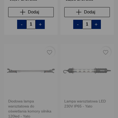
Dodaj
Dodaj
-
+
-
+
favorite_border
favorite_border
Diodowa lampa
Lampa warsztatowa LED
warsztatowa do
230V IP65 - Yato
oświetlania komory silnika
120led - Yato