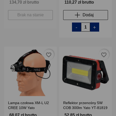
134,70 zł brutto
110,27 zł brutto
Brak na stanie
Dodaj
-
+
favorite_border
favorite_border
Lampa czołowa XM-L U2
Reflektor przenośny 5W
CREE 10W Yato
COB 300lm Yato YT-81819
68,07 zł brutto
52,85 zł brutto