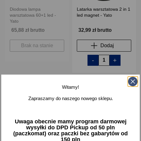
Diodowa lampa
Latarka warsztatowa 2 in 1
warsztatowa 60+1 led -
led magnet - Yato
Yato
65,88 zł brutto
32,99 zł brutto
Brak na stanie
Dodaj
-
+
Witamy!
favorite_border
favorite_border
Zapraszamy do naszego nowego sklepu.
Uwaga obecnie mamy program darmowej
wysyłki do DPD Pickup od 50 pln
(paczkomat) oraz paczki bez gabarytów od
150 pln