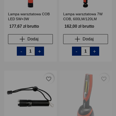
Lampa warsztatowa COB
Lampa warsztatowa 7W
LED 5W+3W
COB, 600LM/120LM
177,67 zł brutto
162,00 zł brutto
Dodaj
Dodaj
-
+
-
+
favorite_border
favorite_border