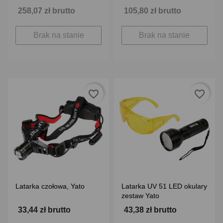
258,07 zł brutto
105,80 zł brutto
Brak na stanie
Brak na stanie
favorite_border
favorite_border
Latarka czołowa, Yato
Latarka UV 51 LED okulary
zestaw Yato
33,44 zł brutto
43,38 zł brutto