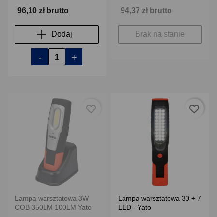
96,10 zł brutto
94,37 zł brutto
Dodaj
Brak na stanie
-
+
favorite_border
favorite_border
Lampa warsztatowa 3W
Lampa warsztatowa 30 + 7
COB 350LM 100LM Yato
LED - Yato