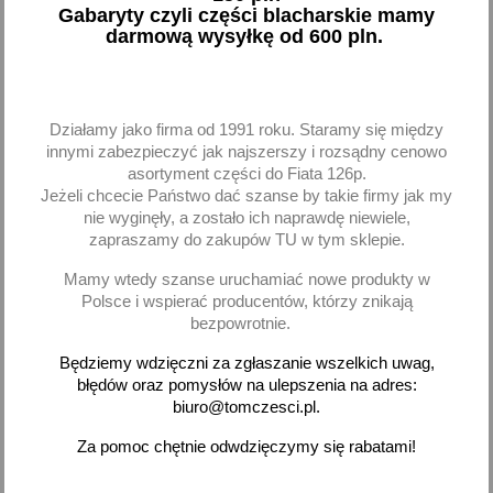
Gabaryty czyli części blacharskie mamy
darmową wysyłkę od 600 pln.
Latarka aluminiowa, 9
Latarka XT-E CREE 5W
LED, czarna - Yato
USB, 94X27mm - Yato
9,11 zł brutto
37,27 zł brutto
Działamy jako firma od 1991 roku. Staramy się między
Dodaj
Brak na stanie
innymi zabezpieczyć jak najszerszy i rozsądny cenowo
asortyment części do Fiata 126p.
-
+
Jeżeli chcecie Państwo dać szanse by takie firmy jak my
nie wyginęły, a zostało ich naprawdę niewiele,
zapraszamy do zakupów TU w tym sklepie.
Mamy wtedy szanse uruchamiać nowe produkty w
Polsce i wspierać producentów, którzy znikają
favorite_border
favorite_border
bezpowrotnie.
Będziemy wdzięczni za zgłaszanie wszelkich uwag,
błędów oraz pomysłów na ulepszenia na adres:
biuro@tomczesci.pl.
Za pomoc chętnie odwdzięczymy się rabatami!