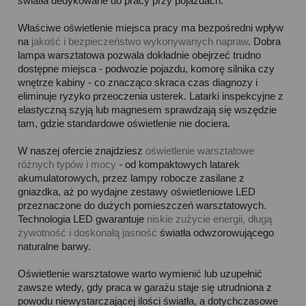
światła dedykowane do pracy przy pojazdach.
Właściwe oświetlenie miejsca pracy ma bezpośredni wpływ
na
jakość i bezpieczeństwo wykonywanych napraw
. Dobra
lampa warsztatowa pozwala dokładnie obejrzeć trudno
dostępne miejsca - podwozie pojazdu, komorę silnika czy
wnętrze kabiny - co znacząco skraca czas diagnozy i
eliminuje ryzyko przeoczenia usterek. Latarki inspekcyjne z
elastyczną szyją lub magnesem sprawdzają się wszędzie
tam, gdzie standardowe oświetlenie nie dociera.
W naszej ofercie znajdziesz
oświetlenie warsztatowe
różnych typów i mocy
- od kompaktowych latarek
akumulatorowych, przez lampy robocze zasilane z
gniazdka, aż po wydajne zestawy oświetleniowe LED
przeznaczone do dużych pomieszczeń warsztatowych.
Technologia LED gwarantuje
niskie zużycie energii, długą
żywotność i doskonałą jasność
światła odwzorowującego
naturalne barwy.
Oświetlenie warsztatowe warto wymienić lub uzupełnić
zawsze wtedy, gdy praca w garażu staje się utrudniona z
powodu niewystarczającej ilości światła, a dotychczasowe