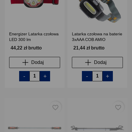
Energizer Latarka czołowa
Latarka czołowa na baterie
LED 300 lm
3xAAA COB AMIO
44,22 zł brutto
21,44 zł brutto
Dodaj
Dodaj
-
+
-
+
favorite_border
favorite_border