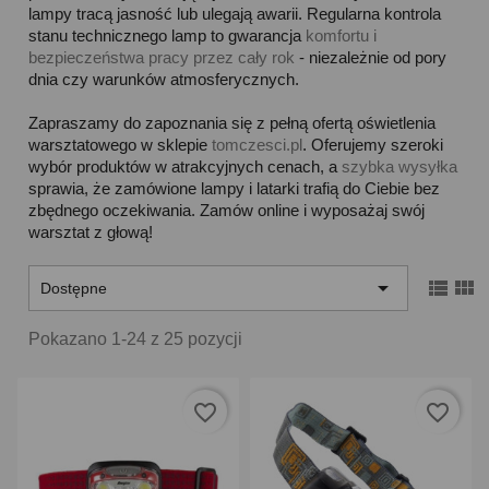
lampy tracą jasność lub ulegają awarii. Regularna kontrola
stanu technicznego lamp to gwarancja
komfortu i
bezpieczeństwa pracy przez cały rok
- niezależnie od pory
dnia czy warunków atmosferycznych.
Zapraszamy do zapoznania się z pełną ofertą oświetlenia
warsztatowego w sklepie
tomczesci.pl
. Oferujemy szeroki
wybór produktów w atrakcyjnych cenach, a
szybka wysyłka
sprawia, że zamówione lampy i latarki trafią do Ciebie bez
zbędnego oczekiwania. Zamów online i wyposażaj swój
warsztat z głową!



Dostępne
Pokazano 1-24 z 25 pozycji
favorite_border
favorite_border