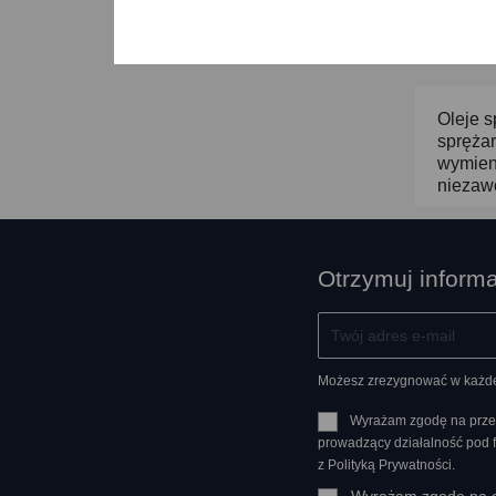
Oleje s
sprężar
wymieni
niezaw
Otrzymuj inform
Możesz zrezygnować w każdej 
Wyrażam zgodę na prze
prowadzący działalność pod
z Polityką Prywatności.