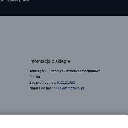
398 ustawy prawo
Informacja o sklepie
Tomczęści - Części i akcesoria samochodowe
Polska
Zadzwoń do nas:
512121952
Napisz do nas:
biuro@tomczesci.pl
Realizacja: