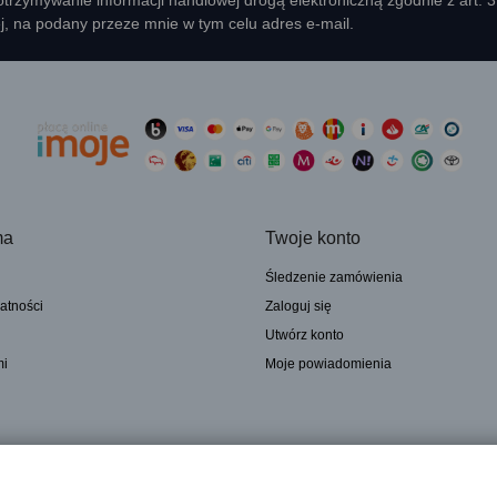
rzymywanie informacji handlowej drogą elektroniczną zgodnie z art. 
ej, na podany przeze mnie w tym celu adres e-mail.
ma
Twoje konto
Śledzenie zamówienia
atności
Zaloguj się
Utwórz konto
mi
Moje powiadomienia