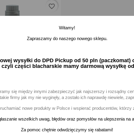
favorite_border
Witamy!
Zapraszamy do naszego nowego sklepu.
ej wysyłki do DPD Pickup od 50 pln (paczkomat) or
 czyli części blacharskie mamy darmową wysyłkę od
 Olej do sprężarek
orów tłokowych 1L
aramy się między innymi zabezpieczyć jak najszerszy i rozsądny ce
zł brutto
akie firmy jak my nie wyginęły, a zostało ich naprawdę niewiele, 
uchamiać nowe produkty w Polsce i wspierać producentów, którzy 
-
+
odaj
łaszanie wszelkich uwag, błędów oraz pomysłów na ulepszenia na a
Za pomoc chętnie odwdzięczymy się rabatami!