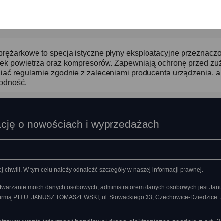
Pokazano 1-1 z 1 pozycj
prężarkowe to specjalistyczne płyny eksploatacyjne przeznac
ek powietrza oraz kompresorów. Zapewniają ochronę przed zuży
ać regularnie zgodnie z zaleceniami producenta urządzenia, 
odność.
ację o nowościach i wyprzedażach
chwili. W tym celu należy odnaleźć szczegóły w naszej informacji prawnej.
twarzanie moich danych osobowych, administratorem danych osobowych jest Ja
 firmą P.H.U. JANUSZ TOMASZEWSKI, ul. Słowackiego 33, Czechowice-Dziedzice.