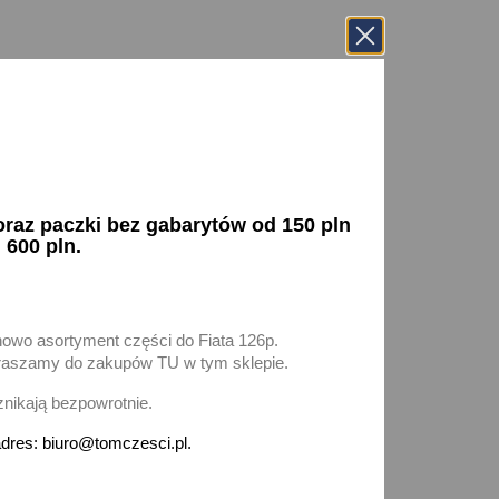
az paczki bez gabarytów od 150 pln
 600 pln.
nowo asortyment części do Fiata 126p.
zapraszamy do zakupów TU w tym sklepie.
znikają bezpowrotnie.
dres: biuro@tomczesci.pl.