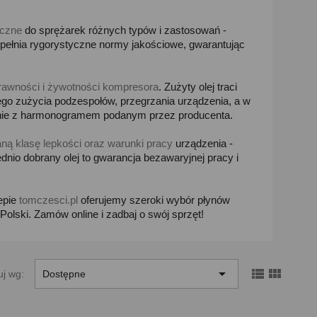
yczne
do sprężarek różnych typów i zastosowań -
pełnia rygorystyczne normy jakościowe, gwarantując
rawności i żywotności kompresora
. Zużyty olej traci
go zużycia podzespołów, przegrzania urządzenia, a w
odnie z harmonogramem podanym przez producenta.
ną klasę lepkości oraz warunki pracy
urządzenia -
nio dobrany olej to gwarancja bezawaryjnej pracy i
epie
tomczesci.pl
oferujemy szeroki wybór płynów
 Polski. Zamów online i zadbaj o swój sprzęt!



uj wg:
Dostępne