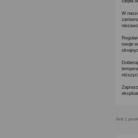
ciepła 
W nasze
zarówno
niezawo
Regular
swoje w
skrajny
Dobiera
tempera
niższyc
Zaprasz
eksploa
Jest 1 prod