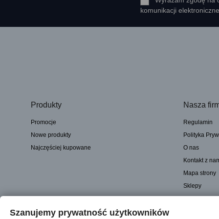
Wyrażam zgodę na ot
komunikacji elektroniczn
Produkty
Nasza fir
Promocje
Regulamin
Nowe produkty
Polityka Pryw
Najczęściej kupowane
O nas
Kontakt z na
Mapa strony
Sklepy
Szanujemy prywatność użytkowników
© 2025 - Sklep internetowy Tomczesci.pl. Wszelkie prawa zastrzeżone