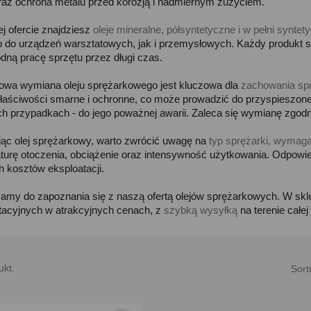
oraz ochrona metalu przed korozją i nadmiernym zużyciem.
j ofercie znajdziesz
oleje mineralne, półsyntetyczne i w pełni syntet
 do urządzeń warsztatowych, jak i przemysłowych. Każdy produkt s
dną pracę sprzętu przez długi czas.
owa wymiana oleju sprężarkowego jest kluczowa dla
zachowania sp
łaściwości smarne i ochronne, co może prowadzić do przyspieszone
ch przypadkach - do jego poważnej awarii. Zaleca się wymianę zg
jąc olej sprężarkowy, warto zwrócić uwagę na
typ sprężarki, wymaga
turę otoczenia, obciążenie oraz intensywność użytkowania. Odpowied
h kosztów eksploatacji.
amy do zapoznania się z naszą ofertą olejów sprężarkowych. W skl
tacyjnych w atrakcyjnych cenach, z
szybką wysyłką
na terenie całej
ukt.
Sort