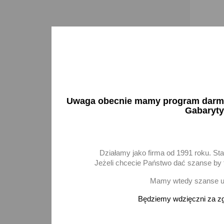
Uwaga obecnie mamy program darmow
Gabaryty
TECMAXX
kompres
Działamy jako firma od 1991 roku. St
28,55 
Jeżeli chcecie Państwo dać szanse by t
Mamy wtedy szanse ur
D
Będziemy wdzięczni za zg