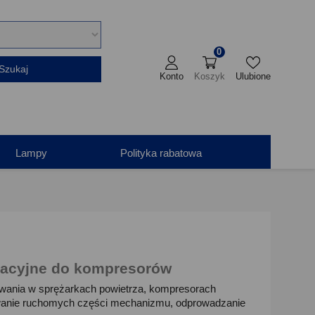
0
Szukaj
Konto
Koszyk
Ulubione
Lampy
Polityka rabatowa
atacyjne do kompresorów
wania w sprężarkach powietrza, kompresorach
owanie ruchomych części mechanizmu, odprowadzanie