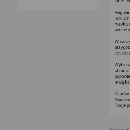
które p
Regular
łańcuch
ryzyka 
ważne w
W naszy
przygot
czyszcz
Wybiera
chronią
odpowie
mają be
Zamów c
Niezale
Twoje p
Jest 5 prod