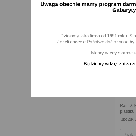
Uwaga obecnie mamy program darmow
Gabaryty
Działamy jako firma od 1991 roku. St
Jeżeli chcecie Państwo dać szanse by t
Mamy wtedy szanse ur
Będziemy wdzięczni za zg
Rain X 
plastiku
48,46 
Brak 