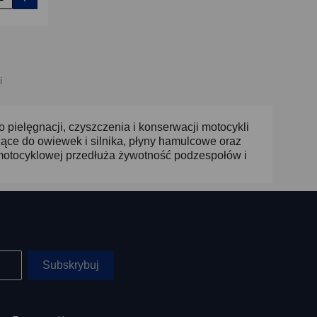
i
pielęgnacji, czyszczenia i konserwacji motocykli
zące do owiewek i silnika, płyny hamulcowe oraz
motocyklowej przedłuża żywotność podzespołów i