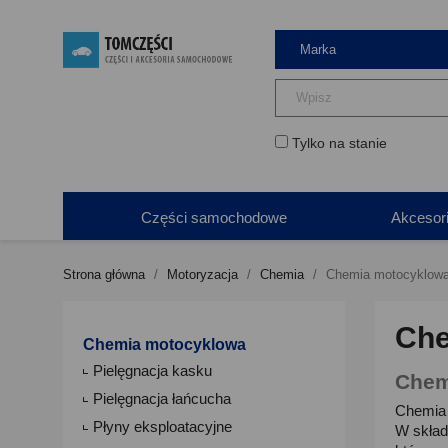
Tylko na stanie
Części samochodowe
Akcesor
Strona główna
Motoryzacja
Chemia
Chemia motocyklow
Che
Chemia motocyklowa
Pielęgnacja kasku
Chemi
Pielęgnacja łańcucha
Chemia 
Płyny eksploatacyjne
W skład