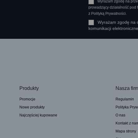
Wyrażam zgodę na prze
prowadzący działalność pod
z Polityką Prywatności.
Wyrażam zgodę na ot
komunikacji elektroniczn
Produkty
Nasza fir
Promocje
Regulamin
Nowe produkty
Polityka Pryw
Najczęściej kupowane
O nas
Kontakt z na
Mapa strony