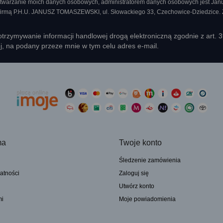
twarzanie moich danych osobowych, administratorem danych osobowych jest Ja
 firmą P.H.U. JANUSZ TOMASZEWSKI, ul. Słowackiego 33, Czechowice-Dziedzice.
rzymywanie informacji handlowej drogą elektroniczną zgodnie z art. 
ej, na podany przeze mnie w tym celu adres e-mail.
ma
Twoje konto
Śledzenie zamówienia
atności
Zaloguj się
Utwórz konto
mi
Moje powiadomienia