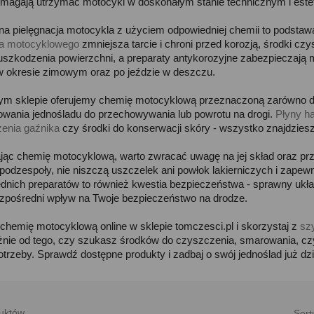
omagają utrzymać motocykl w doskonałym stanie technicznym i est
na pielęgnacja motocykla z użyciem odpowiedniej chemii to podstaw
a motocyklowego
zmniejsza tarcie i chroni przed korozją, środki c
uszkodzenia powierzchni, a preparaty antykorozyjne zabezpieczają m
 okresie zimowym oraz po jeździe w deszczu.
m sklepie oferujemy chemię motocyklową przeznaczoną zarówno do c
owania jednośladu do przechowywania lub powrotu na drogi.
Płyny ha
enia gaźnika
czy środki do konserwacji skóry - wszystko znajdzie
jąc chemię motocyklową, warto zwracać uwagę na jej skład oraz prz
 podzespoły, nie niszczą uszczelek ani powłok lakierniczych i zapewn
dnich preparatów to również kwestia bezpieczeństwa - sprawny uk
zpośredni wpływ na Twoje bezpieczeństwo na drodze.
hemię motocyklową online w sklepie tomczesci.pl i skorzystaj z
sz
żnie od tego, czy szukasz środków do czyszczenia, smarowania, cz
otrzeby. Sprawdź dostępne produkty i zadbaj o swój jednoślad już dzi
uktów.
Sort