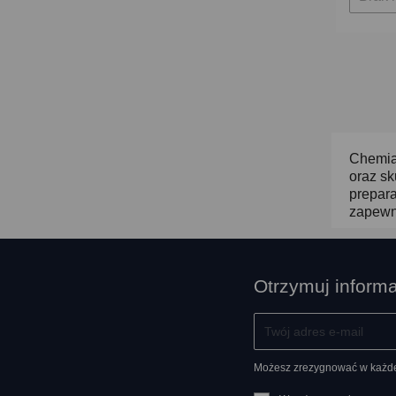
Chemia 
oraz sk
prepar
zapewni
Otrzymuj inform
Możesz zrezygnować w każdej 