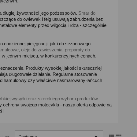
etycznym.
a długiej żywotności jego podzespołów.
Smar do
zyszczące do owiewek i felg usuwają zabrudzenia bez
etalowe elementy przed wilgocią i rdzą - szczególnie
odziennej pielęgnacji, jak i do sezonowego
mulcowe, oleje do zawieszenia, preparaty do
sz w jednym miejscu, w konkurencyjnych cenach.
eznaczenie. Produkty wysokiej jakości skuteczniej
iają długotrwałe działanie. Regularne stosowanie
ład hamulcowy czy właściwie nasmarowany łańcuch
ybkiej wysyłki oraz szerokiego wyboru produktów
.
y ochrony swojego motocykla - nasza oferta odpowie na
ś!



uj wg:
Dostępne