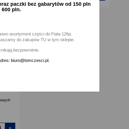
az paczki bez gabarytów od 150 pln
 600 pln.
favorite_border
nowo asortyment części do Fiata 126p.
zapraszamy do zakupów TU w tym sklepie.
znikają bezpowrotnie.
dres: biuro@tomczesci.pl.
owych
+