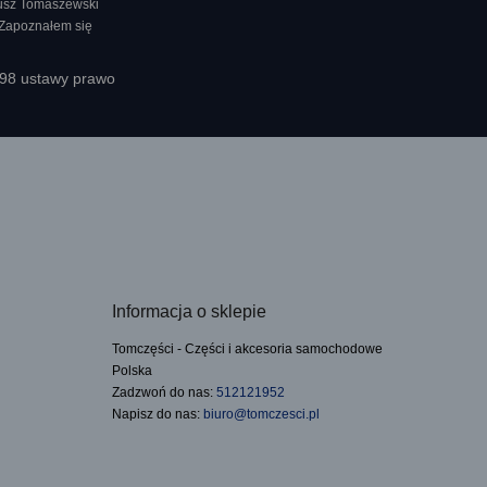
nusz Tomaszewski
 Zapoznałem się
398 ustawy prawo
Informacja o sklepie
Tomczęści - Części i akcesoria samochodowe
Polska
Zadzwoń do nas:
512121952
Napisz do nas:
biuro@tomczesci.pl