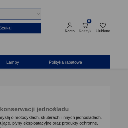
0
Szukaj
Konto
Koszyk
Ulubione
Lampy
Polityka rabatowa
 konserwacji jednośladu
yślą o motocyklach, skuterach i innych jednośladach.
ujące, płyny eksploatacyjne oraz produkty ochronne,