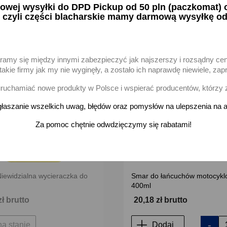
ej wysyłki do DPD Pickup od 50 pln (paczkomat) or
 czyli części blacharskie mamy darmową wysyłkę od
favorite_border
aramy się między innymi zabezpieczyć jak najszerszy i rozsądny ce
akie firmy jak my nie wyginęły, a zostało ich naprawdę niewiele, 
uchamiać nowe produkty w Polsce i wspierać producentów, którzy 
łaszanie wszelkich uwag, błędów oraz pomysłów na ulepszenia na a
Za pomoc chętnie odwdzięczymy się rabatami!
Niewidzialna wycieraczka do
Smar do łańcuchów motocykl
400ml
zł brutto
20,18 zł brutto
-
na stanie
Dodaj