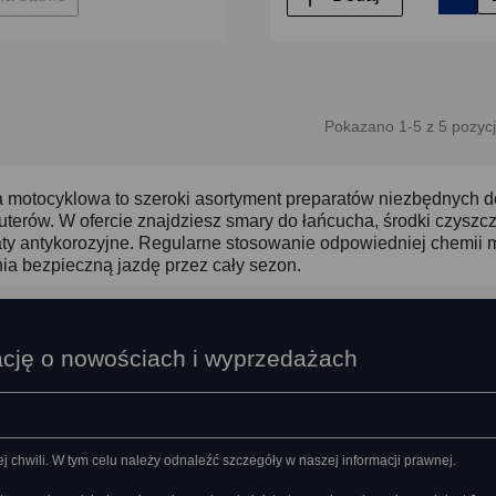
Pokazano 1-5 z 5 pozycj
motocyklowa to szeroki asortyment preparatów niezbędnych do 
uterów. W ofercie znajdziesz smary do łańcucha, środki czyszc
aty antykorozyjne. Regularne stosowanie odpowiedniej chemii 
a bezpieczną jazdę przez cały sezon.
ację o nowościach i wyprzedażach
chwili. W tym celu należy odnaleźć szczegóły w naszej informacji prawnej.