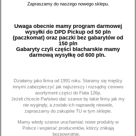
Pokazano 1-1 z 1 pozycji
Zapraszamy do naszego nowego sklepu.
favorite_border
Uwaga obecnie mamy program darmowej
wysyłki do DPD Pickup od 50 pln
(paczkomat) oraz paczki bez gabarytów od
150 pln
Gabaryty czyli części blacharskie mamy
darmową wysyłkę od 600 pln.
Zaworek zwrotny układu
Działamy jako firma od 1991 roku. Staramy się między
spryskiwacza Fiat
innymi zabezpieczyć jak najszerszy i rozsądny cenowo
Cinquecento
asortyment części do Fiata 126p.
5,22 zł brutto
Jeżeli chcecie Państwo dać szanse by takie firmy jak my
nie wyginęły, a zostało ich naprawdę niewiele,
zapraszamy do zakupów TU w tym sklepie.
Dodaj
Mamy wtedy szanse uruchamiać nowe produkty w
-
+
Polsce i wspierać producentów, którzy znikają
bezpowrotnie.