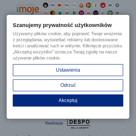
Szanujemy prywatność użytkowników
Używamy plików cookie, aby poprawić Twoje wrażenia

Produkty
z przeglądania, wyświetlać reklamy lub dostosowane
treści i analizować ruch w witrynie. Kliknięcie przycisku
„Akceptuj wszystko” oznacza Twoją zgodę na nasze

Nasza firma
używanie plików cookie.

Twoje konto
Ustawienia
keyboard_arrow_down
Informacja o sklepie
Odrzuć
Akceptuj
© 2025 - Sklep internetowy Tomczesci.pl. Wszelkie prawa
zastrzeżone
Realizacja: