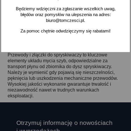
Będziemy wdzięczni za zgłaszanie wszelkich uwag,
błędów oraz pomysłów na ulepszenia na adres:
biuro@tomczesci.pl.
Pokazano 1-1 z 1 pozycji
Za pomoc chętnie odwdzięczymy się rabatami!

Powrót do góry
Przewody i złączki do spryskiwaczy to kluczowe
elementy układu mycia szyb, odpowiedzialne za
transport płynu od zbiornika do dysz spryskiwaczy.
Należy je wymienić gdy pojawią się nieszczelności,
pęknięcia lub uszkodzenia mechaniczne przewodów.
Wysokiej jakości wykonanie gwarantuje trwałość i
niezawodność nawet w trudnych warunkach
eksploatacji.
Otrzymuj informację o nowościach
i wyprzedażach