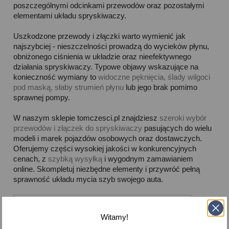
poszczególnymi odcinkami przewodów oraz pozostałymi
elementami układu spryskiwaczy.
Uszkodzone przewody i złączki warto wymienić jak
najszybciej - nieszczelności prowadzą do wycieków płynu,
obniżonego ciśnienia w układzie oraz nieefektywnego
działania spryskiwaczy. Typowe objawy wskazujące na
konieczność wymiany to
widoczne pęknięcia, ślady wilgoci
pod maską, słaby strumień płynu
lub jego brak pomimo
sprawnej pompy.
W naszym sklepie tomczesci.pl znajdziesz
szeroki wybór
przewodów i złączek do spryskiwaczy
pasujących do wielu
modeli i marek pojazdów osobowych oraz dostawczych.
Oferujemy części wysokiej jakości w konkurencyjnych
cenach, z
szybką wysyłką
i wygodnym zamawianiem
online. Skompletuj niezbędne elementy i przywróć pełną
sprawność układu mycia szyb swojego auta.



Dostępne
Witamy!