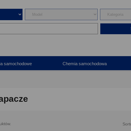
ia samochodowe
Chemia samochodowa
apacze
uktów.
Sort