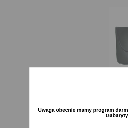
Chlapac
Cinquece
40,71 
Uwaga obecnie mamy program darmow
Gabaryty
Brak 