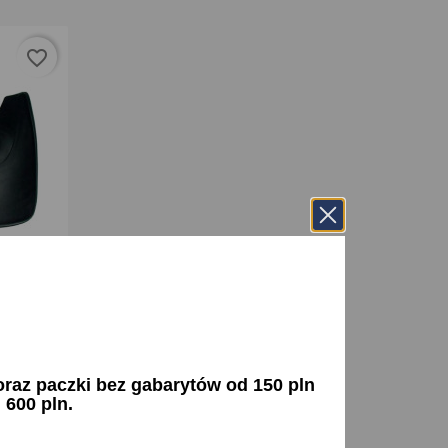
favorite_border
uecento -
az paczki bez gabarytów od 150 pln
 600 pln.
+