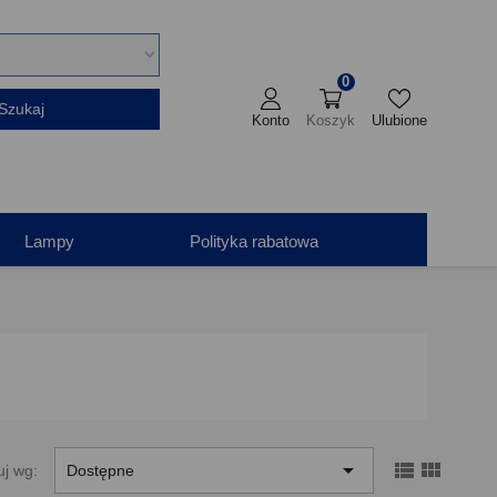
0
Szukaj
Konto
Koszyk
Ulubione
Lampy
Polityka rabatowa



uj wg:
Dostępne