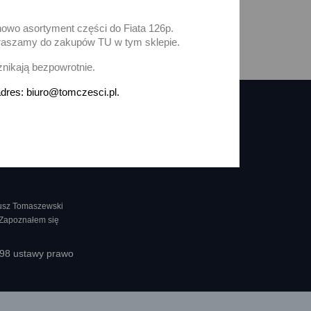
nowo asortyment części do Fiata 126p.
zapraszamy do zakupów TU w tym sklepie.
i
znikają bezpowrotnie.
dres: biuro@tomczesci.pl.
nusz Tomaszewski
 Zapoznałem się
398 ustawy prawo