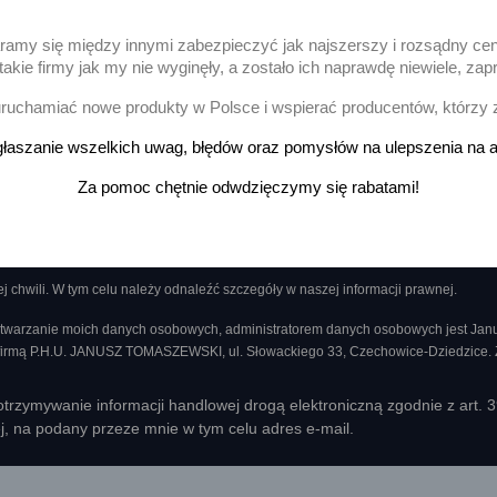
aramy się między innymi zabezpieczyć jak najszerszy i rozsądny ce
akie firmy jak my nie wyginęły, a zostało ich naprawdę niewiele, 
Pokazano 1-2 z 2 pozycj
uchamiać nowe produkty w Polsce i wspierać producentów, którzy 
łaszanie wszelkich uwag, błędów oraz pomysłów na ulepszenia na a
ację o nowościach i wyprzedażach
Za pomoc chętnie odwdzięczymy się rabatami!
chwili. W tym celu należy odnaleźć szczegóły w naszej informacji prawnej.
twarzanie moich danych osobowych, administratorem danych osobowych jest Ja
 firmą P.H.U. JANUSZ TOMASZEWSKI, ul. Słowackiego 33, Czechowice-Dziedzice.
rzymywanie informacji handlowej drogą elektroniczną zgodnie z art. 
ej, na podany przeze mnie w tym celu adres e-mail.