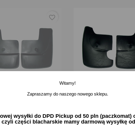
favorite_border
Witamy!
Zapraszamy do naszego nowego sklepu.
ze przód przednie Fiat
Chlapacze tył tylne Fiat Cinq
nto - oryginalne (plastikowe)
oryginalne (plastikowe)
zł brutto
40,55 zł brutto
ej wysyłki do DPD Pickup od 50 pln (paczkomat) or
 czyli części blacharskie mamy darmową wysyłkę od
-
na stanie
Dodaj