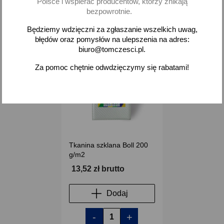
Polsce i wspierać producentów, którzy znikają
bezpowrotnie.
Będziemy wdzięczni za zgłaszanie wszelkich uwag,
błędów oraz pomysłów na ulepszenia na adres:
biuro@tomczesci.pl.
favorite_border
Za pomoc chętnie odwdzięczymy się rabatami!
Tkanina szklana Boll 200
g/m2
13,52 zł brutto
Dodaj
-
+