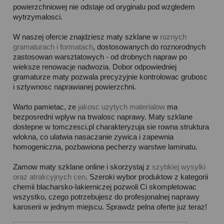
powierzchniowej nie odstaje od oryginalu pod wzgledem
wytrzymalosci.
W naszej ofercie znajdziesz maty szklane w
roznych
gramaturach i formatach
, dostosowanych do roznorodnych
zastosowan warsztatowych - od drobnych napraw po
wieksze renowacje nadwozia. Dobor odpowiedniej
gramaturze maty pozwala precyzyjnie kontrolowac grubosc
i sztywnosc naprawianej powierzchni.
Warto pamietac, ze
jakosc uzytych materialow
ma
bezposredni wplyw na trwalosc naprawy. Maty szklane
dostepne w tomczesci.pl charakteryzuja sie rowna struktura
wlokna, co ulatwia nasaczanie zywica i zapewnia
homogeniczna, pozbawiona pecherzy warstwe laminatu.
Zamow maty szklane online i skorzystaj z
szybkiej wysylki
oraz atrakcyjnych cen
. Szeroki wybor produktow z kategorii
chemii blacharsko-lakierniczej pozwoli Ci skompletowac
wszystko, czego potrzebujesz do profesjonalnej naprawy
karoserii w jednym miejscu. Sprawdz pelna oferte juz teraz!