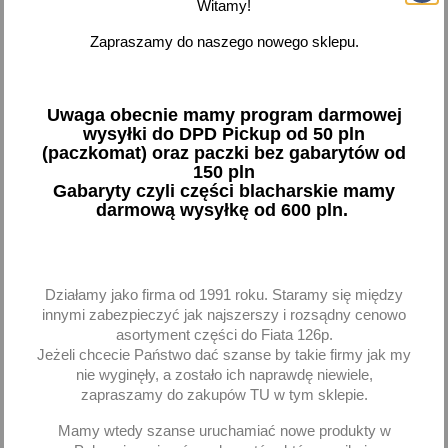
Witamy!
-
+
-
+
Zapraszamy do naszego nowego sklepu.
Uwaga obecnie mamy program darmowej
favorite_border
favorite_border
wysyłki do DPD Pickup od 50 pln
(paczkomat) oraz paczki bez gabarytów od
150 pln
Gabaryty czyli części blacharskie mamy
darmową wysyłkę od 600 pln.
Działamy jako firma od 1991 roku. Staramy się między
Mata szklana 150G/M2-0.5
Mata szklana 300G/M2-0.5
innymi zabezpieczyć jak najszerszy i rozsądny cenowo
M2
M2
asortyment części do Fiata 126p.
12,07 zł brutto
11,74 zł brutto
Jeżeli chcecie Państwo dać szanse by takie firmy jak my
nie wyginęły, a zostało ich naprawdę niewiele,
zapraszamy do zakupów TU w tym sklepie.
Dodaj
Dodaj
Mamy wtedy szanse uruchamiać nowe produkty w
-
+
-
+