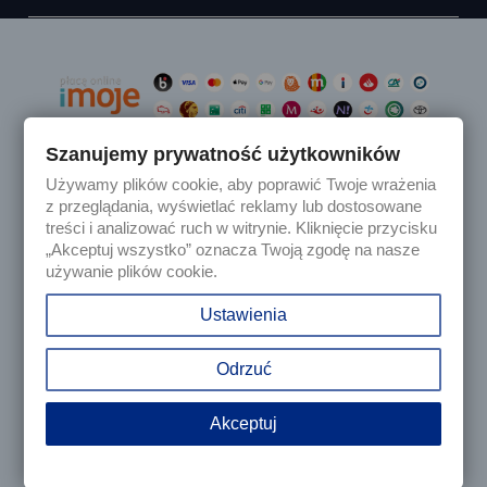
Szanujemy prywatność użytkowników
Używamy plików cookie, aby poprawić Twoje wrażenia

Produkty
z przeglądania, wyświetlać reklamy lub dostosowane
treści i analizować ruch w witrynie. Kliknięcie przycisku
„Akceptuj wszystko” oznacza Twoją zgodę na nasze

Nasza firma
używanie plików cookie.

Twoje konto
Ustawienia
keyboard_arrow_down
Informacja o sklepie
Odrzuć
Akceptuj
© 2025 - Sklep internetowy Tomczesci.pl. Wszelkie prawa
zastrzeżone