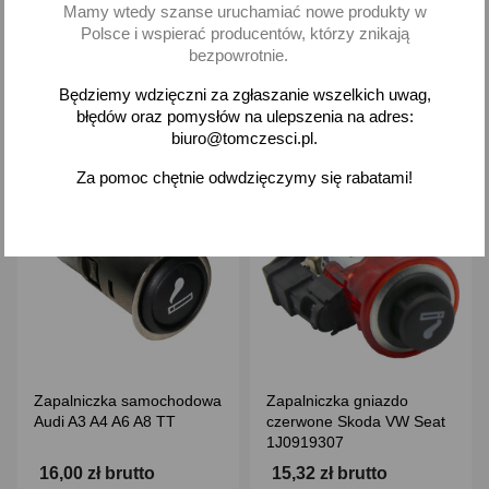
Mamy wtedy szanse uruchamiać nowe produkty w
Dodaj
Dodaj
Polsce i wspierać producentów, którzy znikają
bezpowrotnie.
-
+
-
+
Będziemy wdzięczni za zgłaszanie wszelkich uwag,
błędów oraz pomysłów na ulepszenia na adres:
biuro@tomczesci.pl.
Za pomoc chętnie odwdzięczymy się rabatami!
favorite_border
favorite_border
Zapalniczka samochodowa
Zapalniczka gniazdo
Audi A3 A4 A6 A8 TT
czerwone Skoda VW Seat
1J0919307
16,00 zł brutto
15,32 zł brutto