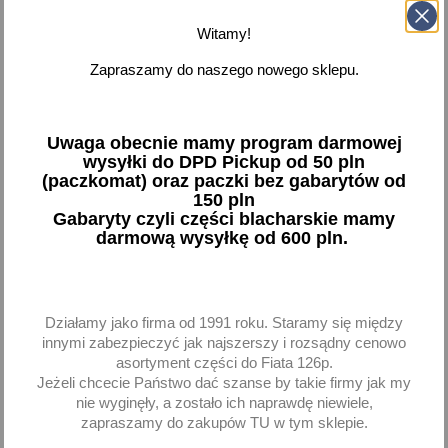
Dodaj
Dodaj
Witamy!
-
+
-
+
Zapraszamy do naszego nowego sklepu.
Uwaga obecnie mamy program darmowej
wysyłki do DPD Pickup od 50 pln
favorite_border
favorite_border
(paczkomat) oraz paczki bez gabarytów od
150 pln
Gabaryty czyli części blacharskie mamy
darmową wysyłkę od 600 pln.
Działamy jako firma od 1991 roku. Staramy się między
innymi zabezpieczyć jak najszerszy i rozsądny cenowo
Wtyczka gniazda
Przedłużacz gniazda
asortyment części do Fiata 126p.
zapalniczki z włacznikiem
zapalniczki samochodowej
Jeżeli chcecie Państwo dać szanse by takie firmy jak my
EURO / DIN 12 V 24 V
12V 24V 300cm
nie wyginęły, a zostało ich naprawdę niewiele,
zapraszamy do zakupów TU w tym sklepie.
8,97 zł brutto
12,99 zł brutto