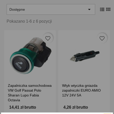



Dostępne
Pokazano 1-6 z 6 pozycji
favorite_border
favorite_border
Zapalniczka samochodowa
Wtyk wtyczka gniazda
VW Golf Passat Polo
zapalniczki EURO AMIO
Sharan Lupo Fabia
12V 24V 5A
Octavia
14,41 zł brutto
4,26 zł brutto