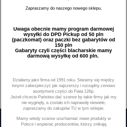
Żarówka Hella H7 55W
Żarówka żarówki H7 55W
Zapraszamy do naszego nowego sklepu.
px26d 2sztuki Skoda Fabia
Philips +60% 2szt Skoda
SuperB Octavia II III
Fabia Octavia II III
16,32 zł brutto
38,33 zł brutto
Uwaga obecnie mamy program darmowej
wysyłki do DPD Pickup od 50 pln
Dodaj
Brak na stanie
(paczkomat) oraz paczki bez gabarytów od
150 pln
-
+
Gabaryty czyli części blacharskie mamy
darmową wysyłkę od 600 pln.
Działamy jako firma od 1991 roku. Staramy się między
Pokazano 1-2 z 2 pozycji
innymi zabezpieczyć jak najszerszy i rozsądny cenowo
asortyment części do Fiata 126p.
Jeżeli chcecie Państwo dać szanse by takie firmy jak my

Powrót do góry
nie wyginęły, a zostało ich naprawdę niewiele,
zapraszamy do zakupów TU w tym sklepie.
Mamy wtedy szanse uruchamiać nowe produkty w
Polsce i wspierać producentów, którzy znikają