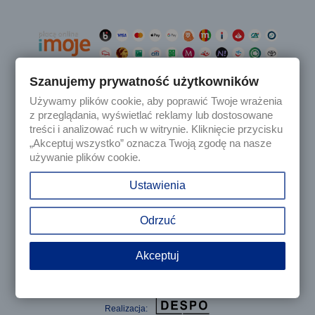
Szanujemy prywatność użytkowników
Używamy plików cookie, aby poprawić Twoje wrażenia

Produkty
z przeglądania, wyświetlać reklamy lub dostosowane
treści i analizować ruch w witrynie. Kliknięcie przycisku
„Akceptuj wszystko” oznacza Twoją zgodę na nasze

Nasza firma
używanie plików cookie.

Twoje konto
Ustawienia
keyboard_arrow_down
Informacja o sklepie
Odrzuć
Akceptuj
© 2025 - Sklep internetowy Tomczesci.pl. Wszelkie prawa
zastrzeżone
Realizacja: