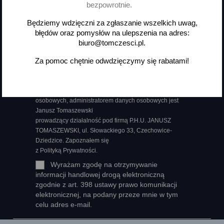
Otrzymuj informację o nowościach
bezpowrotnie.
i wyprzedażach
Będziemy wdzięczni za zgłaszanie wszelkich uwag,
błędów oraz pomysłów na ulepszenia na adres:
biuro@tomczesci.pl.
Za pomoc chętnie odwdzięczymy się rabatami!
Możesz zrezygnować w każdej chwili. W tym celu
należy odnaleźć szczegóły w naszej informacji prawnej.
Wyrażam zgodę na przetwarzanie moich danych
osobowych, administratorem danych osobowych jest
Janusz Tomaszewski
prowadzący działalność pod firmą P.H.U. JANUSZ
TOMASZEWSKI, ul. Słowackiego 33, Czechowice-
Dziedzice. Zapoznałem się
z Polityką Prywatności.
Wyrażam zgodę na otrzymywanie
informacji handlowej drogą elektroniczną
zgodnie z art. 398 ustawy prawo komunikacji
elektronicznej, na podany przeze mnie w tym
celu adres e-mail.