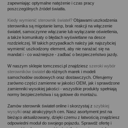
zapewniając optymalne natężenie i czas pracy
poszczególnych źródeł światła.
Kiedy wymienić sterownik świateł?
Objawami uszkodzenia
sterownika są migotanie lamp, brak reakcji na włączenie
świateł, samoczynne włączanie lub wyłączanie oświetlenia,
a także komunikaty o błędach wyświetlane na desce
rozdzielczej. W takich przypadkach należy jak najszybciej
wymienić uszkodzony element, aby nie narażać się na
mandat i - co ważniejsze - zadbać o bezpieczeństwo jazdy.
W naszym sklepie tomczesci.pl znajdziesz
szeroki wybór
sterowników świateł
do różnych marek i modeli
samochodów osobowych oraz dostawczych. Oferujemy
zarówno części zamienne w jakości OEM, jak i sprawdzone
zamienniki wysokiej jakości - wszystkie produkty spełniają
normy bezpieczeństwa i są gotowe do montażu.
Zamów sterownik świateł online i skorzystaj z
szybkiej
wysyłki
oraz atrakcyjnych cen. Nasz asortyment jest na
bieżąco aktualizowany, dzięki czemu z łatwością znajdziesz
odpowiedni moduł do swojego pojazdu. Sprawdź ofertę i