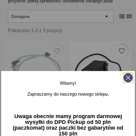
przywróć pełną sprawność oświetlenia swojego auta!



Dostępne
Pokazano 1-3 z 3 pozycji
favorite_border
favorite_border
Witamy!
Zapraszamy do naszego nowego sklepu.
Hydrokorektor świateł
Przerywacz
Skoda Felicja Felicia -
kierunkowskazu Polonez
Uwaga obecnie mamy program darmowej
oryginalny
do 1991 FSO 125p
wysyłki do DPD Pickup od 50 pln
elektroniczny APE
(paczkomat) oraz paczki bez gabarytów od
150 pln
175,31 zł brutto
51,55 zł brutto