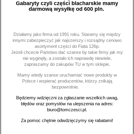
Gabaryty czyli części blacharskie mamy
darmową wysyłkę od 600 pln.
Brak na stanie
Dodaj
-
+
Działamy jako firma od 1991 roku. Staramy się między
innymi zabezpieczyć jak najszerszy i rozsądny cenowo
asortyment części do Fiata 126p.
Jeżeli chcecie Państwo dać szanse by takie firmy jak my
favorite_border
nie wyginęły, a zostało ich naprawdę niewiele,
zapraszamy do zakupów TU w tym sklepie.
Mamy wtedy szanse uruchamiać nowe produkty w
Polsce i wspierać producentów, którzy znikają
bezpowrotnie.
Będziemy wdzięczni za zgłaszanie wszelkich uwag,
błędów oraz pomysłów na ulepszenia na adres:
biuro@tomczesci.pl.
Sterownik regulator
oświetlenie tablicy deski
Za pomoc chętnie odwdzięczymy się rabatami!
VW Tiguan 2007-2018
85,98 zł brutto