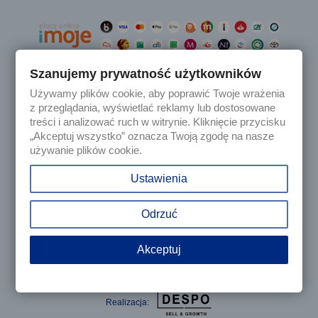
Szanujemy prywatność użytkowników
Używamy plików cookie, aby poprawić Twoje wrażenia

Produkty
z przeglądania, wyświetlać reklamy lub dostosowane
treści i analizować ruch w witrynie. Kliknięcie przycisku
„Akceptuj wszystko” oznacza Twoją zgodę na nasze

Nasza firma
używanie plików cookie.

Twoje konto
Ustawienia
keyboard_arrow_down
Informacja o sklepie
Odrzuć
Akceptuj
© 2025 - Sklep internetowy Tomczesci.pl. Wszelkie prawa
zastrzeżone
Realizacja: