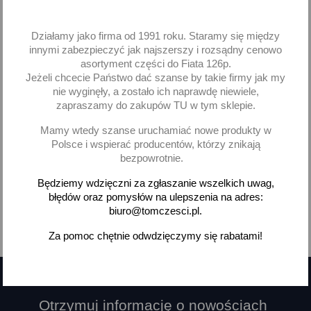
gaźnika Skoda 105 120
paliwa Skoda Favorit
130
Skoda 105 120
Działamy jako firma od 1991 roku. Staramy się między
5,36 zł brutto
35,38 zł brutto
innymi zabezpieczyć jak najszerszy i rozsądny cenowo
asortyment części do Fiata 126p.
Jeżeli chcecie Państwo dać szanse by takie firmy jak my
Dodaj
Brak na stanie
nie wyginęły, a zostało ich naprawdę niewiele,
zapraszamy do zakupów TU w tym sklepie.
-
+
Mamy wtedy szanse uruchamiać nowe produkty w
Polsce i wspierać producentów, którzy znikają
bezpowrotnie.
Będziemy wdzięczni za zgłaszanie wszelkich uwag,
Pokazano 1-4 z 4 pozycji
błędów oraz pomysłów na ulepszenia na adres:
biuro@tomczesci.pl.

Powrót do góry
Za pomoc chętnie odwdzięczymy się rabatami!
Otrzymuj informację o nowościach