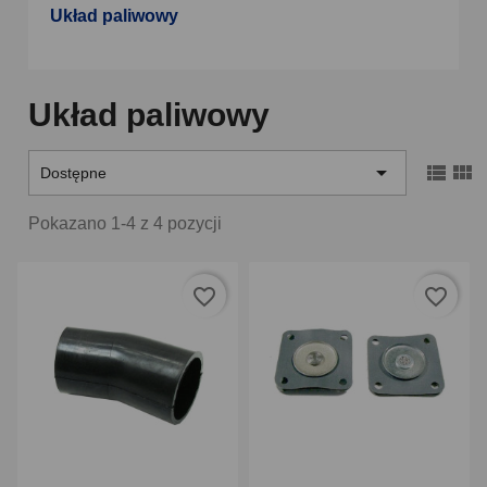
Układ paliwowy
Układ paliwowy



Dostępne
Pokazano 1-4 z 4 pozycji
favorite_border
favorite_border