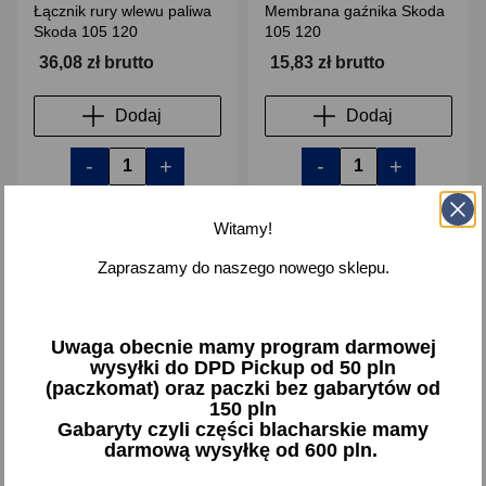
Łącznik rury wlewu paliwa
Membrana gaźnika Skoda
Skoda 105 120
105 120
36,08 zł brutto
15,83 zł brutto
Dodaj
Dodaj
-
+
-
+
Witamy!
Zapraszamy do naszego nowego sklepu.
favorite_border
favorite_border
Uwaga obecnie mamy program darmowej
wysyłki do DPD Pickup od 50 pln
(paczkomat) oraz paczki bez gabarytów od
150 pln
Gabaryty czyli części blacharskie mamy
darmową wysyłkę od 600 pln.
Uszczelka podstawy
Zestaw naprawczy pompy