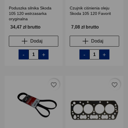
Poduszka silnika Skoda
Czujnik ciśnienia oleju
105 120 wstrzasarka
Skoda 105 120 Favorit
oryginalna
34,47 zł brutto
7,08 zł brutto
Dodaj
Dodaj
-
+
-
+
favorite_border
favorite_border