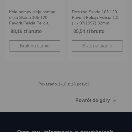
Koła pompy oleju pompa
Rozrzad Skoda 105 120
oleju Skoda 105 120
Favorit Felicja Felicia 1.3
Favorit Felicia Felicja
(...- 07/1997) 32mm
88,16 zł brutto
85,54 zł brutto
Brak na stanie
Brak na stanie
Pokazano 1-18 z 18 pozycji

Powrót do góry