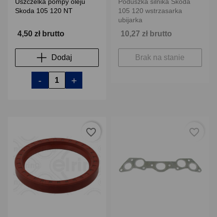
Uszczelka pompy oleju
Poduszka silnika Skoda
Skoda 105 120 NT
105 120 wstrzasarka
ubijarka
4,50 zł brutto
10,27 zł brutto
Dodaj
Brak na stanie
-
+
favorite_border
favorite_border