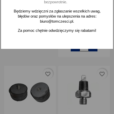
bezpowrotnie.
Uszczelka pokrywy
Uszczelka pokrywy
zaworów pokrywy bocznej
bocznej Skoda 105 120
Będziemy wdzięczni za zgłaszanie wszelkich uwag,
Skoda 105 120
błędów oraz pomysłów na ulepszenia na adres:
biuro@tomczesci.pl.
10,43 zł brutto
6,22 zł brutto
Za pomoc chętnie odwdzięczymy się rabatami!
Brak na stanie
Dodaj
-
+
favorite_border
favorite_border