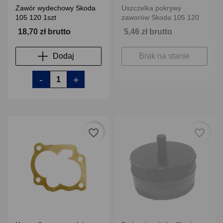
Zawór wydechowy Skoda
Uszczelka pokrywy
105 120 1szt
zaworów Skoda 105 120
18,70 zł brutto
5,46 zł brutto
Dodaj
Brak na stanie
-
+
favorite_border
favorite_border