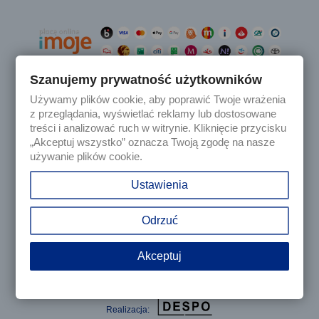
Szanujemy prywatność użytkowników
Używamy plików cookie, aby poprawić Twoje wrażenia

Produkty
z przeglądania, wyświetlać reklamy lub dostosowane
treści i analizować ruch w witrynie. Kliknięcie przycisku
„Akceptuj wszystko” oznacza Twoją zgodę na nasze

Nasza firma
używanie plików cookie.

Twoje konto
Ustawienia
keyboard_arrow_down
Informacja o sklepie
Odrzuć
Akceptuj
© 2025 - Sklep internetowy Tomczesci.pl. Wszelkie prawa
zastrzeżone
Realizacja: