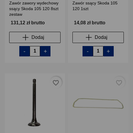
Zawór zawory wydechowy
Zawór ssący Skoda 105
ssący Skoda 105 120 8szt
120 1szt
zestaw
131,12 zł brutto
14,08 zł brutto
Dodaj
Dodaj
-
+
-
+
favorite_border
favorite_border