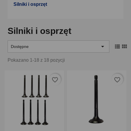
Silniki i osprzęt
Silniki i osprzęt



Dostępne
Pokazano 1-18 z 18 pozycji
favorite_border
favorite_border