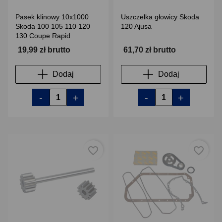
Pasek klinowy 10x1000
Uszczelka głowicy Skoda
Skoda 100 105 110 120
120 Ajusa
130 Coupe Rapid
19,99 zł brutto
61,70 zł brutto
Dodaj
Dodaj
-
+
-
+
favorite_border
favorite_border