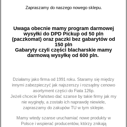
Uszczelniacz simering
Uszczelka miski olejowej
Zapraszamy do naszego nowego sklepu.
rozrządu Skoda 105 120
Skoda 105 120
42x56x7
9,81 zł brutto
10,83 zł brutto
Uwaga obecnie mamy program darmowej
wysyłki do DPD Pickup od 50 pln
Dodaj
Dodaj
(paczkomat) oraz paczki bez gabarytów od
150 pln
Gabaryty czyli części blacharskie mamy
-
+
-
+
darmową wysyłkę od 600 pln.
Działamy jako firma od 1991 roku. Staramy się między
favorite_border
favorite_border
innymi zabezpieczyć jak najszerszy i rozsądny cenowo
asortyment części do Fiata 126p.
Jeżeli chcecie Państwo dać szanse by takie firmy jak my
nie wyginęły, a zostało ich naprawdę niewiele,
zapraszamy do zakupów TU w tym sklepie.
Mamy wtedy szanse uruchamiać nowe produkty w
Polsce i wspierać producentów, którzy znikają