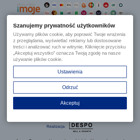
Szanujemy prywatność użytkowników
Używamy plików cookie, aby poprawić Twoje wrażenia

Produkty
z przeglądania, wyświetlać reklamy lub dostosowane
treści i analizować ruch w witrynie. Kliknięcie przycisku
„Akceptuj wszystko” oznacza Twoją zgodę na nasze

Nasza firma
używanie plików cookie.

Twoje konto
Ustawienia
keyboard_arrow_down
Informacja o sklepie
Odrzuć
Akceptuj
© 2025 - Sklep internetowy Tomczesci.pl. Wszelkie prawa
zastrzeżone
Realizacja: