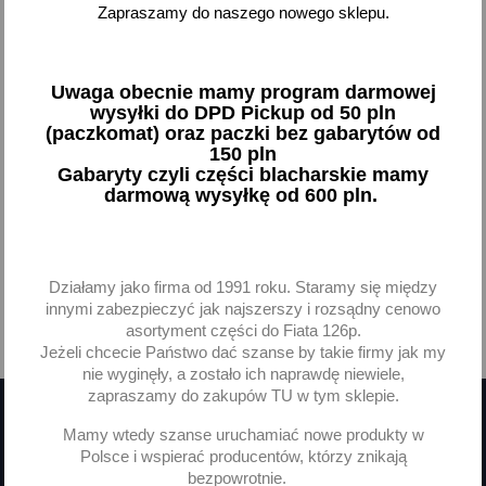
Zapraszamy do naszego nowego sklepu.
Antena Fiat 126p 125p
Antena Fiat 126p 125p
Polonez Żuk - polska
Polonez Żuk FSO spirala
34,87 zł brutto
55,41 zł brutto
Uwaga obecnie mamy program darmowej
wysyłki do DPD Pickup od 50 pln
(paczkomat) oraz paczki bez gabarytów od
Brak na stanie
Brak na stanie
150 pln
Gabaryty czyli części blacharskie mamy
darmową wysyłkę od 600 pln.
Pokazano 1-2 z 2 pozycji
Działamy jako firma od 1991 roku. Staramy się między
innymi zabezpieczyć jak najszerszy i rozsądny cenowo
asortyment części do Fiata 126p.

Powrót do góry
Jeżeli chcecie Państwo dać szanse by takie firmy jak my
nie wyginęły, a zostało ich naprawdę niewiele,
zapraszamy do zakupów TU w tym sklepie.
Mamy wtedy szanse uruchamiać nowe produkty w
Otrzymuj informację o nowościach
Polsce i wspierać producentów, którzy znikają
bezpowrotnie.
i wyprzedażach