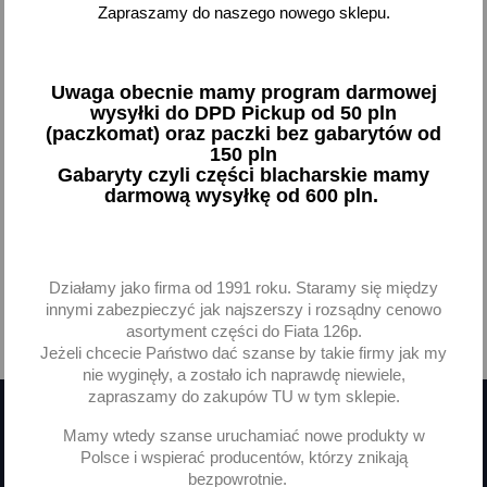
Zapraszamy do naszego nowego sklepu.
Antena Fiat 126p 125p
Antena Fiat 126p 125p
Polonez Żuk - polska
Polonez Żuk FSO spirala
34,87 zł brutto
55,41 zł brutto
Uwaga obecnie mamy program darmowej
wysyłki do DPD Pickup od 50 pln
(paczkomat) oraz paczki bez gabarytów od
Brak na stanie
Brak na stanie
150 pln
Gabaryty czyli części blacharskie mamy
darmową wysyłkę od 600 pln.
Pokazano 1-2 z 2 pozycji
Działamy jako firma od 1991 roku. Staramy się między
innymi zabezpieczyć jak najszerszy i rozsądny cenowo
asortyment części do Fiata 126p.

Powrót do góry
Jeżeli chcecie Państwo dać szanse by takie firmy jak my
nie wyginęły, a zostało ich naprawdę niewiele,
zapraszamy do zakupów TU w tym sklepie.
Mamy wtedy szanse uruchamiać nowe produkty w
Otrzymuj informację o nowościach
Polsce i wspierać producentów, którzy znikają
bezpowrotnie.
i wyprzedażach