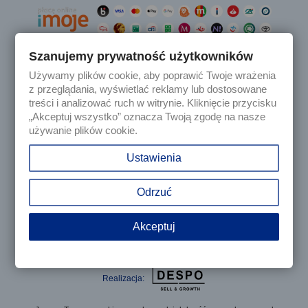
Szanujemy prywatność użytkowników
Używamy plików cookie, aby poprawić Twoje wrażenia

Produkty
z przeglądania, wyświetlać reklamy lub dostosowane
treści i analizować ruch w witrynie. Kliknięcie przycisku
„Akceptuj wszystko” oznacza Twoją zgodę na nasze

Nasza firma
używanie plików cookie.

Twoje konto
Ustawienia
keyboard_arrow_down
Informacja o sklepie
Odrzuć
Akceptuj
© 2025 - Sklep internetowy Tomczesci.pl. Wszelkie prawa
zastrzeżone
Realizacja: