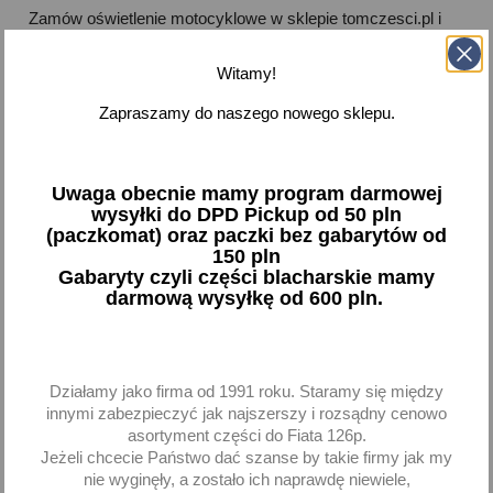
Zamów oświetlenie motocyklowe w sklepie tomczesci.pl i
skorzystaj z
atrakcyjnych cen oraz szybkiej wysyłki
. Nasz
asortyment jest na bieżąco uzupełniany, dzięki czemu
Witamy!
znajdziesz tu części do szerokiej gamy motocykli. W razie
wątpliwości dotyczących doboru odpowiednich elementów -
Zapraszamy do naszego nowego sklepu.
zapraszamy do kontaktu z naszym zespołem.



Dostępne
Uwaga obecnie mamy program darmowej
wysyłki do DPD Pickup od 50 pln
(paczkomat) oraz paczki bez gabarytów od
Pokazano 1-1 z 1 pozycji
150 pln
Gabaryty czyli części blacharskie mamy
darmową wysyłkę od 600 pln.
favorite_border
Działamy jako firma od 1991 roku. Staramy się między
innymi zabezpieczyć jak najszerszy i rozsądny cenowo
asortyment części do Fiata 126p.
Jeżeli chcecie Państwo dać szanse by takie firmy jak my
nie wyginęły, a zostało ich naprawdę niewiele,