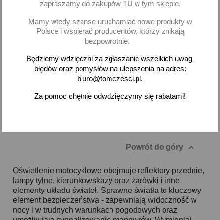
zapraszamy do zakupów TU w tym sklepie.
Klosz lampy tył tylnej LT4
Wesem A.17735
Mamy wtedy szanse uruchamiać nowe produkty w
Polsce i wspierać producentów, którzy znikają
10,71 zł brutto
bezpowrotnie.
Brak na stanie
Będziemy wdzięczni za zgłaszanie wszelkich uwag,
błędów oraz pomysłów na ulepszenia na adres:
biuro@tomczesci.pl.
Za pomoc chętnie odwdzięczymy się rabatami!
Pokazano 1-1 z 1 pozycji

Powrót do góry
Oświetlenie motocyklowe obejmuje reflektory przednie,
lampy tylne, kierunkowskazy oraz żarówki i inne
elementy układu świateł. Sprawne światła to kluczowy
element bezpieczeństwa - zapewniają widoczność w
nocy i w trudnych warunkach pogodowych oraz
umożliwiają sygnalizowanie manewrów. Wymieniaj