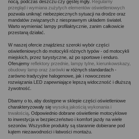
nocą, podczas deszczu czy gęstej mgły.
Regularny
przegląd i wymiana zużytych elementów oświetleniowych
pozwala uniknąć niebezpiecznych sytuacji na drodze oraz
mandatów związanych z niesprawnym układem świateł.
Warto wymieniać lampy profilaktycznie, zanim całkowicie
przestaną działać.
W naszej ofercie znajdziesz szeroki wybór części
oświetleniowych do motocykli różnych typów - od motocykli
miejskich, przez turystyczne, aż po sportowe i enduro.
Oferujemy
reflektory przednie, lampy tylne, kierunkowskazy,
obudowy lamp oraz żarówki
w różnych standardach -
zarówno tradycyjne halogenowe, jak i nowoczesne
rozwiązania LED zapewniające lepszą widoczność i dłuższą
żywotność.
Dbamy o to, aby dostępne w sklepie części oświetleniowe
charakteryzowały się
wysoką jakością wykonania i
trwałością
. Odpowiednio dobrane oświetlenie motocyklowe
to inwestycja w bezpieczeństwo i komfort jazdy na wiele
sezonów. Wszystkie produkty są starannie dobierane pod
kątem niezawodności i łatwości montażu.