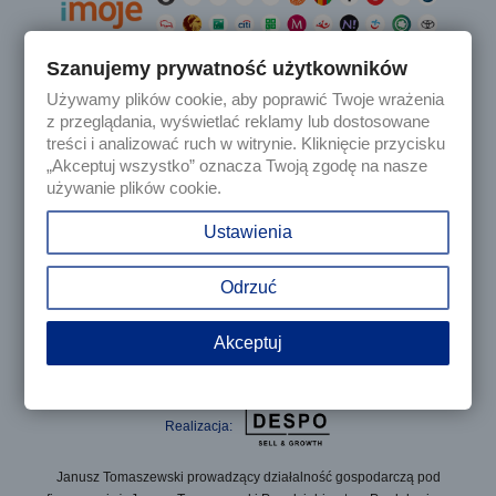
Szanujemy prywatność użytkowników
Używamy plików cookie, aby poprawić Twoje wrażenia

Produkty
z przeglądania, wyświetlać reklamy lub dostosowane
treści i analizować ruch w witrynie. Kliknięcie przycisku
„Akceptuj wszystko” oznacza Twoją zgodę na nasze

Nasza firma
używanie plików cookie.

Twoje konto
Ustawienia
keyboard_arrow_down
Informacja o sklepie
Odrzuć
Akceptuj
© 2025 - Sklep internetowy Tomczesci.pl. Wszelkie prawa
zastrzeżone
Realizacja:
Janusz Tomaszewski prowadzący działalność gospodarczą pod