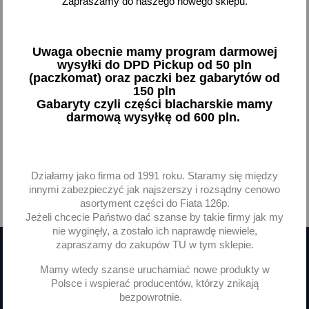
Zapraszamy do naszego nowego sklepu.
Dywaniki dywanik lewy
SKODA FELICJA FAVORIT
21,89 zł brutto
Uwaga obecnie mamy program darmowej
wysyłki do DPD Pickup od 50 pln
Brak na stanie
(paczkomat) oraz paczki bez gabarytów od
150 pln
Gabaryty czyli części blacharskie mamy
darmową wysyłkę od 600 pln.
Pokazano 1-1 z 1 pozycji
Działamy jako firma od 1991 roku. Staramy się między
innymi zabezpieczyć jak najszerszy i rozsądny cenowo

Powrót do góry
asortyment części do Fiata 126p.
Jeżeli chcecie Państwo dać szanse by takie firmy jak my
nie wyginęły, a zostało ich naprawdę niewiele,
zapraszamy do zakupów TU w tym sklepie.
Mamy wtedy szanse uruchamiać nowe produkty w
Otrzymuj informację o nowościach
Polsce i wspierać producentów, którzy znikają
i wyprzedażach
bezpowrotnie.